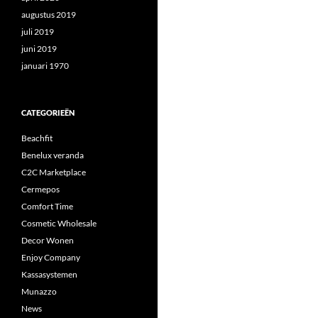
augustus 2019
juli 2019
juni 2019
januari 1970
CATEGORIEËN
Beachfit
Benelux veranda
C2C Marketplace
Cermepos
Comfort Time
Cosmetic Wholesale
Decor Wonen
Enjoy Company
Kassasystemen
Munazzo
News