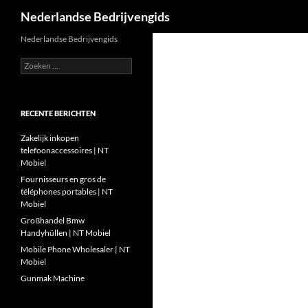
Zoeken
Nederlandse Bedrijvengids
Ga
Nederlandse Bedrijvengids
naar
Zoeken
de
naar:
inhoud
RECENTE BERICHTEN
Zakelijk inkopen
telefoonaccessoires | NT
Mobiel
Fournisseurs en gros de
téléphones portables | NT
Mobiel
Großhandel Bmw
Handyhüllen | NT Mobiel
Mobile Phone Wholesaler | NT
Mobiel
Gunmak Machine