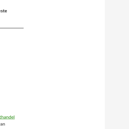
este
thandel
van