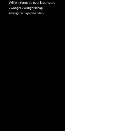
Wil je informatie over kraamzorg
Zwanger
Zwangerschap
zwangerschapsmaanden