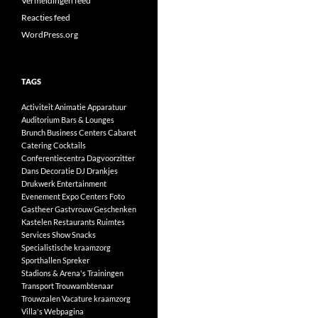
Vermeldingen feed
Reacties feed
WordPress.org
TAGS
Activiteit
Animatie
Apparatuur
Auditorium
Bars & Lounges
Brunch
Business Centers
Cabaret
Catering
Cocktails
Conferentiecentra
Dagvoorzitter
Dans
Decoratie
DJ
Drankjes
Drukwerk
Entertainment
Evenement
Expo Centers
Foto
Gastheer
Gastvrouw
Geschenken
Kastelen
Restaurants
Ruimtes
Services
Show
Snacks
Specialistische kraamzorg
Sporthallen
Spreker
Stadions & Arena's
Trainingen
Transport
Trouwambtenaar
Trouwzalen
Vacature kraamzorg
Villa's
Webpagina