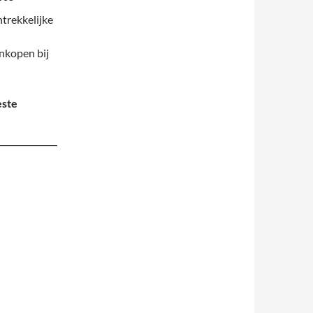
ntrekkelijke
inkopen bij
este