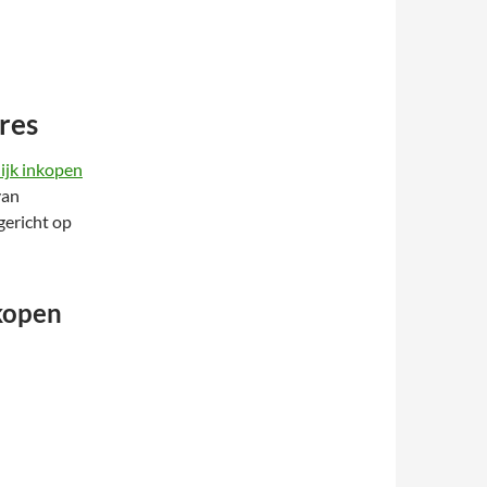
res
lijk inkopen
van
gericht op
kopen