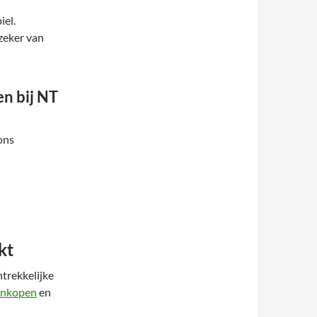
iel.
 zeker van
en bij NT
ons
kt
ntrekkelijke
 inkopen
en