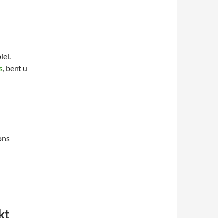
iel.
s
, bent u
ons
kt