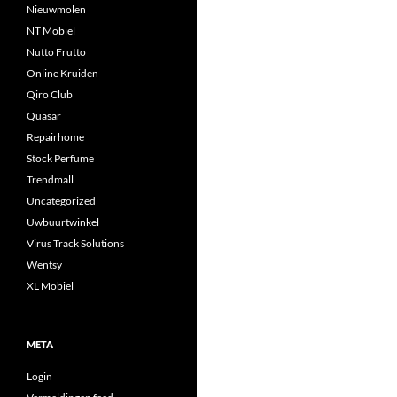
Nieuwmolen
NT Mobiel
Nutto Frutto
Online Kruiden
Qiro Club
Quasar
Repairhome
Stock Perfume
Trendmall
Uncategorized
Uwbuurtwinkel
Virus Track Solutions
Wentsy
XL Mobiel
META
Login