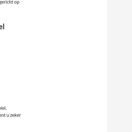
gericht op
el
iel.
bent u zeker