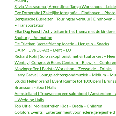
Activity
Silvia Mezzasoma | Argentijnse Tango Workshops – Leide
Eye Fotografie | Zakelijke fotografie – Eindhoven – Phot
Bergensche Busreizen | Touringcar verhuur | Eindhoven 
– Transportation
Elke Dag Feest | Activiteiten in het thema met de kindere
Souburg – Animation
De Frietkar | Verse friet op locatie – Hengelo – Snacks
DAIM | Live DJ-Act – Delft – DJ
Richard Rohi | Solo saxophonist met virtual orkest – Hee
Wentsy | Congres & Beurs Centrum – Rijswijk – Confere
Movingcoffee | Barista Workshop – Zeewolde – Drinks
Harry Greve | Lounge achtergrondmuziek – Midlum – Mu
Studio Hellenbrand | Event Ruimte tot 1000 pers | Bruns
Brunssum – Sport Halls
Aemstelland | Trouwen op een salonboot | Amsterdam 
– Wedding Halls
Top Uitje | Mollenstreken Kids – Breda – Children
Cololors Events | Entertainment voor iedere gelegenheid