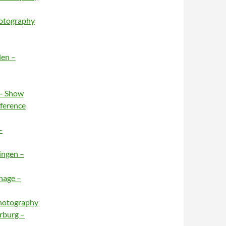
hotography
den –
 – Show
nference
–
ingen –
hage –
Photography
rburg –