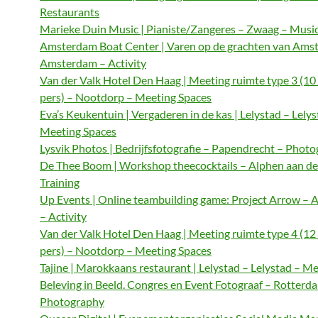
Restaurants
Marieke Duin Music | Pianiste/Zangeres – Zwaag – Musi
Amsterdam Boat Center | Varen op de grachten van Ams
Amsterdam – Activity
Van der Valk Hotel Den Haag | Meeting ruimte type 3 (10
pers) – Nootdorp – Meeting Spaces
Eva’s Keukentuin | Vergaderen in de kas | Lelystad – Lelys
Meeting Spaces
Lysvik Photos | Bedrijfsfotografie – Papendrecht – Phot
De Thee Boom | Workshop theecocktails – Alphen aan de
Training
Up Events | Online teambuilding game: Project Arrow –
– Activity
Van der Valk Hotel Den Haag | Meeting ruimte type 4 (12
pers) – Nootdorp – Meeting Spaces
Tajine | Marokkaans restaurant | Lelystad – Lelystad – M
Beleving in Beeld. Congres en Event Fotograaf – Rotterd
Photography