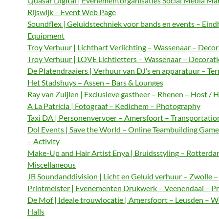
Quasar Digital | Evenementorganisaties Social Media M
Rijswijk – Event Web Page
Soundflex | Geluidstechniek voor bands en events – Ein
Equipment
Troy Verhuur | Lichthart Verlichting – Wassenaar – Decor
Troy Verhuur | LOVE Lichtletters – Wassenaar – Decorat
De Platendraaiers | Verhuur van DJ’s en apparatuur – Te
Het Stadshuys – Assen – Bars & Lounges
Ray van Zuijlen | Exclusieve gastheer – Rhenen – Host / 
A La Patricia | Fotograaf – Kedichem – Photography
Taxi DA | Personenvervoer – Amersfoort – Transportatio
Dol Events | Save the World – Online Teambuilding Gam
– Activity
Make-Up and Hair Artist Enya | Bruidsstyling – Rotterda
Miscellaneous
JB Soundanddivision | Licht en Geluid verhuur – Zwolle 
Printmeister | Evenementen Drukwerk – Veenendaal – Pr
De Mof | Ideale trouwlocatie | Amersfoort – Leusden – 
Halls