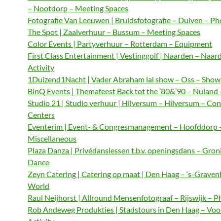
– Nootdorp – Meeting Spaces
Fotografie Van Leeuwen | Bruidsfotografie – Duiven – P
The Spot | Zaalverhuur – Bussum – Meeting Spaces
Color Events | Partyverhuur – Rotterdam – Equipment
First Class Entertainment | Vestinggolf | Naarden – Naar
Activity
1Duizend1Nacht | Vader Abraham lal show – Oss – Show
BinQ Events | Themafeest Back tot the ’80&’90 – Nuland
Studio 21 | Studio verhuur | Hilversum – Hilversum – Co
Centers
Eventerim | Event- & Congresmanagement – Hoofddorp 
Miscellaneous
Plaza Danza | Privédanslessen t.b.v. openingsdans – Gron
Dance
Zeyn Catering | Catering op maat | Den Haag – ‘s-Graven
World
Raul Neijhorst | Allround Mensenfotograaf – Rijswijk – 
Rob Andeweg Produkties | Stadstours in Den Haag – Voo