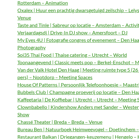
Rotterdam – Animation
Oxalex | Huur een prachtig dwarsgetuigd zeilschip – Lely
Venue
Taste and Tinle | Sabreur op locatie – Amsterdam – Activi
Verjaardagsdj | Drive-In DJ show – Amersfoort – DJ
My Eyes 4U | Fotografie congres of evenement – Den Haa
Photography
Soi35 Thai Food | Thaise catering – Utrecht – World
Toonaangevend | Classic meets pop – Berkel-Enschot – M
Van der Valk Hotel Den Haag | Meeting ruimte type 5 (26
pers) – Nootdorp – Meeting Spaces
House Of Patterns | Persoonlijk Telefoonhoesje – Maastri
Bubbels Club | Champagne proeverij op locatie – Den Haa
Kaffeetaria | De Koffiebar | Utrecht – Utrecht – Meeting 
Clownbabello | Kindershow Anders met Sander – Wester
Show
Chassé Theater | Breda – Breda – Venue
Bureau Ben | Natuurboek Heimweevogel – Doetinchem – 
Restaurant Balkan | Driegangen-keuzemenu | Hengelo – 