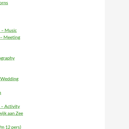
orns
 – Music
 – Meeting
ography
– Wedding
n
– Activity
wijk aan Zee
/m 12 pers)