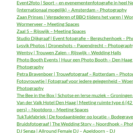
Event2foto | Sport – en evenementenfotografie in heel N
(internationaal mogelijk) – Amsterdam – Photography
Zaan Prinses | Vergaderen of BBQ tijdens het varen | Wo
Wormerveer – Meeting Spaces
Zaal 5 – Rijswijk – Meeting Spaces
Studio Dijkgraaf | Event fotografie – Bergschenhoek – P
Lysvik Photos | Droneshots – Papendrecht – Photograph
Wentsy | Trouwen Zalen – Rijswijk – Wedding Halls
Photo Booth Events | Huur een Photo Booth – Den Haag
Photography
Petra Bravenboer | Trouwfotograaf – Rotterdam – Phot
Fotovrouwtje | Fotograaf voor iedere gelegenheid – Woe
Photography
The Bee in the Box | Schotse en Ierse muziek – Groningen
Van der Valk Hotel Den Haag | Meeting ruimte type 6 (42
pers) – Nootdorp – Meeting Spaces
TukTukfabriek | De foodaanbieder op locatie – Bodegrave
Bruidsfotograaf | The Wedding Story – Noordhoek – Ph
DJ Senga | Allround Female DJ – Apeldoorn – DJ