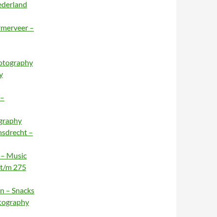
ederland
rmerveer –
hotography
y
 –
ography
nsdrecht –
 – Music
 t/m 275
n – Snacks
otography