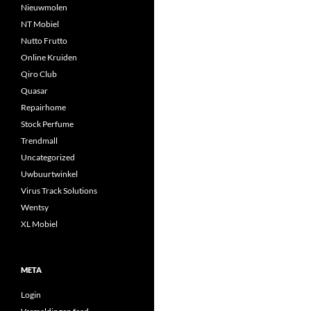
Nieuwmolen
NT Mobiel
Nutto Frutto
Online Kruiden
Qiro Club
Quasar
Repairhome
Stock Perfume
Trendmall
Uncategorized
Uwbuurtwinkel
Virus Track Solutions
Wentsy
XL Mobiel
META
Login