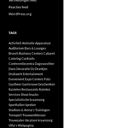
Vermeldingen feed
Reacties feed
WordPress.org
TAGS
Activiteit
Animatie
Apparatuur
Auditorium
Bars & Lounges
Brunch
Business Centers
Cabaret
Catering
Cocktails
Conferentiecentra
Dagvoorzitter
Dans
Decoratie
DJ
Drankjes
Drukwerk
Entertainment
Evenement
Expo Centers
Foto
Gastheer
Gastvrouw
Geschenken
Kastelen
Restaurants
Ruimtes
Services
Show
Snacks
Specialistische kraamzorg
Sporthallen
Spreker
Stadions & Arena's
Trainingen
Transport
Trouwambtenaar
Trouwzalen
Vacature kraamzorg
Villa's
Webpagina