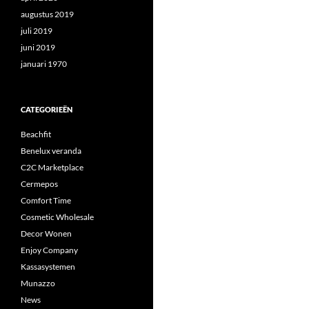
augustus 2019
juli 2019
juni 2019
januari 1970
CATEGORIEËN
Beachfit
Benelux veranda
C2C Marketplace
Cermepos
Comfort Time
Cosmetic Wholesale
Decor Wonen
Enjoy Company
Kassasystemen
Munazzo
News