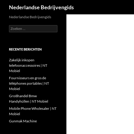
Zoeken
Nederlandse Bedrijvengids
Ga
Nederlandse Bedrijvengids
naar
Zoeken
de
naar:
inhoud
RECENTE BERICHTEN
Zakelijk inkopen
telefoonaccessoires | NT
Mobiel
Fournisseurs en gros de
téléphones portables | NT
Mobiel
Großhandel Bmw
Handyhüllen | NT Mobiel
Mobile Phone Wholesaler | NT
Mobiel
Gunmak Machine