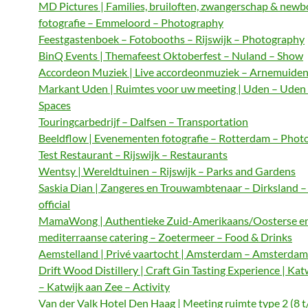
MD Pictures | Families, bruiloften, zwangerschap & newb
fotografie – Emmeloord – Photography
Feestgastenboek – Fotobooths – Rijswijk – Photography
BinQ Events | Themafeest Oktoberfest – Nuland – Show
Accordeon Muziek | Live accordeonmuziek – Arnemuiden
Markant Uden | Ruimtes voor uw meeting | Uden – Uden
Spaces
Touringcarbedrijf – Dalfsen – Transportation
Beeldflow | Evenementen fotografie – Rotterdam – Phot
Test Restaurant – Rijswijk – Restaurants
Wentsy | Wereldtuinen – Rijswijk – Parks and Gardens
Saskia Dian | Zangeres en Trouwambtenaar – Dirksland 
official
MamaWong | Authentieke Zuid-Amerikaans/Oosterse e
mediterraanse catering – Zoetermeer – Food & Drinks
Aemstelland | Privé vaartocht | Amsterdam – Amsterdam 
Drift Wood Distillery | Craft Gin Tasting Experience | Kat
– Katwijk aan Zee – Activity
Van der Valk Hotel Den Haag | Meeting ruimte type 2 (8 t