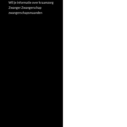
Wil je informatie over kraamzorg
Zwanger
Zwangerschap
zwangerschapsmaanden