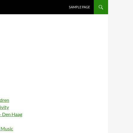
SAMPLE PAGE
ldren
ivity
– Den Haag
– Music