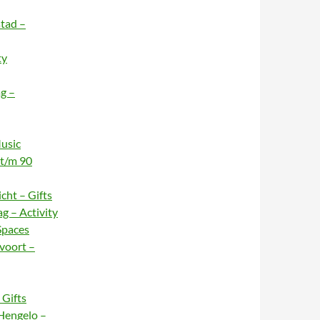
stad –
ty
g –
usic
 t/m 90
cht – Gifts
g – Activity
Spaces
voort –
Gifts
Hengelo –