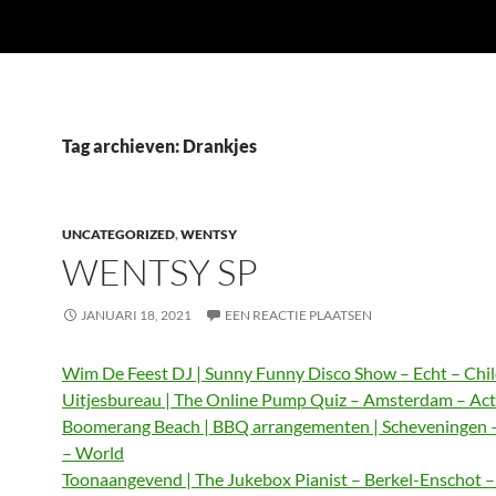
Tag archieven: Drankjes
UNCATEGORIZED
,
WENTSY
WENTSY SP
JANUARI 18, 2021
EEN REACTIE PLAATSEN
Wim De Feest DJ | Sunny Funny Disco Show – Echt – Chi
Uitjesbureau | The Online Pump Quiz – Amsterdam – Act
Boomerang Beach | BBQ arrangementen | Scheveningen 
– World
Toonaangevend | The Jukebox Pianist – Berkel-Enschot 