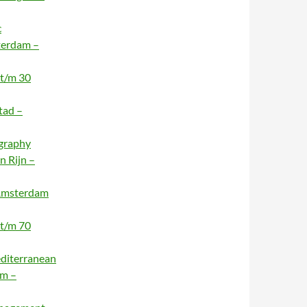
c
terdam –
 t/m 30
tad –
ography
n Rijn –
 Amsterdam
 t/m 70
editerranean
am –