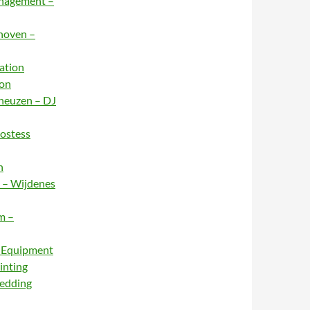
anagement –
dhoven –
ation
ion
rneuzen – DJ
Hostess
n
e – Wijdenes
m –
– Equipment
inting
Wedding