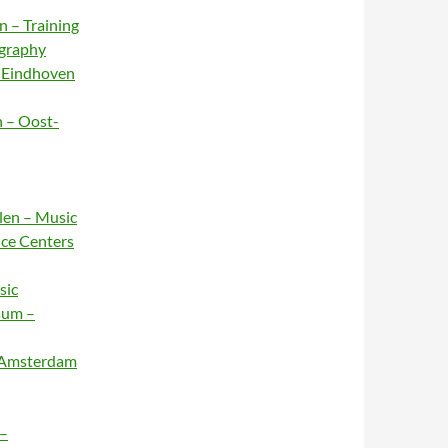
n – Training
ography
– Eindhoven
n – Oost-
rlen – Music
nce Centers
sic
sum –
– Amsterdam
 –