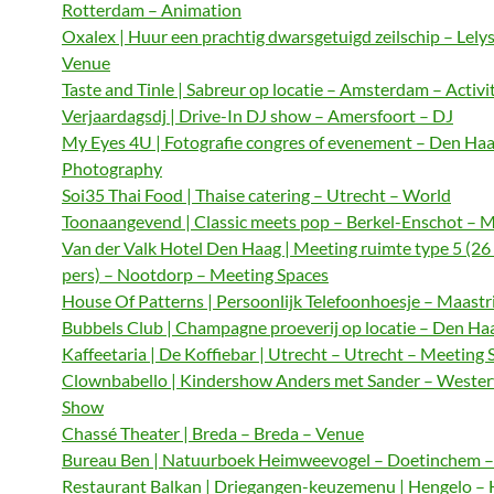
Rotterdam – Animation
Oxalex | Huur een prachtig dwarsgetuigd zeilschip – Lely
Venue
Taste and Tinle | Sabreur op locatie – Amsterdam – Activi
Verjaardagsdj | Drive-In DJ show – Amersfoort – DJ
My Eyes 4U | Fotografie congres of evenement – Den Haa
Photography
Soi35 Thai Food | Thaise catering – Utrecht – World
Toonaangevend | Classic meets pop – Berkel-Enschot – M
Van der Valk Hotel Den Haag | Meeting ruimte type 5 (26
pers) – Nootdorp – Meeting Spaces
House Of Patterns | Persoonlijk Telefoonhoesje – Maastri
Bubbels Club | Champagne proeverij op locatie – Den Haa
Kaffeetaria | De Koffiebar | Utrecht – Utrecht – Meeting 
Clownbabello | Kindershow Anders met Sander – Wester
Show
Chassé Theater | Breda – Breda – Venue
Bureau Ben | Natuurboek Heimweevogel – Doetinchem – 
Restaurant Balkan | Driegangen-keuzemenu | Hengelo – 