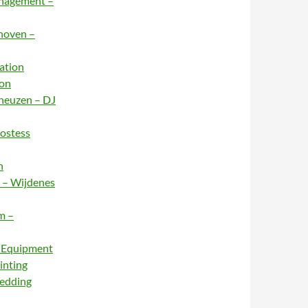
anagement –
dhoven –
ation
ion
rneuzen – DJ
Hostess
n
e – Wijdenes
m –
– Equipment
inting
Wedding