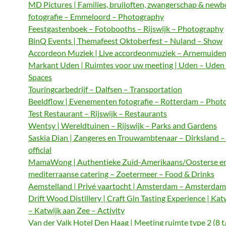
MD Pictures | Families, bruiloften, zwangerschap & newb
fotografie – Emmeloord – Photography
Feestgastenboek – Fotobooths – Rijswijk – Photography
BinQ Events | Themafeest Oktoberfest – Nuland – Show
Accordeon Muziek | Live accordeonmuziek – Arnemuiden
Markant Uden | Ruimtes voor uw meeting | Uden – Uden
Spaces
Touringcarbedrijf – Dalfsen – Transportation
Beeldflow | Evenementen fotografie – Rotterdam – Phot
Test Restaurant – Rijswijk – Restaurants
Wentsy | Wereldtuinen – Rijswijk – Parks and Gardens
Saskia Dian | Zangeres en Trouwambtenaar – Dirksland 
official
MamaWong | Authentieke Zuid-Amerikaans/Oosterse e
mediterraanse catering – Zoetermeer – Food & Drinks
Aemstelland | Privé vaartocht | Amsterdam – Amsterdam 
Drift Wood Distillery | Craft Gin Tasting Experience | Kat
– Katwijk aan Zee – Activity
Van der Valk Hotel Den Haag | Meeting ruimte type 2 (8 t