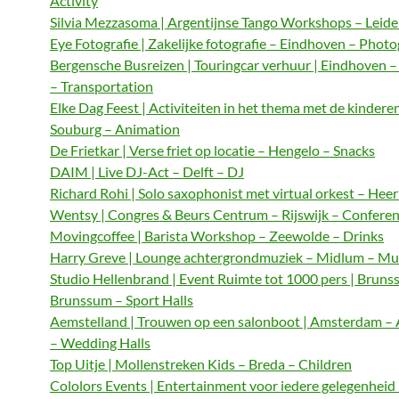
Activity
Silvia Mezzasoma | Argentijnse Tango Workshops – Leide
Eye Fotografie | Zakelijke fotografie – Eindhoven – Phot
Bergensche Busreizen | Touringcar verhuur | Eindhoven 
– Transportation
Elke Dag Feest | Activiteiten in het thema met de kindere
Souburg – Animation
De Frietkar | Verse friet op locatie – Hengelo – Snacks
DAIM | Live DJ-Act – Delft – DJ
Richard Rohi | Solo saxophonist met virtual orkest – Hee
Wentsy | Congres & Beurs Centrum – Rijswijk – Confere
Movingcoffee | Barista Workshop – Zeewolde – Drinks
Harry Greve | Lounge achtergrondmuziek – Midlum – Mu
Studio Hellenbrand | Event Ruimte tot 1000 pers | Bruns
Brunssum – Sport Halls
Aemstelland | Trouwen op een salonboot | Amsterdam 
– Wedding Halls
Top Uitje | Mollenstreken Kids – Breda – Children
Cololors Events | Entertainment voor iedere gelegenheid