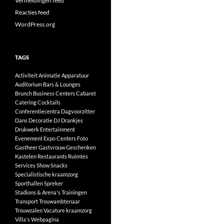
Vermeldingen feed
Reacties feed
WordPress.org
TAGS
Activiteit
Animatie
Apparatuur
Auditorium
Bars & Lounges
Brunch
Business Centers
Cabaret
Catering
Cocktails
Conferentiecentra
Dagvoorzitter
Dans
Decoratie
DJ
Drankjes
Drukwerk
Entertainment
Evenement
Expo Centers
Foto
Gastheer
Gastvrouw
Geschenken
Kastelen
Restaurants
Ruimtes
Services
Show
Snacks
Specialistische kraamzorg
Sporthallen
Spreker
Stadions & Arena's
Trainingen
Transport
Trouwambtenaar
Trouwzalen
Vacature kraamzorg
Villa's
Webpagina