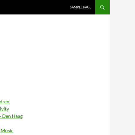
SAMPLE PAGE
ldren
ivity
– Den Haag
– Music