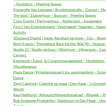
– Nootdorp – Meeting Spaces
Fotografie Van Leeuwen | Bruidsfotografie – Duiven – P
The Spot | Zaalverhuur – Bussum – Meeting Spaces
Color Events | Partyverhuur – Rotterdam – Equipment
First Class Entertainment | Vestinggolf | Naarden – Naar
Activity
1Duizend1Nacht | Vader Abraham lal show – Oss – Show
BinQ Events | Themafeest Back tot the ’80&’90 – Nuland
Studio 21 | Studio verhuur | Hilversum – Hilversum – Co
Centers
Eventerim | Event- & Congresmanagement – Hoofddorp 
Miscellaneous
Plaza Danza | Privédanslessen t.b.v. openingsdans – Gron
Dance
Zeyn Catering | Catering op maat | Den Haag – ‘s-Graven
World
Raul Neijhorst | Allround Mensenfotograaf – Rijswijk – 
Rob Andeweg Produkties | Stadstours in Den Haag – Voo