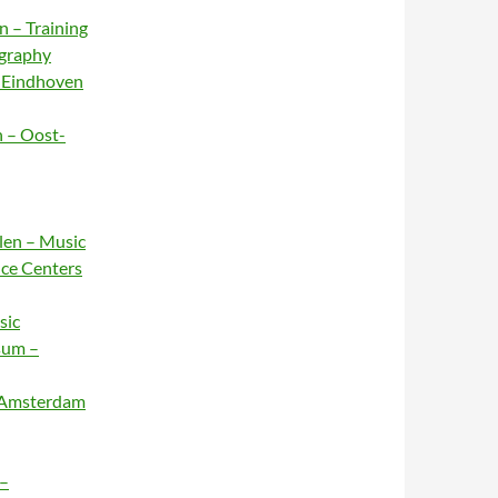
n – Training
ography
– Eindhoven
n – Oost-
rlen – Music
nce Centers
sic
sum –
– Amsterdam
 –