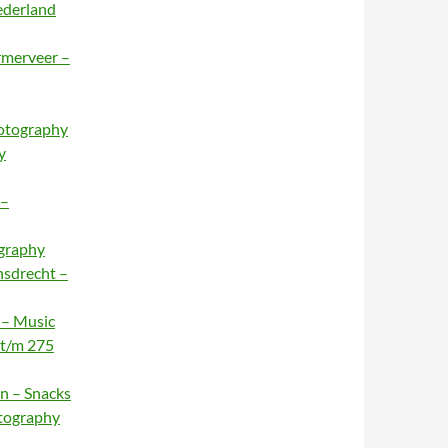
ederland
rmerveer –
hotography
y
 –
ography
nsdrecht –
 – Music
 t/m 275
n – Snacks
otography