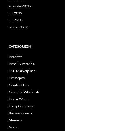
augustus 2019
juli 2019
juni 2019
januari 1970
CATEGORIEËN
Beachfit
Benelux veranda
C2C Marketplace
Cermepos
Comfort Time
Cosmetic Wholesale
Decor Wonen
Enjoy Company
Kassasystemen
Munazzo
News