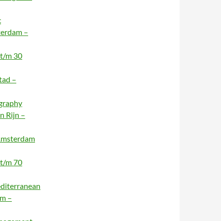
c
terdam –
 t/m 30
tad –
ography
n Rijn –
 Amsterdam
 t/m 70
editerranean
am –