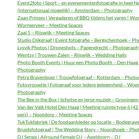
Event2foto | Sport – en evenementenfotografie in heel N
(internationaal mogelijk) – Amsterdam – Photography
Zaan Prinses | Vergaderen of BBQ tijdens het varen | Wo
Wormerveer – Meeting Spaces
Zaal 5 – Rijswijk – Meeting Spaces
Studio Dijkgraaf | Event fotografie – Bergschenhoek – P
Lysvik Photos | Droneshots – Papendrecht – Photograph
Wentsy | Trouwen Zalen – Rijswijk – Wedding Halls
Photo Booth Events | Huur een Photo Booth – Den Haag
Photography
Petra Bravenboer | Trouwfotograaf – Rotterdam – Phot
Fotovrouwtje | Fotograaf voor iedere gelegenheid – Woe
Photography
The Bee in the Box | Schotse en Ierse muziek – Groningen
Van der Valk Hotel Den Haag | Meeting ruimte type 6 (42
pers) – Nootdorp – Meeting Spaces
TukTukfabriek | De foodaanbieder op locatie – Bodegrave
Bruidsfotograaf | The Wedding Story – Noordhoek – Ph
DJ Senga | Allround Female DJ – Apeldoorn – DJ