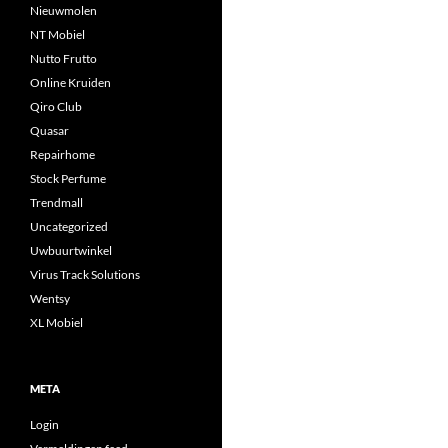
Nieuwmolen
NT Mobiel
Nutto Frutto
Online Kruiden
Qiro Club
Quasar
Repairhome
Stock Perfume
Trendmall
Uncategorized
Uwbuurtwinkel
Virus Track Solutions
Wentsy
XL Mobiel
META
Login