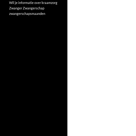
Wil je informatie over kraamzorg
Zwanger
Zwangerschap
zwangerschapsmaanden