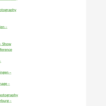
hotography
den –
 – Show
nference
–
ingen –
hage –
Photography
rburg –