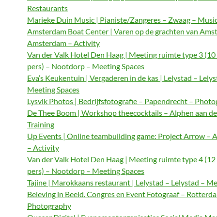
Restaurants
Marieke Duin Music | Pianiste/Zangeres – Zwaag – Musi
Amsterdam Boat Center | Varen op de grachten van Ams
Amsterdam – Activity
Van der Valk Hotel Den Haag | Meeting ruimte type 3 (10
pers) – Nootdorp – Meeting Spaces
Eva’s Keukentuin | Vergaderen in de kas | Lelystad – Lelys
Meeting Spaces
Lysvik Photos | Bedrijfsfotografie – Papendrecht – Phot
De Thee Boom | Workshop theecocktails – Alphen aan de
Training
Up Events | Online teambuilding game: Project Arrow –
– Activity
Van der Valk Hotel Den Haag | Meeting ruimte type 4 (12
pers) – Nootdorp – Meeting Spaces
Tajine | Marokkaans restaurant | Lelystad – Lelystad – M
Beleving in Beeld. Congres en Event Fotograaf – Rotterd
Photography