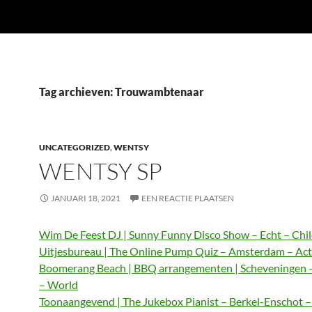
Tag archieven: Trouwambtenaar
UNCATEGORIZED
,
WENTSY
WENTSY SP
JANUARI 18, 2021
EEN REACTIE PLAATSEN
Wim De Feest DJ | Sunny Funny Disco Show – Echt – Chi
Uitjesbureau | The Online Pump Quiz – Amsterdam – Act
Boomerang Beach | BBQ arrangementen | Scheveningen 
– World
Toonaangevend | The Jukebox Pianist – Berkel-Enschot 