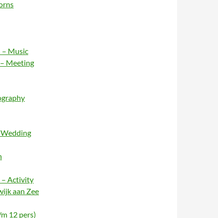
orns
 – Music
 – Meeting
ography
– Wedding
n
– Activity
wijk aan Zee
/m 12 pers)