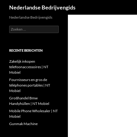
Zoeken
Nederlandse Bedrijvengids
Ga
Nederlandse Bedrijvengids
naar
Zoeken
de
naar:
inhoud
RECENTE BERICHTEN
Zakelijk inkopen
telefoonaccessoires | NT
Mobiel
Fournisseurs en gros de
téléphones portables | NT
Mobiel
Großhandel Bmw
Handyhüllen | NT Mobiel
Mobile Phone Wholesaler | NT
Mobiel
Gunmak Machine