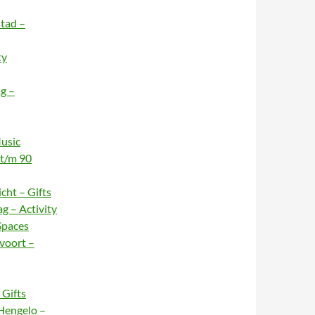
stad –
ty
g –
usic
 t/m 90
cht – Gifts
g – Activity
Spaces
voort –
Gifts
Hengelo –