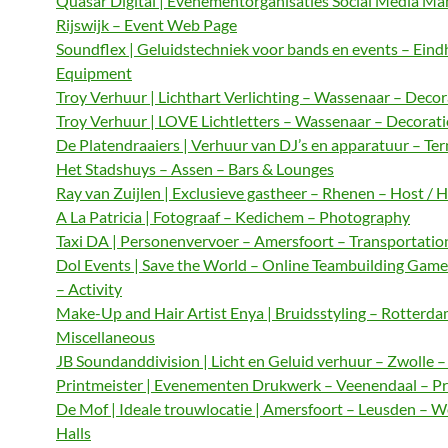
Quasar Digital | Evenementorganisaties Social Media M
Rijswijk – Event Web Page
Soundflex | Geluidstechniek voor bands en events – Ein
Equipment
Troy Verhuur | Lichthart Verlichting – Wassenaar – Decor
Troy Verhuur | LOVE Lichtletters – Wassenaar – Decorat
De Platendraaiers | Verhuur van DJ’s en apparatuur – Te
Het Stadshuys – Assen – Bars & Lounges
Ray van Zuijlen | Exclusieve gastheer – Rhenen – Host / 
A La Patricia | Fotograaf – Kedichem – Photography
Taxi DA | Personenvervoer – Amersfoort – Transportatio
Dol Events | Save the World – Online Teambuilding Gam
– Activity
Make-Up and Hair Artist Enya | Bruidsstyling – Rotterda
Miscellaneous
JB Soundanddivision | Licht en Geluid verhuur – Zwolle 
Printmeister | Evenementen Drukwerk – Veenendaal – Pr
De Mof | Ideale trouwlocatie | Amersfoort – Leusden – 
Halls