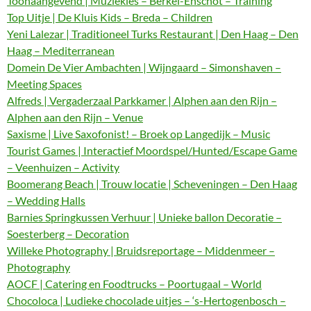
Toonaangevend | Muziekles – Berkel-Enschot – Training
Top Uitje | De Kluis Kids – Breda – Children
Yeni Lalezar | Traditioneel Turks Restaurant | Den Haag – Den
Haag – Mediterranean
Domein De Vier Ambachten | Wijngaard – Simonshaven –
Meeting Spaces
Alfreds | Vergaderzaal Parkkamer | Alphen aan den Rijn –
Alphen aan den Rijn – Venue
Saxisme | Live Saxofonist! – Broek op Langedijk – Music
Tourist Games | Interactief Moordspel/Hunted/Escape Game
– Veenhuizen – Activity
Boomerang Beach | Trouw locatie | Scheveningen – Den Haag
– Wedding Halls
Barnies Springkussen Verhuur | Unieke ballon Decoratie –
Soesterberg – Decoration
Willeke Photography | Bruidsreportage – Middenmeer –
Photography
AOCF | Catering en Foodtrucks – Poortugaal – World
Chocoloca | Ludieke chocolade uitjes – ‘s-Hertogenbosch –