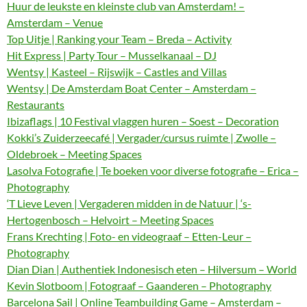
Huur de leukste en kleinste club van Amsterdam! –
Amsterdam – Venue
Top Uitje | Ranking your Team – Breda – Activity
Hit Express | Party Tour – Musselkanaal – DJ
Wentsy | Kasteel – Rijswijk – Castles and Villas
Wentsy | De Amsterdam Boat Center – Amsterdam –
Restaurants
Ibizaflags | 10 Festival vlaggen huren – Soest – Decoration
Kokki’s Zuiderzeecafé | Vergader/cursus ruimte | Zwolle –
Oldebroek – Meeting Spaces
Lasolva Fotografie | Te boeken voor diverse fotografie – Erica –
Photography
‘T Lieve Leven | Vergaderen midden in de Natuur | ‘s-
Hertogenbosch – Helvoirt – Meeting Spaces
Frans Krechting | Foto- en videograaf – Etten-Leur –
Photography
Dian Dian | Authentiek Indonesisch eten – Hilversum – World
Kevin Slotboom | Fotograaf – Gaanderen – Photography
Barcelona Sail | Online Teambuilding Game – Amsterdam –