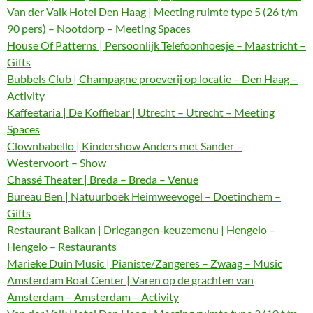
Van der Valk Hotel Den Haag | Meeting ruimte type 5 (26 t/m
90 pers) – Nootdorp – Meeting Spaces
House Of Patterns | Persoonlijk Telefoonhoesje – Maastricht –
Gifts
Bubbels Club | Champagne proeverij op locatie – Den Haag –
Activity
Kaffeetaria | De Koffiebar | Utrecht – Utrecht – Meeting
Spaces
Clownbabello | Kindershow Anders met Sander –
Westervoort – Show
Chassé Theater | Breda – Breda – Venue
Bureau Ben | Natuurboek Heimweevogel – Doetinchem –
Gifts
Restaurant Balkan | Driegangen-keuzemenu | Hengelo –
Hengelo – Restaurants
Marieke Duin Music | Pianiste/Zangeres – Zwaag – Music
Amsterdam Boat Center | Varen op de grachten van
Amsterdam – Amsterdam – Activity