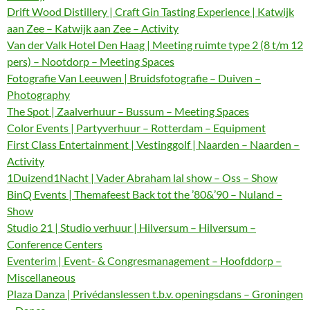
Drift Wood Distillery | Craft Gin Tasting Experience | Katwijk
aan Zee – Katwijk aan Zee – Activity
Van der Valk Hotel Den Haag | Meeting ruimte type 2 (8 t/m 12
pers) – Nootdorp – Meeting Spaces
Fotografie Van Leeuwen | Bruidsfotografie – Duiven –
Photography
The Spot | Zaalverhuur – Bussum – Meeting Spaces
Color Events | Partyverhuur – Rotterdam – Equipment
First Class Entertainment | Vestinggolf | Naarden – Naarden –
Activity
1Duizend1Nacht | Vader Abraham lal show – Oss – Show
BinQ Events | Themafeest Back tot the ’80&’90 – Nuland –
Show
Studio 21 | Studio verhuur | Hilversum – Hilversum –
Conference Centers
Eventerim | Event- & Congresmanagement – Hoofddorp –
Miscellaneous
Plaza Danza | Privédanslessen t.b.v. openingsdans – Groningen