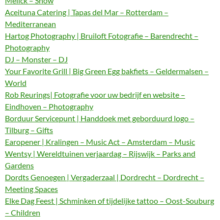
Melick – Show
Aceituna Catering | Tapas del Mar – Rotterdam –
Mediterranean
Hartog Photography | Bruiloft Fotografie – Barendrecht –
Photography
DJ – Monster – DJ
Your Favorite Grill | Big Green Egg bakfiets – Geldermalsen –
World
Rob Reurings| Fotografie voor uw bedrijf en website –
Eindhoven – Photography
Borduur Servicepunt | Handdoek met geborduurd logo –
Tilburg – Gifts
Earopener | Kralingen – Music Act – Amsterdam – Music
Wentsy | Wereldtuinen verjaardag – Rijswijk – Parks and
Gardens
Dordts Genoegen | Vergaderzaal | Dordrecht – Dordrecht –
Meeting Spaces
Elke Dag Feest | Schminken of tijdelijke tattoo – Oost-Souburg
– Children