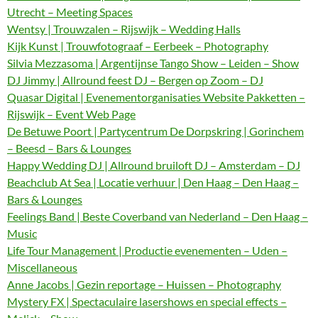
Utrecht – Meeting Spaces
Wentsy | Trouwzalen – Rijswijk – Wedding Halls
Kijk Kunst | Trouwfotograaf – Eerbeek – Photography
Silvia Mezzasoma | Argentijnse Tango Show – Leiden – Show
DJ Jimmy | Allround feest DJ – Bergen op Zoom – DJ
Quasar Digital | Evenementorganisaties Website Pakketten –
Rijswijk – Event Web Page
De Betuwe Poort | Partycentrum De Dorpskring | Gorinchem
– Beesd – Bars & Lounges
Happy Wedding DJ | Allround bruiloft DJ – Amsterdam – DJ
Beachclub At Sea | Locatie verhuur | Den Haag – Den Haag –
Bars & Lounges
Feelings Band | Beste Coverband van Nederland – Den Haag –
Music
Life Tour Management | Productie evenementen – Uden –
Miscellaneous
Anne Jacobs | Gezin reportage – Huissen – Photography
Mystery FX | Spectaculaire lasershows en special effects –