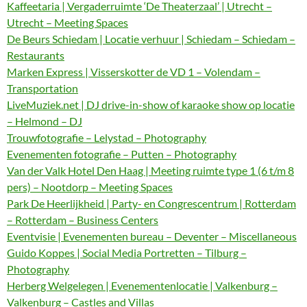
Kaffeetaria | Vergaderruimte ‘De Theaterzaal’ | Utrecht –
Utrecht – Meeting Spaces
De Beurs Schiedam | Locatie verhuur | Schiedam – Schiedam –
Restaurants
Marken Express | Visserskotter de VD 1 – Volendam –
Transportation
LiveMuziek.net | DJ drive-in-show of karaoke show op locatie
– Helmond – DJ
Trouwfotografie – Lelystad – Photography
Evenementen fotografie – Putten – Photography
Van der Valk Hotel Den Haag | Meeting ruimte type 1 (6 t/m 8
pers) – Nootdorp – Meeting Spaces
Park De Heerlijkheid | Party- en Congrescentrum | Rotterdam
– Rotterdam – Business Centers
Eventvisie | Evenementen bureau – Deventer – Miscellaneous
Guido Koppes | Social Media Portretten – Tilburg –
Photography
Herberg Welgelegen | Evenementenlocatie | Valkenburg –
Valkenburg – Castles and Villas