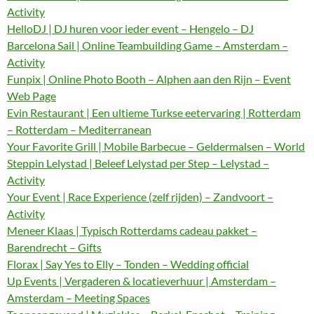
Activity
HelloDJ | DJ huren voor ieder event – Hengelo – DJ
Barcelona Sail | Online Teambuilding Game – Amsterdam –
Activity
Funpix | Online Photo Booth – Alphen aan den Rijn – Event
Web Page
Evin Restaurant | Een ultieme Turkse eetervaring | Rotterdam
– Rotterdam – Mediterranean
Your Favorite Grill | Mobile Barbecue – Geldermalsen – World
Steppin Lelystad | Beleef Lelystad per Step – Lelystad –
Activity
Your Event | Race Experience (zelf rijden) – Zandvoort –
Activity
Meneer Klaas | Typisch Rotterdams cadeau pakket –
Barendrecht – Gifts
Florax | Say Yes to Elly – Tonden – Wedding official
Up Events | Vergaderen & locatieverhuur | Amsterdam –
Amsterdam – Meeting Spaces