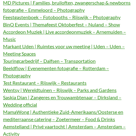
MD Pictures | Families, bruiloften, zwangerschap & newborns
fotografie – Emmeloord – Photography
Feestgastenboek – Fotobooths – Rijswijk – Photography
BinQ Events | Themafeest Oktoberfest – Nuland – Show
Accordeon Muziek | Live accordeonmuziek – Arnemuiden –
Music
Markant Uden | Ruimtes voor uw meeting | Uden – Uden –
Meeting Spaces
Touringcarbedrijf – Dalfsen – Transportation
Beeldflow | Evenementen fotografie – Rotterdam –
Photography
Test Restaurant – Rijswijk – Restaurants
Wentsy | Wereldtuinen – Rijswijk – Parks and Gardens
Saskia Dian | Zangeres en Trouwambtenaar – Dirksland –
Wedding official
MamaWong | Authentieke Zuid-Amerikaans/Oosterse en
mediterraanse catering – Zoetermeer – Food & Drinks
Aemstelland | Privé vaartocht | Amsterdam – Amsterdam –
Activity