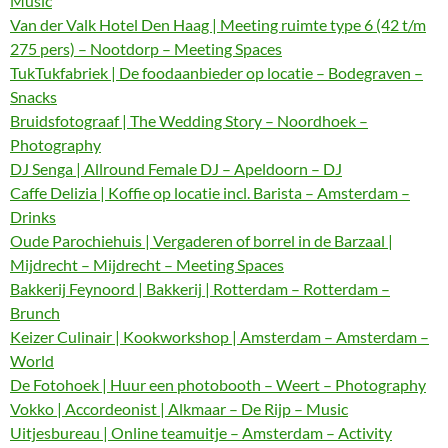
Music
Van der Valk Hotel Den Haag | Meeting ruimte type 6 (42 t/m
275 pers) – Nootdorp – Meeting Spaces
TukTukfabriek | De foodaanbieder op locatie – Bodegraven –
Snacks
Bruidsfotograaf | The Wedding Story – Noordhoek –
Photography
DJ Senga | Allround Female DJ – Apeldoorn – DJ
Caffe Delizia | Koffie op locatie incl. Barista – Amsterdam –
Drinks
Oude Parochiehuis | Vergaderen of borrel in de Barzaal |
Mijdrecht – Mijdrecht – Meeting Spaces
Bakkerij Feynoord | Bakkerij | Rotterdam – Rotterdam –
Brunch
Keizer Culinair | Kookworkshop | Amsterdam – Amsterdam –
World
De Fotohoek | Huur een photobooth – Weert – Photography
Vokko | Accordeonist | Alkmaar – De Rijp – Music
Uitjesbureau | Online teamuitje – Amsterdam – Activity