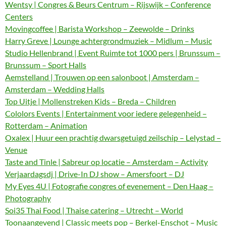
Wentsy | Congres & Beurs Centrum – Rijswijk – Conference
Centers
Movingcoffee | Barista Workshop – Zeewolde – Drinks
Harry Greve | Lounge achtergrondmuziek – Midlum – Music
Studio Hellenbrand | Event Ruimte tot 1000 pers | Brunssum –
Brunssum – Sport Halls
Aemstelland | Trouwen op een salonboot | Amsterdam –
Amsterdam – Wedding Halls
Top Uitje | Mollenstreken Kids – Breda – Children
Cololors Events | Entertainment voor iedere gelegenheid –
Rotterdam – Animation
Oxalex | Huur een prachtig dwarsgetuigd zeilschip – Lelystad –
Venue
Taste and Tinle | Sabreur op locatie – Amsterdam – Activity
Verjaardagsdj | Drive-In DJ show – Amersfoort – DJ
My Eyes 4U | Fotografie congres of evenement – Den Haag –
Photography
Soi35 Thai Food | Thaise catering – Utrecht – World
Toonaangevend | Classic meets pop – Berkel-Enschot – Music