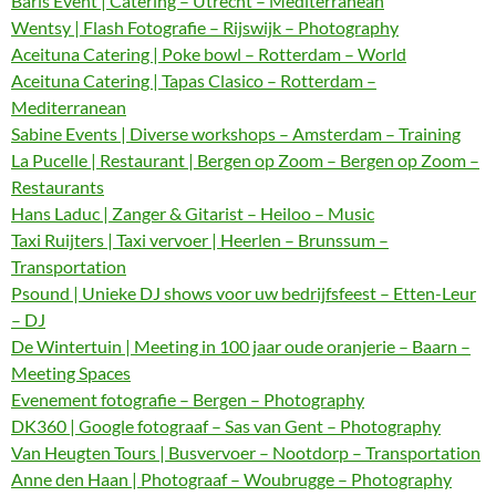
Baris Event | Catering – Utrecht – Mediterranean
Wentsy | Flash Fotografie – Rijswijk – Photography
Aceituna Catering | Poke bowl – Rotterdam – World
Aceituna Catering | Tapas Clasico – Rotterdam –
Mediterranean
Sabine Events | Diverse workshops – Amsterdam – Training
La Pucelle | Restaurant | Bergen op Zoom – Bergen op Zoom –
Restaurants
Hans Laduc | Zanger & Gitarist – Heiloo – Music
Taxi Ruijters | Taxi vervoer | Heerlen – Brunssum –
Transportation
Psound | Unieke DJ shows voor uw bedrijfsfeest – Etten-Leur
– DJ
De Wintertuin | Meeting in 100 jaar oude oranjerie – Baarn –
Meeting Spaces
Evenement fotografie – Bergen – Photography
DK360 | Google fotograaf – Sas van Gent – Photography
Van Heugten Tours | Busvervoer – Nootdorp – Transportation
Anne den Haan | Photograaf – Woubrugge – Photography