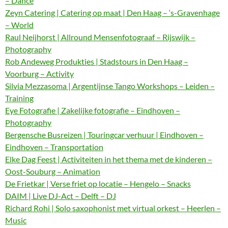
– Dance
Zeyn Catering | Catering op maat | Den Haag – ‘s-Gravenhage
– World
Raul Neijhorst | Allround Mensenfotograaf – Rijswijk –
Photography
Rob Andeweg Produkties | Stadstours in Den Haag –
Voorburg – Activity
Silvia Mezzasoma | Argentijnse Tango Workshops – Leiden –
Training
Eye Fotografie | Zakelijke fotografie – Eindhoven –
Photography
Bergensche Busreizen | Touringcar verhuur | Eindhoven –
Eindhoven – Transportation
Elke Dag Feest | Activiteiten in het thema met de kinderen –
Oost-Souburg – Animation
De Frietkar | Verse friet op locatie – Hengelo – Snacks
DAIM | Live DJ-Act – Delft – DJ
Richard Rohi | Solo saxophonist met virtual orkest – Heerlen –
Music