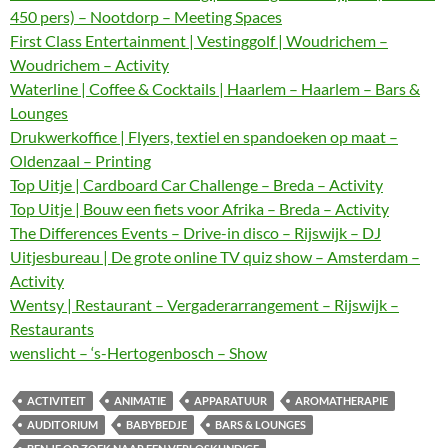
450 pers) – Nootdorp – Meeting Spaces
First Class Entertainment | Vestinggolf | Woudrichem –
Woudrichem – Activity
Waterline | Coffee & Cocktails | Haarlem – Haarlem – Bars &
Lounges
Drukwerkoffice | Flyers, textiel en spandoeken op maat –
Oldenzaal – Printing
Top Uitje | Cardboard Car Challenge – Breda – Activity
Top Uitje | Bouw een fiets voor Afrika – Breda – Activity
The Differences Events – Drive-in disco – Rijswijk – DJ
Uitjesbureau | De grote online TV quiz show – Amsterdam –
Activity
Wentsy | Restaurant – Vergaderarrangement – Rijswijk –
Restaurants
wenslicht – ‘s-Hertogenbosch – Show
ACTIVITEIT
ANIMATIE
APPARATUUR
AROMATHERAPIE
AUDITORIUM
BABYBEDJE
BARS & LOUNGES