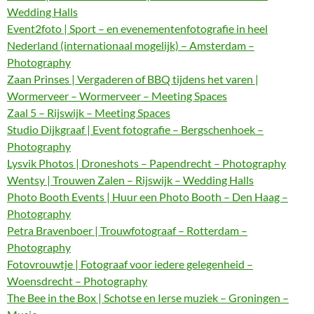
Wedding Halls
Event2foto | Sport – en evenementenfotografie in heel
Nederland (internationaal mogelijk) – Amsterdam –
Photography
Zaan Prinses | Vergaderen of BBQ tijdens het varen |
Wormerveer – Wormerveer – Meeting Spaces
Zaal 5 – Rijswijk – Meeting Spaces
Studio Dijkgraaf | Event fotografie – Bergschenhoek –
Photography
Lysvik Photos | Droneshots – Papendrecht – Photography
Wentsy | Trouwen Zalen – Rijswijk – Wedding Halls
Photo Booth Events | Huur een Photo Booth – Den Haag –
Photography
Petra Bravenboer | Trouwfotograaf – Rotterdam –
Photography
Fotovrouwtje | Fotograaf voor iedere gelegenheid –
Woensdrecht – Photography
The Bee in the Box | Schotse en Ierse muziek – Groningen –