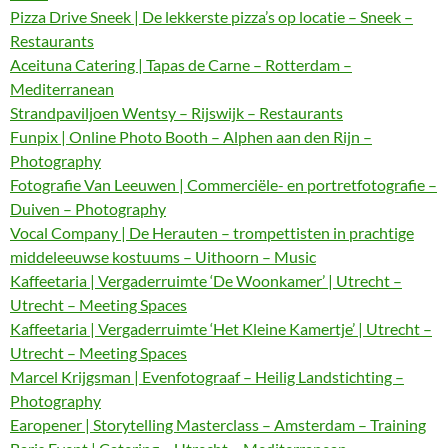
Pizza Drive Sneek | De lekkerste pizza’s op locatie – Sneek –
Restaurants
Aceituna Catering | Tapas de Carne – Rotterdam –
Mediterranean
Strandpaviljoen Wentsy – Rijswijk – Restaurants
Funpix | Online Photo Booth – Alphen aan den Rijn –
Photography
Fotografie Van Leeuwen | Commerciële- en portretfotografie –
Duiven – Photography
Vocal Company | De Herauten – trompettisten in prachtige
middeleeuwse kostuums – Uithoorn – Music
Kaffeetaria | Vergaderruimte ‘De Woonkamer’ | Utrecht –
Utrecht – Meeting Spaces
Kaffeetaria | Vergaderruimte ‘Het Kleine Kamertje’ | Utrecht –
Utrecht – Meeting Spaces
Marcel Krijgsman | Evenfotograaf – Heilig Landstichting –
Photography
Earopener | Storytelling Masterclass – Amsterdam – Training