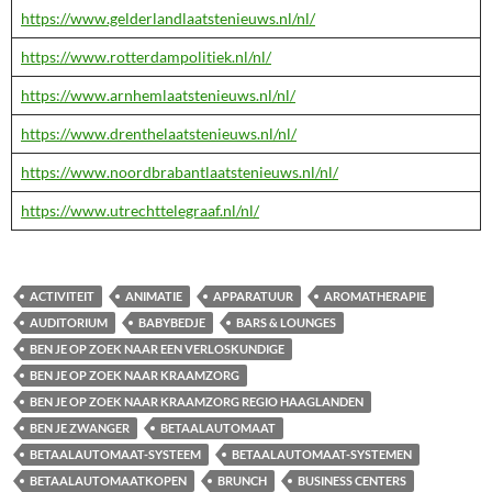
https://www.gelderlandlaatstenieuws.nl/nl/
https://www.rotterdampolitiek.nl/nl/
https://www.arnhemlaatstenieuws.nl/nl/
https://www.drenthelaatstenieuws.nl/nl/
https://www.noordbrabantlaatstenieuws.nl/nl/
https://www.utrechttelegraaf.nl/nl/
ACTIVITEIT
ANIMATIE
APPARATUUR
AROMATHERAPIE
AUDITORIUM
BABYBEDJE
BARS & LOUNGES
BEN JE OP ZOEK NAAR EEN VERLOSKUNDIGE
BEN JE OP ZOEK NAAR KRAAMZORG
BEN JE OP ZOEK NAAR KRAAMZORG REGIO HAAGLANDEN
BEN JE ZWANGER
BETAALAUTOMAAT
BETAALAUTOMAAT-SYSTEEM
BETAALAUTOMAAT-SYSTEMEN
BETAALAUTOMAATKOPEN
BRUNCH
BUSINESS CENTERS