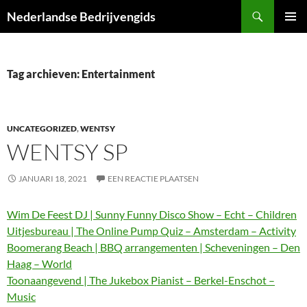
Ga
Zoeken
Nederlandse Bedrijvengids
naar
PRIMAI
de
MENU
inhoud
Tag archieven: Entertainment
UNCATEGORIZED
,
WENTSY
WENTSY SP
JANUARI 18, 2021
EEN REACTIE PLAATSEN
Wim De Feest DJ | Sunny Funny Disco Show – Echt – Children
Uitjesbureau | The Online Pump Quiz – Amsterdam – Activity
Boomerang Beach | BBQ arrangementen | Scheveningen – Den
Haag – World
Toonaangevend | The Jukebox Pianist – Berkel-Enschot –
Music