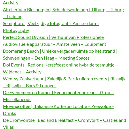
Activity
Altelier Van Biesbergen | Schilderworkshop | Tilburg – Tilburg
– Training
Semiphoto | Veelzijdige fotograaf – Amsterdam –
Photography
Perfect Sound Division | Verhuur van Professionele
Audiovisuele apparatuur – Amstelveen – Equipment
Boomerang Beach | Unieke vergaderruimte op het strand |
Scheveningen – Den Haag – Meeting Spaces
Dol Events | Red ons Kerstfeest online hybride teamuitje –
Wijdenes – Activity
Wentsy Zaalverhuur | Zakelijk & Particulieren events | Rijswijk
– Rijswijk – Bars & Lounges
De Evenementen Kamer | Evenementenbureau – Grou –
Miscellaneous
Movingcoffee | Italiaanse Koffie op Locatie – Zeewolde –
Drinks
De Cromvoirtse | Bed and Breakfast – Cromvoirt – Castles and
Villas