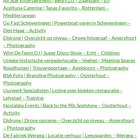
All Star Entertainment | Beurs DJ – Zaandam – DJ
Aceituna Catering | Tapas Favorito – Rotterdam –
Mediterranean
Go Fast Scheveningen | Powerboat varen in Scheveningen –
Den Haag – Activity
Didrone | Overzicht op niveau – Drone fotograaf – Amersfoort
– Photography
Wim De Feest DJ | Super Disco Show – Echt – Children
Unieke historische vergaderlocatie – Veghel – Meeting Spaces
Roodhuizen | Trouwreportage – Apeldoorn – Photography
BSA Foto | Branding Photography – Oosterhout –
Photography
Uurwerk Specialisten | Lezing over klokken restauratie –
Lelystad – Training
Nostalgia Events | Back to the 90s Spelshow – Oosterhout –
Activity
Didrone | Drone opname – Overzicht op niveau – Amersfoort
– Photography
De Fabriek Wergea | Locatie verhuur | Leeuwarden – Wergea –