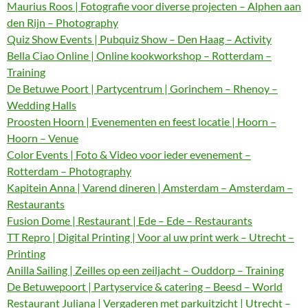
Maurius Roos | Fotografie voor diverse projecten – Alphen aan
den Rijn – Photography
Quiz Show Events | Pubquiz Show – Den Haag – Activity
Bella Ciao Online | Online kookworkshop – Rotterdam –
Training
De Betuwe Poort | Partycentrum | Gorinchem – Rhenoy –
Wedding Halls
Proosten Hoorn | Evenementen en feest locatie | Hoorn –
Hoorn – Venue
Color Events | Foto & Video voor ieder evenement –
Rotterdam – Photography
Kapitein Anna | Varend dineren | Amsterdam – Amsterdam –
Restaurants
Fusion Dome | Restaurant | Ede – Ede – Restaurants
TT Repro | Digital Printing | Voor al uw print werk – Utrecht –
Printing
Anilla Sailing | Zeilles op een zeiljacht – Ouddorp – Training
De Betuwepoort | Partyservice & catering – Beesd – World
Restaurant Juliana | Vergaderen met parkuitzicht | Utrecht –