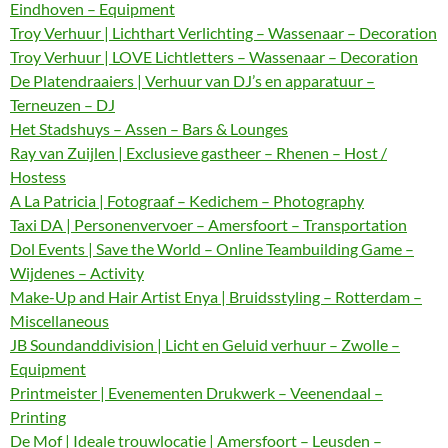
Eindhoven – Equipment
Troy Verhuur | Lichthart Verlichting – Wassenaar – Decoration
Troy Verhuur | LOVE Lichtletters – Wassenaar – Decoration
De Platendraaiers | Verhuur van DJ’s en apparatuur –
Terneuzen – DJ
Het Stadshuys – Assen – Bars & Lounges
Ray van Zuijlen | Exclusieve gastheer – Rhenen – Host /
Hostess
A La Patricia | Fotograaf – Kedichem – Photography
Taxi DA | Personenvervoer – Amersfoort – Transportation
Dol Events | Save the World – Online Teambuilding Game –
Wijdenes – Activity
Make-Up and Hair Artist Enya | Bruidsstyling – Rotterdam –
Miscellaneous
JB Soundanddivision | Licht en Geluid verhuur – Zwolle –
Equipment
Printmeister | Evenementen Drukwerk – Veenendaal –
Printing
De Mof | Ideale trouwlocatie | Amersfoort – Leusden –