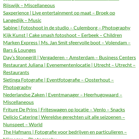
Rijswijk – Miscellaneous
Saxperience | Live entertainment op maat – Broek op
Langedijk – Music
Sabine | Fotoshoot in de studio – Culemborg – Photography
Kijk Kunst | Cake smash fotoshoot – Eerbeek – Children
Marken Express | Ms. Jan Smit sfeervolle boot – Volendam –
Bars & Lounges
Day’s Stonegrill | Vergaderen – Amsterdam – Business Centers
Restaurant Juliana | Evenementenlocatie | Utrecht – Utrecht –
Restaurants
Sietinga Fotografie | Eventfotografie – Oosterhout –
Photography
Nederlandse Zaken | Eventmanager – Heerhugowaard –
Miscellaneous
Friture De Prins | Friteswagen op locatie – Venlo – Snacks
Delicio Catering | Wereldse gerechten uit alle seizoenen –
Nunspeet – World
The Hafmans | Fotografie voor bedrijven en particulieren –