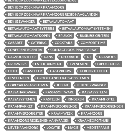
BEN JE OP ZOEK NAAR EEN VERLOSKUNDIGE
BEN JE OP ZOEK NAAR KRAAMZORG
BEN JE OP ZOEK NAAR KRAAMZORG REGIO HAAGLANDEN
BEN JE ZWANGER
BETAALAUTOMAAT
BETAALAUTOMAAT-SYSTEEM
BETAALAUTOMAAT-SYSTEMEN
BETAALAUTOMAATKOPEN
BRUNCH
BUSINESS CENTERS
CABARET
CATERING
COCKTAILS
COMFORT TIME
CONFERENTIECENTRA
CONTACTLOOS-PINAPPARAAT
DAGVOORZITTER
DANS
DECORATIE
DJ
DRANKJES
DRUKWERK
ENTERTAINMENT
EVENEMENT
EXPO CENTERS
FOTO
GASTHEER
GASTVROUW
GEBOORTEHOTEL
GESCHENKEN
GROOTHANDELKASSASYSTEMEN
HORECAKASSASYSTEMEN
JE BENT
JE BENT ZWANGER
KASSAHARDWARE
KASSASOFTWARE
KASSASYSTEEM
KASSASYSTEMEN
KASTELEN
KINDEREN
KRAAMHOTEL
KRAAMPAKKET
KRAAMVERZORGENDE
KRAAMVERZORGENDEN
KRAAMVERZORGSTER
KRAAMWEEK
KRAAMZORG
KRAAMZORG REGELEN EN AANVRAGEN
KRAAMZORG THUIS
LIEVE KRAAMZORG
LOCATIE
MAGIE
MEDITERRANE