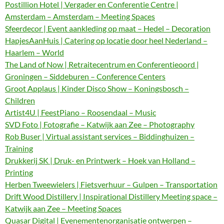
Postillion Hotel | Vergader en Conferentie Centre |
Amsterdam – Amsterdam – Meeting Spaces
Sfeerdecor | Event aankleding op maat – Hedel – Decoration
HapjesAanHuis | Catering op locatie door heel Nederland –
Haarlem – World
The Land of Now | Retraitecentrum en Conferentieoord |
Groningen – Siddeburen – Conference Centers
Groot Applaus | Kinder Disco Show – Koningsbosch –
Children
Artist4U | FeestPiano – Roosendaal – Music
SVD Foto | Fotografie – Katwijk aan Zee – Photography
Rob Buser | Virtual assistant services – Biddinghuizen –
Training
Drukkerij SK | Druk- en Printwerk – Hoek van Holland –
Printing
Herben Tweewielers | Fietsverhuur – Gulpen – Transportation
Drift Wood Distillery | Inspirational Distillery Meeting space –
Katwijk aan Zee – Meeting Spaces
Quasar Digital | Evenementenorganisatie ontwerpen –