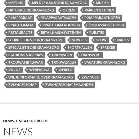
MEETING
MELD JE AAN VOOR KRAAMZORG
MUZIEK
NATUURLIJKE KRAAMZORG
ORKEST
PARKEN & TUINEN
PINAPPARAAT
PINAPPARAATHUREN
PINAPPARAATKOPEN
PINAUTOMAAT
PINAUTOMAATKOPEN
POSKASSASYSTEMEN
RESTAURANTS
RETAILKASSASYSTEMEN
RUIMTES
SCHRIJF JE IN VOOR KRAAMZORG
SERVICES
SHOW
SNACKS
SPECIALISTISCHE KRAAMZORG
SPORTHALLEN
SPREKER
STADIONS & ARENA'S
TRAININGEN
TRANSPORT
TROUWAMBTENAAR
TROUWZALEN
VACATURE KRAAMZORG
VILLA'S
WEBPAGINA
WERELD
WIL JE INFORMATIE OVER KRAAMZORG
ZWANGER
ZWANGERSCHAP
ZWANGERSCHAPSMAANDEN
NEWS
,
UNCATEGORIZED
NEWS