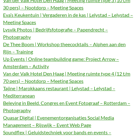
Van der Valk Hotel Den Haag | Meeting ruimte type 3 (10 t/m
30 pers) – Nootdorp – Meeting Spaces
Eva’s Keukentuin | Vergaderen in de kas | Lelystad – Lelystad –
Meeting Spaces
Lysvik Photos | Bedrijfsfotografie – Papendrecht –
Photography
De Thee Boom | Workshop theecocktails – Alphen aan den
Rijn – Training
Up Events | Online teambuilding game: Project Arrow –
Amsterdam – Activity
Van der Valk Hotel Den Haag | Meeting ruimte type 4 (12 t/m
70 pers) – Nootdorp – Meeting Spaces
Tajine | Marokkaans restaurant | Lelystad – Lelystad –
Mediterranean
Beleving in Beeld. Congres en Event Fotograaf – Rotterdam –
Photography
Quasar Digital | Evenementorganisaties Social Media
Management – Rijswijk – Event Web Page
Soundflex | Geluidstechniek voor bands en events –