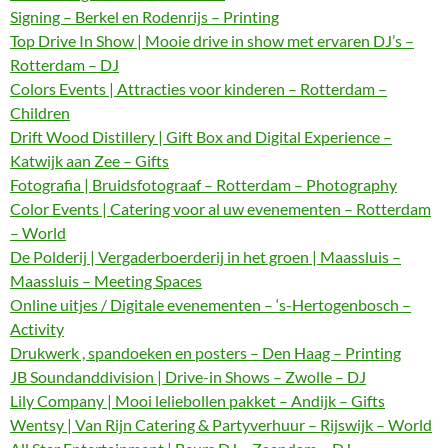
Signing – Berkel en Rodenrijs – Printing
Top Drive In Show | Mooie drive in show met ervaren DJ’s –
Rotterdam – DJ
Colors Events | Attracties voor kinderen – Rotterdam –
Children
Drift Wood Distillery | Gift Box and Digital Experience –
Katwijk aan Zee – Gifts
Fotografia | Bruidsfotograaf – Rotterdam – Photography
Color Events | Catering voor al uw evenementen – Rotterdam
– World
De Polderij | Vergaderboerderij in het groen | Maassluis –
Maassluis – Meeting Spaces
Online uitjes / Digitale evenementen – ‘s-Hertogenbosch –
Activity
Drukwerk , spandoeken en posters – Den Haag – Printing
JB Soundanddivision | Drive-in Shows – Zwolle – DJ
Lily Company | Mooi leliebollen pakket – Andijk – Gifts
Wentsy | Van Rijn Catering & Partyverhuur – Rijswijk – World