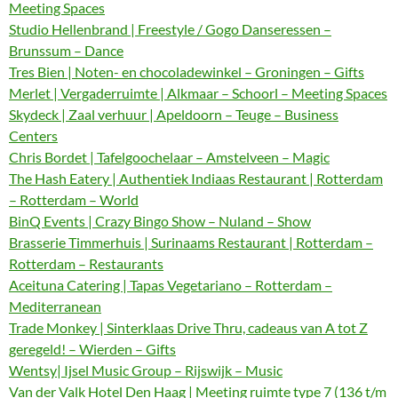
Meeting Spaces
Studio Hellenbrand | Freestyle / Gogo Danseressen –
Brunssum – Dance
Tres Bien | Noten- en chocoladewinkel – Groningen – Gifts
Merlet | Vergaderruimte | Alkmaar – Schoorl – Meeting Spaces
Skydeck | Zaal verhuur | Apeldoorn – Teuge – Business
Centers
Chris Bordet | Tafelgoochelaar – Amstelveen – Magic
The Hash Eatery | Authentiek Indiaas Restaurant | Rotterdam
– Rotterdam – World
BinQ Events | Crazy Bingo Show – Nuland – Show
Brasserie Timmerhuis | Surinaams Restaurant | Rotterdam –
Rotterdam – Restaurants
Aceituna Catering | Tapas Vegetariano – Rotterdam –
Mediterranean
Trade Monkey | Sinterklaas Drive Thru, cadeaus van A tot Z
geregeld! – Wierden – Gifts
Wentsy| Ijsel Music Group – Rijswijk – Music
Van der Valk Hotel Den Haag | Meeting ruimte type 7 (136 t/m