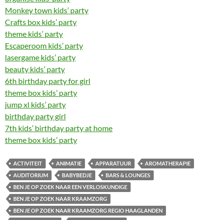
Monkey town kids’ party
Crafts box kids’ party
theme kids’ party
Escaperoom kids’ party
lasergame kids’ party
beauty kids’ party
6th birthday party for girl
theme box kids’ party
jump xl kids’ party
birthday party girl
7th kids’ birthday party at home
theme box kids’ party
ACTIVITEIT
ANIMATIE
APPARATUUR
AROMATHERAPIE
AUDITORIUM
BABYBEDJE
BARS & LOUNGES
BEN JE OP ZOEK NAAR EEN VERLOSKUNDIGE
BEN JE OP ZOEK NAAR KRAAMZORG
BEN JE OP ZOEK NAAR KRAAMZORG REGIO HAAGLANDEN