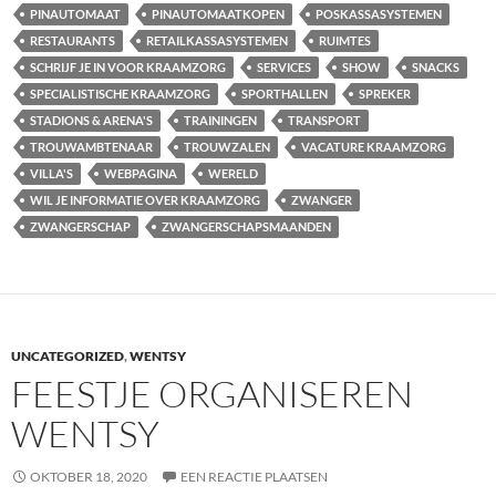
PINAUTOMAAT
PINAUTOMAATKOPEN
POSKASSASYSTEMEN
RESTAURANTS
RETAILKASSASYSTEMEN
RUIMTES
SCHRIJF JE IN VOOR KRAAMZORG
SERVICES
SHOW
SNACKS
SPECIALISTISCHE KRAAMZORG
SPORTHALLEN
SPREKER
STADIONS & ARENA'S
TRAININGEN
TRANSPORT
TROUWAMBTENAAR
TROUWZALEN
VACATURE KRAAMZORG
VILLA'S
WEBPAGINA
WERELD
WIL JE INFORMATIE OVER KRAAMZORG
ZWANGER
ZWANGERSCHAP
ZWANGERSCHAPSMAANDEN
UNCATEGORIZED
,
WENTSY
FEESTJE ORGANISEREN
WENTSY
OKTOBER 18, 2020
EEN REACTIE PLAATSEN