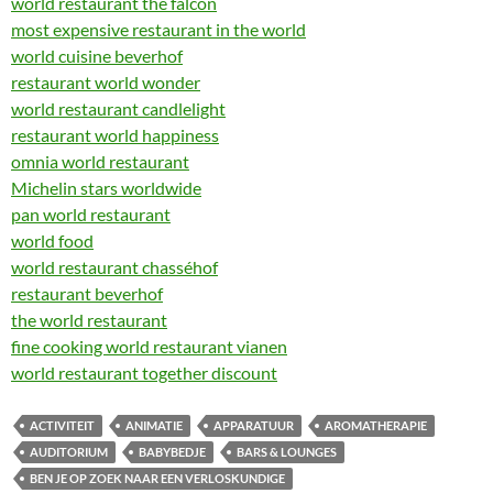
world restaurant the falcon
most expensive restaurant in the world
world cuisine beverhof
restaurant world wonder
world restaurant candlelight
restaurant world happiness
omnia world restaurant
Michelin stars worldwide
pan world restaurant
world food
world restaurant chasséhof
restaurant beverhof
the world restaurant
fine cooking world restaurant vianen
world restaurant together discount
ACTIVITEIT
ANIMATIE
APPARATUUR
AROMATHERAPIE
AUDITORIUM
BABYBEDJE
BARS & LOUNGES
BEN JE OP ZOEK NAAR EEN VERLOSKUNDIGE