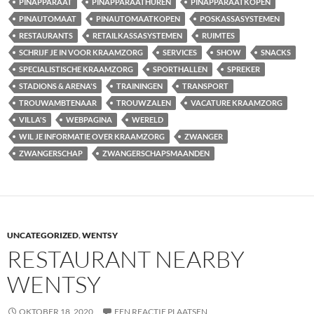
PINAPPARAAT
PINAPPARAATHUREN
PINAPPARAATKOPEN
PINAUTOMAAT
PINAUTOMAATKOPEN
POSKASSASYSTEMEN
RESTAURANTS
RETAILKASSASYSTEMEN
RUIMTES
SCHRIJF JE IN VOOR KRAAMZORG
SERVICES
SHOW
SNACKS
SPECIALISTISCHE KRAAMZORG
SPORTHALLEN
SPREKER
STADIONS & ARENA'S
TRAININGEN
TRANSPORT
TROUWAMBTENAAR
TROUWZALEN
VACATURE KRAAMZORG
VILLA'S
WEBPAGINA
WERELD
WIL JE INFORMATIE OVER KRAAMZORG
ZWANGER
ZWANGERSCHAP
ZWANGERSCHAPSMAANDEN
UNCATEGORIZED
,
WENTSY
RESTAURANT NEARBY
WENTSY
OKTOBER 18, 2020
EEN REACTIE PLAATSEN