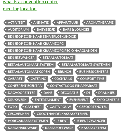
what is a convention center
meeting location
ACTIVITEIT
ANIMATIE
APPARATUUR
AROMATHERAPIE
AUDITORIUM
BABYBEDJE
BARS & LOUNGES
BEN JE OP ZOEK NAAR EEN VERLOSKUNDIGE
BEN JE OP ZOEK NAAR KRAAMZORG
BEN JE OP ZOEK NAAR KRAAMZORG REGIO HAAGLANDEN
BEN JE ZWANGER
BETAALAUTOMAAT
BETAALAUTOMAAT-SYSTEEM
BETAALAUTOMAAT-SYSTEMEN
BETAALAUTOMAATKOPEN
BRUNCH
BUSINESS CENTERS
CABARET
CATERING
COCKTAILS
COMFORT TIME
CONFERENTIECENTRA
CONTACTLOOS-PINAPPARAAT
DAGVOORZITTER
DANS
DECORATIE
DJ
DRANKJES
DRUKWERK
ENTERTAINMENT
EVENEMENT
EXPO CENTERS
FOTO
GASTHEER
GASTVROUW
GEBOORTEHOTEL
GESCHENKEN
GROOTHANDELKASSASYSTEMEN
HORECAKASSASYSTEMEN
JE BENT
JE BENT ZWANGER
KASSAHARDWARE
KASSASOFTWARE
KASSASYSTEEM