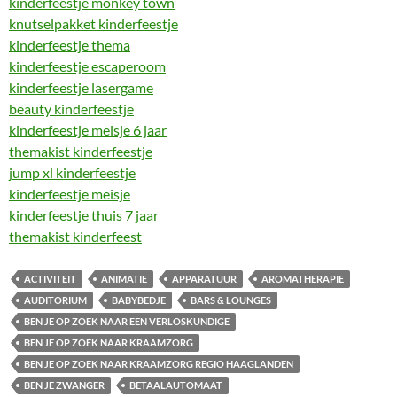
kinderfeestje monkey town
knutselpakket kinderfeestje
kinderfeestje thema
kinderfeestje escaperoom
kinderfeestje lasergame
beauty kinderfeestje
kinderfeestje meisje 6 jaar
themakist kinderfeestje
jump xl kinderfeestje
kinderfeestje meisje
kinderfeestje thuis 7 jaar
themakist kinderfeest
ACTIVITEIT
ANIMATIE
APPARATUUR
AROMATHERAPIE
AUDITORIUM
BABYBEDJE
BARS & LOUNGES
BEN JE OP ZOEK NAAR EEN VERLOSKUNDIGE
BEN JE OP ZOEK NAAR KRAAMZORG
BEN JE OP ZOEK NAAR KRAAMZORG REGIO HAAGLANDEN
BEN JE ZWANGER
BETAALAUTOMAAT