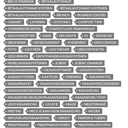
BEN JE ZWANGER
BETAALAUTOMAAT
BETAALAUTOMAAT-SYSTEEM
BETAALAUTOMAAT-SYSTEMEN
BETAALAUTOMAATKOPEN
BRUNCH
BUSINESS CENTERS
CABARET
CATERING
COCKTAILS
COMFORT TIME
CONFERENTIECENTRA
CONTACTLOOS-PINAPPARAAT
DAGVOORZITTER
DANS
DECORATIE
DJ
DRANKJES
DRUKWERK
ENTERTAINMENT
EVENEMENT
EXPO CENTERS
FOTO
GASTHEER
GASTVROUW
GEBOORTEHOTEL
GESCHENKEN
GROOTHANDELKASSASYSTEMEN
HORECAKASSASYSTEMEN
JE BENT
JE BENT ZWANGER
KASSAHARDWARE
KASSASOFTWARE
KASSASYSTEEM
KASSASYSTEMEN
KASTELEN
KINDEREN
KRAAMHOTEL
KRAAMPAKKET
KRAAMVERZORGENDE
KRAAMVERZORGENDEN
KRAAMVERZORGSTER
KRAAMWEEK
KRAAMZORG
KRAAMZORG REGELEN EN AANVRAGEN
KRAAMZORG THUIS
LIEVE KRAAMZORG
LOCATIE
MAGIE
MEDITERRANE
MEETING
MELD JE AAN VOOR KRAAMZORG
MUZIEK
NATUURLIJKE KRAAMZORG
ORKEST
PARKEN & TUINEN
PINAPPARAAT
PINAPPARAATHUREN
PINAPPARAATKOPEN