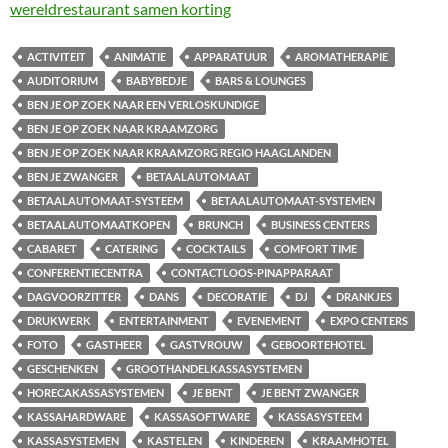
wereldrestaurant samen korting
ACTIVITEIT
ANIMATIE
APPARATUUR
AROMATHERAPIE
AUDITORIUM
BABYBEDJE
BARS & LOUNGES
BEN JE OP ZOEK NAAR EEN VERLOSKUNDIGE
BEN JE OP ZOEK NAAR KRAAMZORG
BEN JE OP ZOEK NAAR KRAAMZORG REGIO HAAGLANDEN
BEN JE ZWANGER
BETAALAUTOMAAT
BETAALAUTOMAAT-SYSTEEM
BETAALAUTOMAAT-SYSTEMEN
BETAALAUTOMAATKOPEN
BRUNCH
BUSINESS CENTERS
CABARET
CATERING
COCKTAILS
COMFORT TIME
CONFERENTIECENTRA
CONTACTLOOS-PINAPPARAAT
DAGVOORZITTER
DANS
DECORATIE
DJ
DRANKJES
DRUKWERK
ENTERTAINMENT
EVENEMENT
EXPO CENTERS
FOTO
GASTHEER
GASTVROUW
GEBOORTEHOTEL
GESCHENKEN
GROOTHANDELKASSASYSTEMEN
HORECAKASSASYSTEMEN
JE BENT
JE BENT ZWANGER
KASSAHARDWARE
KASSASOFTWARE
KASSASYSTEEM
KASSASYSTEMEN
KASTELEN
KINDEREN
KRAAMHOTEL