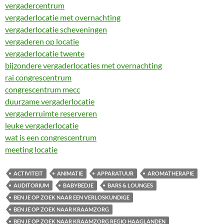
vergadercentrum
vergaderlocatie met overnachting
vergaderlocatie scheveningen
vergaderen op locatie
vergaderlocatie twente
bijzondere vergaderlocaties met overnachting
rai congrescentrum
congrescentrum mecc
duurzame vergaderlocatie
vergaderruimte reserveren
leuke vergaderlocatie
wat is een congrescentrum
meeting locatie
ACTIVITEIT
ANIMATIE
APPARATUUR
AROMATHERAPIE
AUDITORIUM
BABYBEDJE
BARS & LOUNGES
BEN JE OP ZOEK NAAR EEN VERLOSKUNDIGE
BEN JE OP ZOEK NAAR KRAAMZORG
BEN JE OP ZOEK NAAR KRAAMZORG REGIO HAAGLANDEN