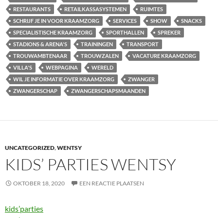
RESTAURANTS
RETAILKASSASYSTEMEN
RUIMTES
SCHRIJF JE IN VOOR KRAAMZORG
SERVICES
SHOW
SNACKS
SPECIALISTISCHE KRAAMZORG
SPORTHALLEN
SPREKER
STADIONS & ARENA'S
TRAININGEN
TRANSPORT
TROUWAMBTENAAR
TROUWZALEN
VACATURE KRAAMZORG
VILLA'S
WEBPAGINA
WERELD
WIL JE INFORMATIE OVER KRAAMZORG
ZWANGER
ZWANGERSCHAP
ZWANGERSCHAPSMAANDEN
UNCATEGORIZED
,
WENTSY
KIDS’ PARTIES WENTSY
OKTOBER 18, 2020
EEN REACTIE PLAATSEN
kids’parties