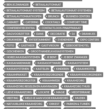
BEN JE ZWANGER
BETAALAUTOMAAT
BETAALAUTOMAAT-SYSTEEM
BETAALAUTOMAAT-SYSTEMEN
BETAALAUTOMAATKOPEN
BRUNCH
BUSINESS CENTERS
CABARET
CATERING
COCKTAILS
COMFORT TIME
CONFERENTIECENTRA
CONTACTLOOS-PINAPPARAAT
DAGVOORZITTER
DANS
DECORATIE
DJ
DRANKJES
DRUKWERK
ENTERTAINMENT
EVENEMENT
EXPO CENTERS
FOTO
GASTHEER
GASTVROUW
GEBOORTEHOTEL
GESCHENKEN
GROOTHANDELKASSASYSTEMEN
HORECAKASSASYSTEMEN
JE BENT
JE BENT ZWANGER
KASSAHARDWARE
KASSASOFTWARE
KASSASYSTEEM
KASSASYSTEMEN
KASTELEN
KINDEREN
KRAAMHOTEL
KRAAMPAKKET
KRAAMVERZORGENDE
KRAAMVERZORGENDEN
KRAAMVERZORGSTER
KRAAMWEEK
KRAAMZORG
KRAAMZORG REGELEN EN AANVRAGEN
KRAAMZORG THUIS
LIEVE KRAAMZORG
LOCATIE
MAGIE
MEDITERRANE
MEETING
MELD JE AAN VOOR KRAAMZORG
MUZIEK
NATUURLIJKE KRAAMZORG
ORKEST
PARKEN & TUINEN