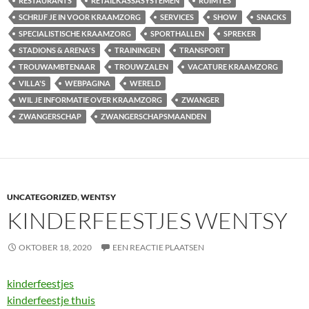
RESTAURANTS
RETAILKASSASYSTEMEN
RUIMTES
SCHRIJF JE IN VOOR KRAAMZORG
SERVICES
SHOW
SNACKS
SPECIALISTISCHE KRAAMZORG
SPORTHALLEN
SPREKER
STADIONS & ARENA'S
TRAININGEN
TRANSPORT
TROUWAMBTENAAR
TROUWZALEN
VACATURE KRAAMZORG
VILLA'S
WEBPAGINA
WERELD
WIL JE INFORMATIE OVER KRAAMZORG
ZWANGER
ZWANGERSCHAP
ZWANGERSCHAPSMAANDEN
UNCATEGORIZED
,
WENTSY
KINDERFEESTJES WENTSY
OKTOBER 18, 2020
EEN REACTIE PLAATSEN
kinderfeestjes
kinderfeestje thuis