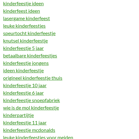
kinderfeestje ideen
kinderfeest ideen
lasergame kinderfeest
leuke kinderfeestjes
speurtocht kinderfeestje
knutsel kinderfeestje
kinderfeestje 5 jaar
betaalbare kinderfeestjes
kinderfeestje jongens
ideen kinderfeestje
origineel kinderfeestje thuis
kinderfeestje 10 jaar
kinderfeestje 6 jaar
kinderfeestje snoepfabriek
wie is de mol kinderfeestje
kinderpartijtje
kinderfeestje 11 jaar
kinderfeestje mcdonalds
leuke kinderfeestjes voor meiden