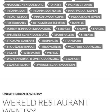
NATUURLIJKE KRAAMZORG
ORKEST
PARKEN & TUINEN
PINAPPARAAT
PINAPPARAATHUREN
PINAPPARAATKOPEN
PINAUTOMAAT
PINAUTOMAATKOPEN
POSKASSASYSTEMEN
RESTAURANTS
RETAILKASSASYSTEMEN
RUIMTES
SCHRIJF JE IN VOOR KRAAMZORG
SERVICES
SHOW
SNACKS
SPECIALISTISCHE KRAAMZORG
SPORTHALLEN
SPREKER
STADIONS & ARENA'S
TRAININGEN
TRANSPORT
TROUWAMBTENAAR
TROUWZALEN
VACATURE KRAAMZORG
VILLA'S
WEBPAGINA
WERELD
WIL JE INFORMATIE OVER KRAAMZORG
ZWANGER
ZWANGERSCHAP
ZWANGERSCHAPSMAANDEN
UNCATEGORIZED
,
WENTSY
WERELD RESTAURANT
WENTSY