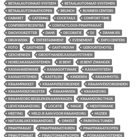
BETAALAUTOMAAT-SYSTEEM
BETAALAUTOMAAT-SYSTEMEN
BETAALAUTOMAATKOPEN
BRUNCH
BUSINESS CENTERS
CABARET
CATERING
COCKTAILS
COMFORT TIME
CONFERENTIECENTRA
CONTACTLOOS-PINAPPARAAT
DAGVOORZITTER
DANS
DECORATIE
DJ
DRANKJES
DRUKWERK
ENTERTAINMENT
EVENEMENT
EXPO CENTERS
FOTO
GASTHEER
GASTVROUW
GEBOORTEHOTEL
GESCHENKEN
GROOTHANDELKASSASYSTEMEN
HORECAKASSASYSTEMEN
JE BENT
JE BENT ZWANGER
KASSAHARDWARE
KASSASOFTWARE
KASSASYSTEEM
KASSASYSTEMEN
KASTELEN
KINDEREN
KRAAMHOTEL
KRAAMPAKKET
KRAAMVERZORGENDE
KRAAMVERZORGENDEN
KRAAMVERZORGSTER
KRAAMWEEK
KRAAMZORG
KRAAMZORG REGELEN EN AANVRAGEN
KRAAMZORG THUIS
LIEVE KRAAMZORG
LOCATIE
MAGIE
MEDITERRANE
MEETING
MELD JE AAN VOOR KRAAMZORG
MUZIEK
NATUURLIJKE KRAAMZORG
ORKEST
PARKEN & TUINEN
PINAPPARAAT
PINAPPARAATHUREN
PINAPPARAATKOPEN
PINAUTOMAAT
PINAUTOMAATKOPEN
POSKASSASYSTEMEN