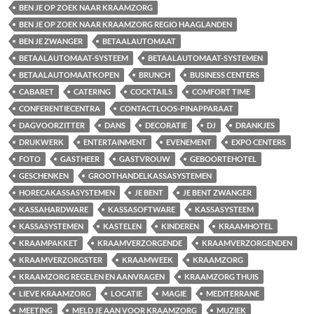
BEN JE OP ZOEK NAAR KRAAMZORG
BEN JE OP ZOEK NAAR KRAAMZORG REGIO HAAGLANDEN
BEN JE ZWANGER
BETAALAUTOMAAT
BETAALAUTOMAAT-SYSTEEM
BETAALAUTOMAAT-SYSTEMEN
BETAALAUTOMAATKOPEN
BRUNCH
BUSINESS CENTERS
CABARET
CATERING
COCKTAILS
COMFORT TIME
CONFERENTIECENTRA
CONTACTLOOS-PINAPPARAAT
DAGVOORZITTER
DANS
DECORATIE
DJ
DRANKJES
DRUKWERK
ENTERTAINMENT
EVENEMENT
EXPO CENTERS
FOTO
GASTHEER
GASTVROUW
GEBOORTEHOTEL
GESCHENKEN
GROOTHANDELKASSASYSTEMEN
HORECAKASSASYSTEMEN
JE BENT
JE BENT ZWANGER
KASSAHARDWARE
KASSASOFTWARE
KASSASYSTEEM
KASSASYSTEMEN
KASTELEN
KINDEREN
KRAAMHOTEL
KRAAMPAKKET
KRAAMVERZORGENDE
KRAAMVERZORGENDEN
KRAAMVERZORGSTER
KRAAMWEEK
KRAAMZORG
KRAAMZORG REGELEN EN AANVRAGEN
KRAAMZORG THUIS
LIEVE KRAAMZORG
LOCATIE
MAGIE
MEDITERRANE
MEETING
MELD JE AAN VOOR KRAAMZORG
MUZIEK