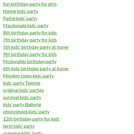
fun birthday party for girls
theme kids’ party
Pathé kids’ party
Macdonald kids’ party
8th birthday party for kids
7th birthday party for kids
5th kids’ birthday party at home
9th birthday party for kids
Mcdonalds birthday party
6th kids’ birthday party at home
Monkey town kids’ party
kids’ party Twente
original kids’ parties
survival kids’ party
kids’ party Ballorig
photoshoot kids’ party
12th birthday party for kids
farm kids’ party
organise kids’ party