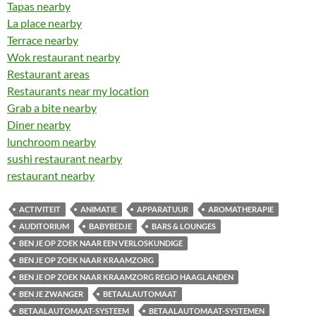
Tapas nearby
La place nearby
Terrace nearby
Wok restaurant nearby
Restaurant areas
Restaurants near my location
Grab a bite nearby
Diner nearby
lunchroom nearby
sushi restaurant nearby
restaurant nearby
ACTIVITEIT
ANIMATIE
APPARATUUR
AROMATHERAPIE
AUDITORIUM
BABYBEDJE
BARS & LOUNGES
BEN JE OP ZOEK NAAR EEN VERLOSKUNDIGE
BEN JE OP ZOEK NAAR KRAAMZORG
BEN JE OP ZOEK NAAR KRAAMZORG REGIO HAAGLANDEN
BEN JE ZWANGER
BETAALAUTOMAAT
BETAALAUTOMAAT-SYSTEEM
BETAALAUTOMAAT-SYSTEMEN