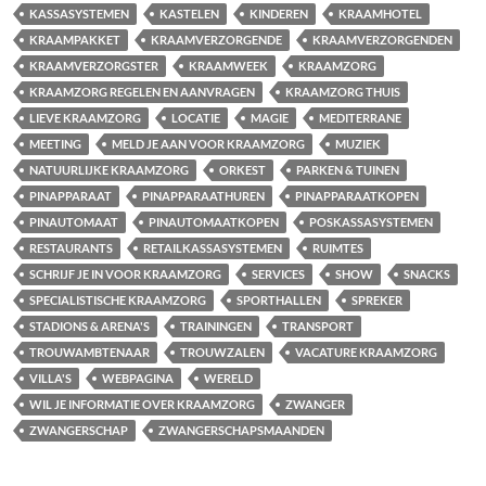
KASSASYSTEMEN
KASTELEN
KINDEREN
KRAAMHOTEL
KRAAMPAKKET
KRAAMVERZORGENDE
KRAAMVERZORGENDEN
KRAAMVERZORGSTER
KRAAMWEEK
KRAAMZORG
KRAAMZORG REGELEN EN AANVRAGEN
KRAAMZORG THUIS
LIEVE KRAAMZORG
LOCATIE
MAGIE
MEDITERRANE
MEETING
MELD JE AAN VOOR KRAAMZORG
MUZIEK
NATUURLIJKE KRAAMZORG
ORKEST
PARKEN & TUINEN
PINAPPARAAT
PINAPPARAATHUREN
PINAPPARAATKOPEN
PINAUTOMAAT
PINAUTOMAATKOPEN
POSKASSASYSTEMEN
RESTAURANTS
RETAILKASSASYSTEMEN
RUIMTES
SCHRIJF JE IN VOOR KRAAMZORG
SERVICES
SHOW
SNACKS
SPECIALISTISCHE KRAAMZORG
SPORTHALLEN
SPREKER
STADIONS & ARENA'S
TRAININGEN
TRANSPORT
TROUWAMBTENAAR
TROUWZALEN
VACATURE KRAAMZORG
VILLA'S
WEBPAGINA
WERELD
WIL JE INFORMATIE OVER KRAAMZORG
ZWANGER
ZWANGERSCHAP
ZWANGERSCHAPSMAANDEN