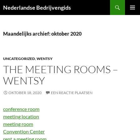
Ga
Zoeken
Nederlandse Bedrijvengids
naar
PRIMAI
de
MENU
inhoud
Maandelijks archief: oktober 2020
UNCATEGORIZED
,
WENTSY
THE MEETING ROOMS –
WENTSY
OKTOBER 18, 2020
EEN REACTIE PLAATSEN
conference room
meeting location
meeting room
Convention Center
rent a meeting room