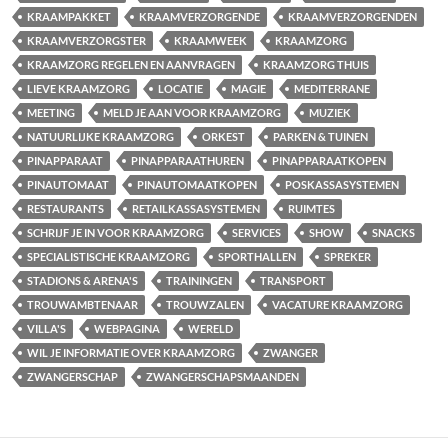
KRAAMPAKKET
KRAAMVERZORGENDE
KRAAMVERZORGENDEN
KRAAMVERZORGSTER
KRAAMWEEK
KRAAMZORG
KRAAMZORG REGELEN EN AANVRAGEN
KRAAMZORG THUIS
LIEVE KRAAMZORG
LOCATIE
MAGIE
MEDITERRANE
MEETING
MELD JE AAN VOOR KRAAMZORG
MUZIEK
NATUURLIJKE KRAAMZORG
ORKEST
PARKEN & TUINEN
PINAPPARAAT
PINAPPARAATHUREN
PINAPPARAATKOPEN
PINAUTOMAAT
PINAUTOMAATKOPEN
POSKASSASYSTEMEN
RESTAURANTS
RETAILKASSASYSTEMEN
RUIMTES
SCHRIJF JE IN VOOR KRAAMZORG
SERVICES
SHOW
SNACKS
SPECIALISTISCHE KRAAMZORG
SPORTHALLEN
SPREKER
STADIONS & ARENA'S
TRAININGEN
TRANSPORT
TROUWAMBTENAAR
TROUWZALEN
VACATURE KRAAMZORG
VILLA'S
WEBPAGINA
WERELD
WIL JE INFORMATIE OVER KRAAMZORG
ZWANGER
ZWANGERSCHAP
ZWANGERSCHAPSMAANDEN