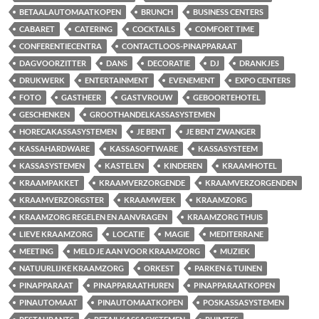
BETAALAUTOMAATKOPEN
BRUNCH
BUSINESS CENTERS
CABARET
CATERING
COCKTAILS
COMFORT TIME
CONFERENTIECENTRA
CONTACTLOOS-PINAPPARAAT
DAGVOORZITTER
DANS
DECORATIE
DJ
DRANKJES
DRUKWERK
ENTERTAINMENT
EVENEMENT
EXPO CENTERS
FOTO
GASTHEER
GASTVROUW
GEBOORTEHOTEL
GESCHENKEN
GROOTHANDELKASSASYSTEMEN
HORECAKASSASYSTEMEN
JE BENT
JE BENT ZWANGER
KASSAHARDWARE
KASSASOFTWARE
KASSASYSTEEM
KASSASYSTEMEN
KASTELEN
KINDEREN
KRAAMHOTEL
KRAAMPAKKET
KRAAMVERZORGENDE
KRAAMVERZORGENDEN
KRAAMVERZORGSTER
KRAAMWEEK
KRAAMZORG
KRAAMZORG REGELEN EN AANVRAGEN
KRAAMZORG THUIS
LIEVE KRAAMZORG
LOCATIE
MAGIE
MEDITERRANE
MEETING
MELD JE AAN VOOR KRAAMZORG
MUZIEK
NATUURLIJKE KRAAMZORG
ORKEST
PARKEN & TUINEN
PINAPPARAAT
PINAPPARAATHUREN
PINAPPARAATKOPEN
PINAUTOMAAT
PINAUTOMAATKOPEN
POSKASSASYSTEMEN