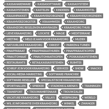
KASSAHARDWARE
KASSASOFTWARE
KASSASYSTEEM
KASSASYSTEMEN
KASTELEN
KINDEREN
KRAAMHOTEL
KRAAMPAKKET
KRAAMVERZORGENDE
KRAAMVERZORGENDEN
KRAAMVERZORGSTER
KRAAMWEEK
KRAAMZORG
KRAAMZORG REGELEN EN AANVRAGEN
KRAAMZORG THUIS
LIEVE KRAAMZORG
LOCATIE
MAGIE
MEDITERRANE
MEETING
MELD JE AAN VOOR KRAAMZORG
MUZIEK
NATUURLIJKE KRAAMZORG
ORKEST
PARKEN & TUINEN
PINAPPARAAT
PINAPPARAATHUREN
PINAPPARAATKOPEN
PINAUTOMAAT
PINAUTOMAATKOPEN
POSKASSASYSTEMEN
RESTAURANTS
RETAILKASSASYSTEMEN
RUIMTES
SCHRIJF JE IN VOOR KRAAMZORG
SERVICES
SHOW
SNACKS
SOCIAL-MEDIA-MARKETING
SOFTWARE-FRANCHISE
SOFTWARE-RESELLER
SPECIALISTISCHE KRAAMZORG
SPORTHALLEN
SPREKER
STADIONS & ARENA'S
TRAININGEN
TRANSPORT
TROUWAMBTENAAR
TROUWZALEN
VACATURE KRAAMZORG
VILLA'S
WEBPAGINA
WERELD
WIL JE INFORMATIE OVER KRAAMZORG
WINKEL
ZWANGER