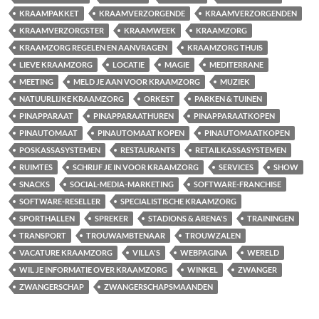
KRAAMPAKKET
KRAAMVERZORGENDE
KRAAMVERZORGENDEN
KRAAMVERZORGSTER
KRAAMWEEK
KRAAMZORG
KRAAMZORG REGELEN EN AANVRAGEN
KRAAMZORG THUIS
LIEVE KRAAMZORG
LOCATIE
MAGIE
MEDITERRANE
MEETING
MELD JE AAN VOOR KRAAMZORG
MUZIEK
NATUURLIJKE KRAAMZORG
ORKEST
PARKEN & TUINEN
PINAPPARAAT
PINAPPARAATHUREN
PINAPPARAATKOPEN
PINAUTOMAAT
PINAUTOMAAT KOPEN
PINAUTOMAATKOPEN
POSKASSASYSTEMEN
RESTAURANTS
RETAILKASSASYSTEMEN
RUIMTES
SCHRIJF JE IN VOOR KRAAMZORG
SERVICES
SHOW
SNACKS
SOCIAL-MEDIA-MARKETING
SOFTWARE-FRANCHISE
SOFTWARE-RESELLER
SPECIALISTISCHE KRAAMZORG
SPORTHALLEN
SPREKER
STADIONS & ARENA'S
TRAININGEN
TRANSPORT
TROUWAMBTENAAR
TROUWZALEN
VACATURE KRAAMZORG
VILLA'S
WEBPAGINA
WERELD
WIL JE INFORMATIE OVER KRAAMZORG
WINKEL
ZWANGER
ZWANGERSCHAP
ZWANGERSCHAPSMAANDEN