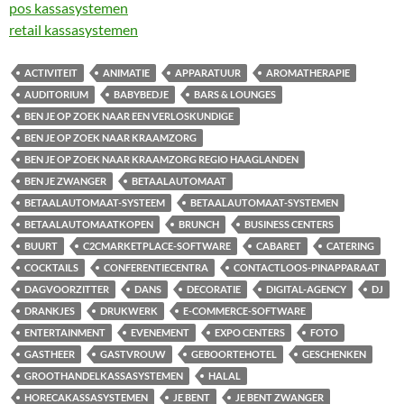
pos kassasystemen
retail kassasystemen
ACTIVITEIT
ANIMATIE
APPARATUUR
AROMATHERAPIE
AUDITORIUM
BABYBEDJE
BARS & LOUNGES
BEN JE OP ZOEK NAAR EEN VERLOSKUNDIGE
BEN JE OP ZOEK NAAR KRAAMZORG
BEN JE OP ZOEK NAAR KRAAMZORG REGIO HAAGLANDEN
BEN JE ZWANGER
BETAALAUTOMAAT
BETAALAUTOMAAT-SYSTEEM
BETAALAUTOMAAT-SYSTEMEN
BETAALAUTOMAATKOPEN
BRUNCH
BUSINESS CENTERS
BUURT
C2CMARKETPLACE-SOFTWARE
CABARET
CATERING
COCKTAILS
CONFERENTIECENTRA
CONTACTLOOS-PINAPPARAAT
DAGVOORZITTER
DANS
DECORATIE
DIGITAL-AGENCY
DJ
DRANKJES
DRUKWERK
E-COMMERCE-SOFTWARE
ENTERTAINMENT
EVENEMENT
EXPO CENTERS
FOTO
GASTHEER
GASTVROUW
GEBOORTEHOTEL
GESCHENKEN
GROOTHANDELKASSASYSTEMEN
HALAL
HORECAKASSASYSTEMEN
JE BENT
JE BENT ZWANGER