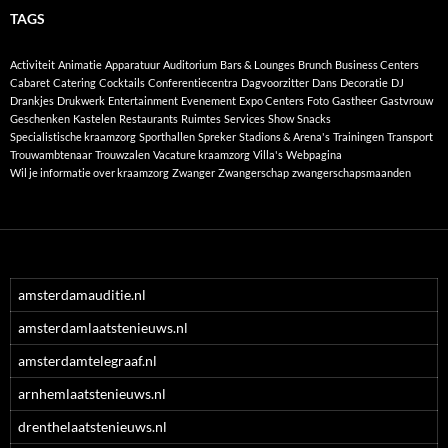
TAGS
Activiteit
Animatie
Apparatuur
Auditorium
Bars & Lounges
Brunch
Business Centers
Cabaret
Catering
Cocktails
Conferentiecentra
Dagvoorzitter
Dans
Decoratie
DJ
Drankjes
Drukwerk
Entertainment
Evenement
Expo Centers
Foto
Gastheer
Gastvrouw
Geschenken
Kastelen
Restaurants
Ruimtes
Services
Show
Snacks
Specialistische kraamzorg
Sporthallen
Spreker
Stadions & Arena's
Trainingen
Transport
Trouwambtenaar
Trouwzalen
Vacature kraamzorg
Villa's
Webpagina
Wil je informatie over kraamzorg
Zwanger
Zwangerschap
zwangerschapsmaanden
amsterdamauditie.nl
amsterdamlaatstenieuws.nl
amsterdamtelegraaf.nl
arnhemlaatstenieuws.nl
drenthelaatstenieuws.nl