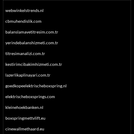
webwinkelstrends.nl
cbmuhendislik.com
balanslamavetitresim.com.tr
yerindebalanshizmeti.com.tr
titresimanalizi.com.tr
kestirimcibakimhizmeti.com.tr
lazerlikaplinayari.com.tr
goedkopeelektrischeboxspring.nl
elektrischeboxsprings.com
kleinehoekbanken.nl
boxspringmettvlift.eu
cinewallmethaard.eu