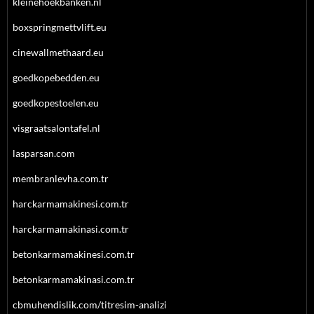
kleinehoekbanken.nl
boxspringmettvlift.eu
cinewallmethaard.eu
goedkopebedden.eu
goedkopestoelen.eu
visgraatsalontafel.nl
lasparsan.com
membranlevha.com.tr
harckarmamakinesi.com.tr
harckarmamakinasi.com.tr
betonkarmamakinesi.com.tr
betonkarmamakinasi.com.tr
cbmuhendislik.com/titresim-analizi