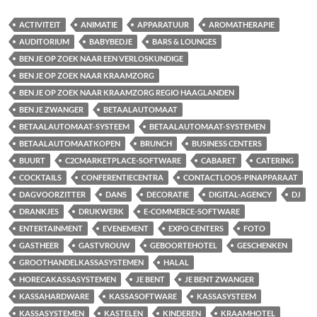
ACTIVITEIT
ANIMATIE
APPARATUUR
AROMATHERAPIE
AUDITORIUM
BABYBEDJE
BARS & LOUNGES
BEN JE OP ZOEK NAAR EEN VERLOSKUNDIGE
BEN JE OP ZOEK NAAR KRAAMZORG
BEN JE OP ZOEK NAAR KRAAMZORG REGIO HAAGLANDEN
BEN JE ZWANGER
BETAALAUTOMAAT
BETAALAUTOMAAT-SYSTEEM
BETAALAUTOMAAT-SYSTEMEN
BETAALAUTOMAATKOPEN
BRUNCH
BUSINESS CENTERS
BUURT
C2CMARKETPLACE-SOFTWARE
CABARET
CATERING
COCKTAILS
CONFERENTIECENTRA
CONTACTLOOS-PINAPPARAAT
DAGVOORZITTER
DANS
DECORATIE
DIGITAL-AGENCY
DJ
DRANKJES
DRUKWERK
E-COMMERCE-SOFTWARE
ENTERTAINMENT
EVENEMENT
EXPO CENTERS
FOTO
GASTHEER
GASTVROUW
GEBOORTEHOTEL
GESCHENKEN
GROOTHANDELKASSASYSTEMEN
HALAL
HORECAKASSASYSTEMEN
JE BENT
JE BENT ZWANGER
KASSAHARDWARE
KASSASOFTWARE
KASSASYSTEEM
KASSASYSTEMEN
KASTELEN
KINDEREN
KRAAMHOTEL