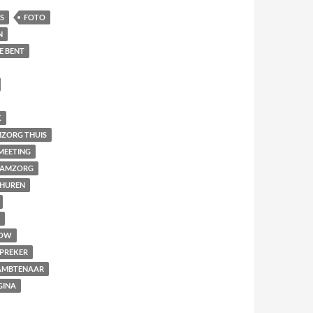
S
FOTO
N
E BENT
K
ZORG THUIS
MEETING
AAMZORG
THUREN
OW
PREKER
MBTENAAR
GINA