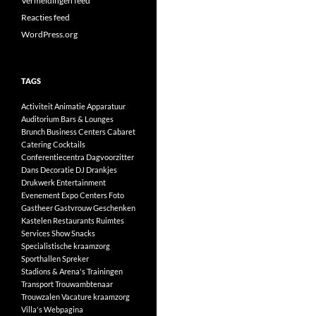
Vermeldingen feed
Reacties feed
WordPress.org
TAGS
Activiteit
Animatie
Apparatuur
Auditorium
Bars & Lounges
Brunch
Business Centers
Cabaret
Catering
Cocktails
Conferentiecentra
Dagvoorzitter
Dans
Decoratie
DJ
Drankjes
Drukwerk
Entertainment
Evenement
Expo Centers
Foto
Gastheer
Gastvrouw
Geschenken
Kastelen
Restaurants
Ruimtes
Services
Show
Snacks
Specialistische kraamzorg
Sporthallen
Spreker
Stadions & Arena's
Trainingen
Transport
Trouwambtenaar
Trouwzalen
Vacature kraamzorg
Villa's
Webpagina