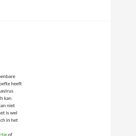
openbare
oefte heeft
navirus
ch kan
an niet
et is wel
ch in het
ctie
of