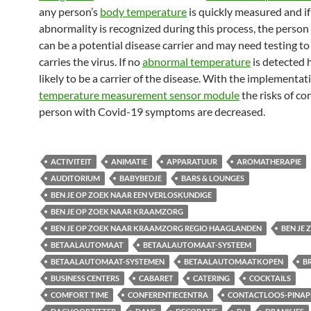
any person’s
body temperature
is quickly measured and if
abnormality is recognized during this process, the person
can be a potential disease carrier and may need testing to 
carries the virus. If no
abnormal temperature
is detected h
likely to be a carrier of the disease. With the implementati
temperature measurement sensor module
the risks of co
person with Covid-19 symptoms are decreased.
ACTIVITEIT
ANIMATIE
APPARATUUR
AROMATHERAPIE
AUDITORIUM
BABYBEDJE
BARS & LOUNGES
BEN JE OP ZOEK NAAR EEN VERLOSKUNDIGE
BEN JE OP ZOEK NAAR KRAAMZORG
BEN JE OP ZOEK NAAR KRAAMZORG REGIO HAAGLANDEN
BEN JE
BETAALAUTOMAAT
BETAALAUTOMAAT-SYSTEEM
BETAALAUTOMAAT-SYSTEMEN
BETAALAUTOMAATKOPEN
B
BUSINESS CENTERS
CABARET
CATERING
COCKTAILS
COMFORT TIME
CONFERENTIECENTRA
CONTACTLOOS-PINAP