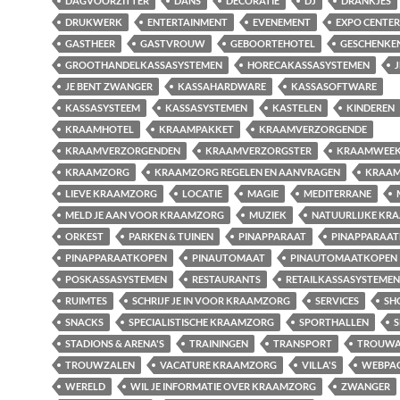
DAGVOORZITTER
DANS
DECORATIE
DJ
DRANKJES
DRUKWERK
ENTERTAINMENT
EVENEMENT
EXPO CENTER
GASTHEER
GASTVROUW
GEBOORTEHOTEL
GESCHENKE
GROOTHANDELKASSASYSTEMEN
HORECAKASSASYSTEMEN
J
JE BENT ZWANGER
KASSAHARDWARE
KASSASOFTWARE
KASSASYSTEEM
KASSASYSTEMEN
KASTELEN
KINDEREN
KRAAMHOTEL
KRAAMPAKKET
KRAAMVERZORGENDE
KRAAMVERZORGENDEN
KRAAMVERZORGSTER
KRAAMWEE
KRAAMZORG
KRAAMZORG REGELEN EN AANVRAGEN
KRAAM
LIEVE KRAAMZORG
LOCATIE
MAGIE
MEDITERRANE
MELD JE AAN VOOR KRAAMZORG
MUZIEK
NATUURLIJKE KR
ORKEST
PARKEN & TUINEN
PINAPPARAAT
PINAPPARAA
PINAPPARAATKOPEN
PINAUTOMAAT
PINAUTOMAATKOPEN
POSKASSASYSTEMEN
RESTAURANTS
RETAILKASSASYSTEMEN
RUIMTES
SCHRIJF JE IN VOOR KRAAMZORG
SERVICES
SH
SNACKS
SPECIALISTISCHE KRAAMZORG
SPORTHALLEN
S
STADIONS & ARENA'S
TRAININGEN
TRANSPORT
TROUWA
TROUWZALEN
VACATURE KRAAMZORG
VILLA'S
WEBPA
WERELD
WIL JE INFORMATIE OVER KRAAMZORG
ZWANGER