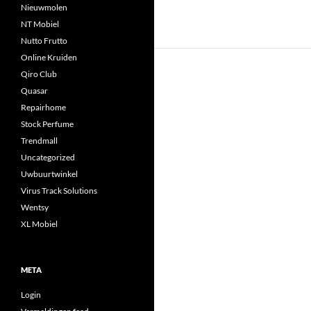
Nieuwmolen
NT Mobiel
Nutto Frutto
Online Kruiden
Qiro Club
Quasar
Repairhome
Stock Perfume
Trendmall
Uncategorized
Uwbuurtwinkel
Virus Track Solutions
Wentsy
XL Mobiel
META
Login