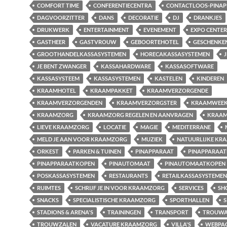
COMFORT TIME
CONFERENTIECENTRA
CONTACTLOOS-PINAP
DAGVOORZITTER
DANS
DECORATIE
DJ
DRANKJES
DRUKWERK
ENTERTAINMENT
EVENEMENT
EXPO CENTER
GASTHEER
GASTVROUW
GEBOORTEHOTEL
GESCHENKE
GROOTHANDELKASSASYSTEMEN
HORECAKASSASYSTEMEN
J
JE BENT ZWANGER
KASSAHARDWARE
KASSASOFTWARE
KASSASYSTEEM
KASSASYSTEMEN
KASTELEN
KINDEREN
KRAAMHOTEL
KRAAMPAKKET
KRAAMVERZORGENDE
KRAAMVERZORGENDEN
KRAAMVERZORGSTER
KRAAMWEE
KRAAMZORG
KRAAMZORG REGELEN EN AANVRAGEN
KRAAM
LIEVE KRAAMZORG
LOCATIE
MAGIE
MEDITERRANE
MELD JE AAN VOOR KRAAMZORG
MUZIEK
NATUURLIJKE KR
ORKEST
PARKEN & TUINEN
PINAPPARAAT
PINAPPARAA
PINAPPARAATKOPEN
PINAUTOMAAT
PINAUTOMAATKOPEN
POSKASSASYSTEMEN
RESTAURANTS
RETAILKASSASYSTEMEN
RUIMTES
SCHRIJF JE IN VOOR KRAAMZORG
SERVICES
SH
SNACKS
SPECIALISTISCHE KRAAMZORG
SPORTHALLEN
S
STADIONS & ARENA'S
TRAININGEN
TRANSPORT
TROUWA
TROUWZALEN
VACATURE KRAAMZORG
VILLA'S
WEBPA