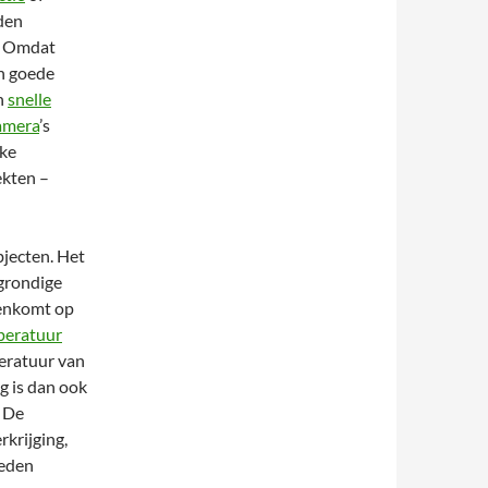
den
s. Omdat
en goede
n
snelle
amera
’s
ke
ekten –
jecten. Het
grondige
genkomt op
peratuur
peratuur van
g is dan ook
. De
rkrijging,
heden