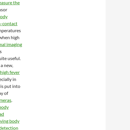
easure the
nsor
ody
-contact
emperatures
 when high
mal imaging
s
uite useful.
 a new,
 high fever
cially in
is put into
ay of
ameras
.
body
ad
iving body
detection