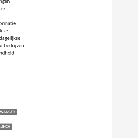
ingen
are
formatie
deze
dagelijkse
or bedrijven
ondheid
 ZWANGER
RUNCH