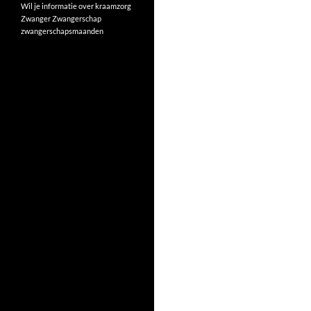
Wil je informatie over kraamzorg
Zwanger
Zwangerschap
zwangerschapsmaanden