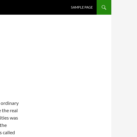
SAMPLE PAGE
n ordinary
the real
ities was
 the
s called