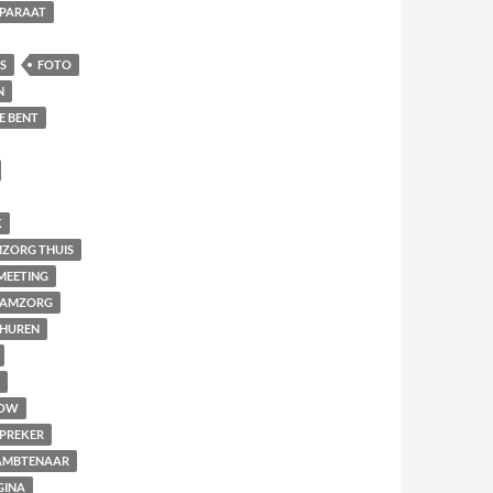
PARAAT
S
FOTO
N
E BENT
K
ZORG THUIS
MEETING
AAMZORG
THUREN
OW
PREKER
MBTENAAR
GINA