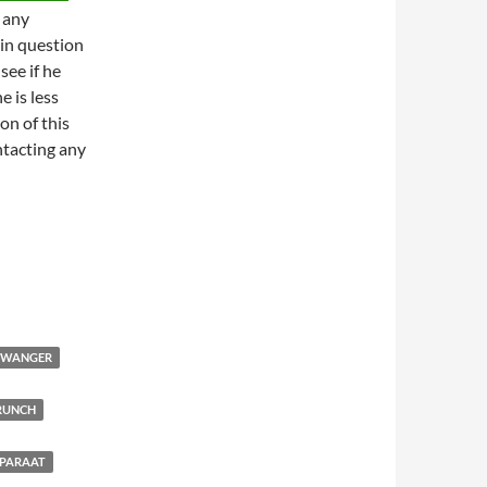
 any
 in question
see if he
e is less
on of this
ntacting any
 ZWANGER
RUNCH
PARAAT