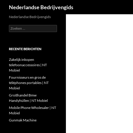
Zoeken
Nederlandse Bedrijvengids
Ga
Nederlandse Bedrijvengids
naar
Zoeken
de
naar:
inhoud
RECENTE BERICHTEN
Zakelijk inkopen
telefoonaccessoires | NT
Mobiel
Fournisseurs en gros de
téléphones portables | NT
Mobiel
Großhandel Bmw
Handyhüllen | NT Mobiel
Mobile Phone Wholesaler | NT
Mobiel
Gunmak Machine