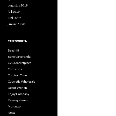
augustus 2019
juli 2019
juni 2019
januari 1970
CATEGORIEËN
Beachfit
Benelux veranda
C2C Marketplace
Cermepos
Comfort Time
Cosmetic Wholesale
Decor Wonen
Enjoy Company
Kassasystemen
Munazzo
News