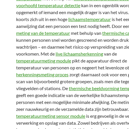
voorhoofd temperatuur detectie
kan in een ogenblik wor
opgemerkt of iemand een mogelijk drager is van het viru
koorts zich uit in een hoge
lichaamstemperatuur
is het e
aanwijzing dat een persoon een test nodig heeft. Door ee
meting van de temperatuur
met behulp van
thermische c
kunnen personen snel worden gescreend en worden druk
wachtrijen – en daarmee het risico op verspreiding van zi
voorkomen. Met de
live lichaamsherkenning
van de
temperatuurmeting module
pikt de apparatuur direct de
temperatuur van personen op en negeert het levenloze ob
herkenningsmeting proces
zorgt daarnaast ook voor een 
scan van bijvoorbeeld grotere groepen, zoals men die te
vliegvelden of stations. De
thermische beeldvorming tem
geeft een goede indicatie van de werkelijke lichaamstem
personen met een mogelijke minimale afwijking. De metin
zeer nauwkeurig en de verzamelde data zijn betrouwbaar
temperatuurmeting sensor module
is erg gevoelig in de ve
verwerking en opslag van data. Zowel bedrijven als over