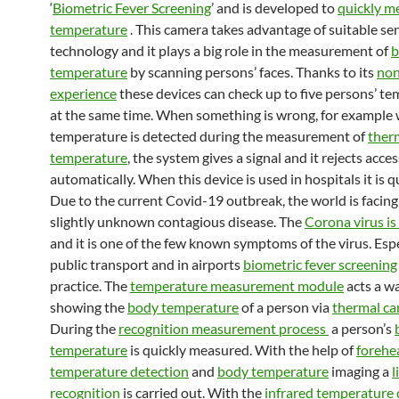
‘
Biometric Fever Screening
’ and is developed to
quickly m
temperature
. This camera takes advantage of suitable se
technology and it plays a big role in the measurement of
b
temperature
by scanning persons’ faces. Thanks to its
non
experience
these devices can check up to five persons’ t
at the same time. When something is wrong, for example
temperature is detected during the measurement of
ther
temperature
, the system gives a signal and it rejects acces
automatically. When this device is used in hospitals it is q
Due to the current Covid-19 outbreak, the world is facing
slightly unknown contagious disease. The
Corona virus is
and it is one of the few known symptoms of the virus. Espe
public transport and in airports
biometric fever screening
practice. The
temperature measurement module
acts a w
showing the
body temperature
of a person via
thermal c
During the
recognition measurement process
a person’s
temperature
is quickly measured. With the help of
forehe
temperature detection
and
body temperature
imaging a
l
recognition
is carried out. With the
infrared temperature 