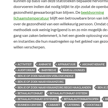
kunnen op basis van deze statistieken bepaalde hervorm
doorvoeren indien dat nodig blijkt te zijn zodat de openb
gezondheid gewaarborgd kan blijven. De
beeldvorming
lichaamstemperatuur
blijft een betrouwbare bron van in
over de gezondheid van een willekeurig persoon. Omdat 
methodiek ook weinig ingrijpend is en zo min mogelijk de 
gang van zaken belemmert, is het een goede oplossing vo
en instanties die hun maatregelen op het gebied van gez
willen verscherpen.
ACTIVITEIT
ANIMATIE
APPARATUUR
AROMATHERAPIE
AUDITORIUM
BABYBEDJE
BARS & LOUNGES
BEN JE OP ZOEK NAAR EEN VERLOSKUNDIGE
BEN JE OP ZOEK NAAR KRAAMZORG
BEN JE OP ZOEK NAAR KRAAMZORG REGIO HAAGLANDEN
BEN JE
BETAALAUTOMAAT
BETAALAUTOMAAT-SYSTEEM
BETAALAUTOMAAT-SYSTEMEN
BETAALAUTOMAATKOPEN
B
BUSINESS CENTERS
CABARET
CATERING
COCKTAILS