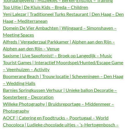
Toonaangevend | Muziekles – Berkel-Enschot – Training
Top Uitje | De Kluis Kids – Breda – Children
Yeni Lalezar | Traditioneel Turks Restaurant | Den Haag – Den
Haag – Mediterranean
Domein De Vier Ambachten | Wijngaard – Simonshaven –
Meeting Spaces
Alfreds | Vergaderzaal Parkkamer | Alphen aan den Rijn –
Alphen aan den Rijn – Venue
Saxisme | Live Saxofonist! – Broek op Langedijk – Music
Tourist Games | Interactief Moordspel/Hunted/Escape Game
– Veenhuizen – Activity
Boomerang Beach | Trouw locatie | Scheveningen – Den Haag
– Wedding Halls
Barnies Springkussen Verhuur | Unieke ballon Decoratie –
Soesterberg – Decoration
Willeke Photography | Bruidsreportage – Middenmeer –
Photography
AOCF | Catering en Foodtrucks – Poortugaal – World
Chocoloca | Ludieke chocolade uitjes – ‘s-Hertogenbosch –