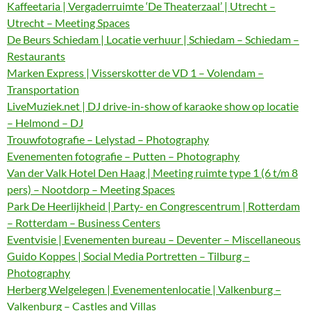
Kaffeetaria | Vergaderruimte ‘De Theaterzaal’ | Utrecht –
Utrecht – Meeting Spaces
De Beurs Schiedam | Locatie verhuur | Schiedam – Schiedam –
Restaurants
Marken Express | Visserskotter de VD 1 – Volendam –
Transportation
LiveMuziek.net | DJ drive-in-show of karaoke show op locatie
– Helmond – DJ
Trouwfotografie – Lelystad – Photography
Evenementen fotografie – Putten – Photography
Van der Valk Hotel Den Haag | Meeting ruimte type 1 (6 t/m 8
pers) – Nootdorp – Meeting Spaces
Park De Heerlijkheid | Party- en Congrescentrum | Rotterdam
– Rotterdam – Business Centers
Eventvisie | Evenementen bureau – Deventer – Miscellaneous
Guido Koppes | Social Media Portretten – Tilburg –
Photography
Herberg Welgelegen | Evenementenlocatie | Valkenburg –
Valkenburg – Castles and Villas