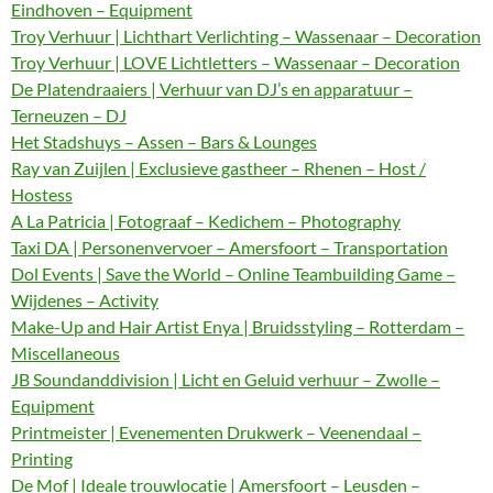
Eindhoven – Equipment
Troy Verhuur | Lichthart Verlichting – Wassenaar – Decoration
Troy Verhuur | LOVE Lichtletters – Wassenaar – Decoration
De Platendraaiers | Verhuur van DJ’s en apparatuur –
Terneuzen – DJ
Het Stadshuys – Assen – Bars & Lounges
Ray van Zuijlen | Exclusieve gastheer – Rhenen – Host /
Hostess
A La Patricia | Fotograaf – Kedichem – Photography
Taxi DA | Personenvervoer – Amersfoort – Transportation
Dol Events | Save the World – Online Teambuilding Game –
Wijdenes – Activity
Make-Up and Hair Artist Enya | Bruidsstyling – Rotterdam –
Miscellaneous
JB Soundanddivision | Licht en Geluid verhuur – Zwolle –
Equipment
Printmeister | Evenementen Drukwerk – Veenendaal –
Printing
De Mof | Ideale trouwlocatie | Amersfoort – Leusden –