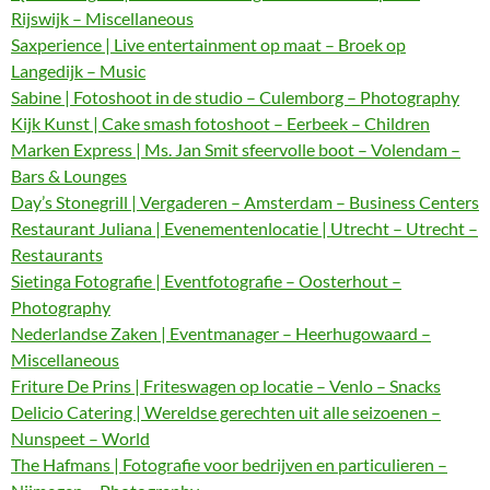
Rijswijk – Miscellaneous
Saxperience | Live entertainment op maat – Broek op
Langedijk – Music
Sabine | Fotoshoot in de studio – Culemborg – Photography
Kijk Kunst | Cake smash fotoshoot – Eerbeek – Children
Marken Express | Ms. Jan Smit sfeervolle boot – Volendam –
Bars & Lounges
Day’s Stonegrill | Vergaderen – Amsterdam – Business Centers
Restaurant Juliana | Evenementenlocatie | Utrecht – Utrecht –
Restaurants
Sietinga Fotografie | Eventfotografie – Oosterhout –
Photography
Nederlandse Zaken | Eventmanager – Heerhugowaard –
Miscellaneous
Friture De Prins | Friteswagen op locatie – Venlo – Snacks
Delicio Catering | Wereldse gerechten uit alle seizoenen –
Nunspeet – World
The Hafmans | Fotografie voor bedrijven en particulieren –