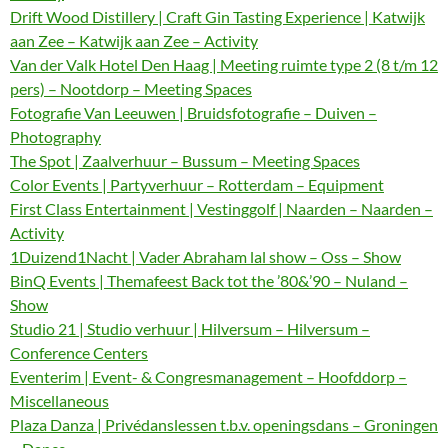
Drift Wood Distillery | Craft Gin Tasting Experience | Katwijk
aan Zee – Katwijk aan Zee – Activity
Van der Valk Hotel Den Haag | Meeting ruimte type 2 (8 t/m 12
pers) – Nootdorp – Meeting Spaces
Fotografie Van Leeuwen | Bruidsfotografie – Duiven –
Photography
The Spot | Zaalverhuur – Bussum – Meeting Spaces
Color Events | Partyverhuur – Rotterdam – Equipment
First Class Entertainment | Vestinggolf | Naarden – Naarden –
Activity
1Duizend1Nacht | Vader Abraham lal show – Oss – Show
BinQ Events | Themafeest Back tot the ’80&’90 – Nuland –
Show
Studio 21 | Studio verhuur | Hilversum – Hilversum –
Conference Centers
Eventerim | Event- & Congresmanagement – Hoofddorp –
Miscellaneous
Plaza Danza | Privédanslessen t.b.v. openingsdans – Groningen