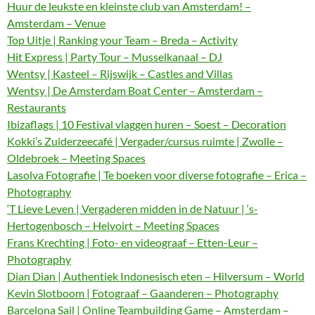
Huur de leukste en kleinste club van Amsterdam! –
Amsterdam – Venue
Top Uitje | Ranking your Team – Breda – Activity
Hit Express | Party Tour – Musselkanaal – DJ
Wentsy | Kasteel – Rijswijk – Castles and Villas
Wentsy | De Amsterdam Boat Center – Amsterdam –
Restaurants
Ibizaflags | 10 Festival vlaggen huren – Soest – Decoration
Kokki’s Zuiderzeecafé | Vergader/cursus ruimte | Zwolle –
Oldebroek – Meeting Spaces
Lasolva Fotografie | Te boeken voor diverse fotografie – Erica –
Photography
‘T Lieve Leven | Vergaderen midden in de Natuur | ‘s-
Hertogenbosch – Helvoirt – Meeting Spaces
Frans Krechting | Foto- en videograaf – Etten-Leur –
Photography
Dian Dian | Authentiek Indonesisch eten – Hilversum – World
Kevin Slotboom | Fotograaf – Gaanderen – Photography
Barcelona Sail | Online Teambuilding Game – Amsterdam –