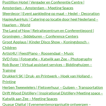
Postillion Hotel | Vergader en Conferentie Centre |
Amsterdam – Amsterdam – Meeting Spaces
Sfeerdecor | Event aankleding op maat – Hedel – Decoration
HapjesAanHuis | Catering op locatie door heel Nederland –
Haarlem – World
The Land of Now | Retraitecentrum en Conferentieoord |
Groningen – Siddeburen – Conference Centers
Groot Applaus | Kinder Disco Show – Koningsbosch –
Children
Artist4U | FeestPiano – Roosendaal – Music
SVD Foto | Fotografie – Katwijk aan Zee – Photography
Rob Buser | Virtual assistant services – Biddinghuizen –
Training
Drukkerij SK | Druk- en Printwerk – Hoek van Holland –
Printing
Herben Tweewielers | Fietsverhuur – Gulpen – Transportation
Drift Wood Distillery | Inspirational Distillery Meeting space –
Katwijk aan Zee – Meeting Spaces
Quasar Digital | Evenementenorganisatie ontwerpen –