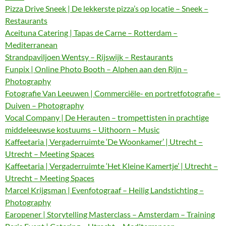
Pizza Drive Sneek | De lekkerste pizza’s op locatie – Sneek –
Restaurants
Aceituna Catering | Tapas de Carne – Rotterdam –
Mediterranean
Strandpaviljoen Wentsy – Rijswijk – Restaurants
Funpix | Online Photo Booth – Alphen aan den Rijn –
Photography
Fotografie Van Leeuwen | Commerciële- en portretfotografie –
Duiven – Photography
Vocal Company | De Herauten – trompettisten in prachtige
middeleeuwse kostuums – Uithoorn – Music
Kaffeetaria | Vergaderruimte ‘De Woonkamer’ | Utrecht –
Utrecht – Meeting Spaces
Kaffeetaria | Vergaderruimte ‘Het Kleine Kamertje’ | Utrecht –
Utrecht – Meeting Spaces
Marcel Krijgsman | Evenfotograaf – Heilig Landstichting –
Photography
Earopener | Storytelling Masterclass – Amsterdam – Training