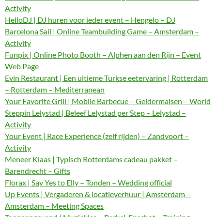
Activity
HelloDJ | DJ huren voor ieder event – Hengelo – DJ
Barcelona Sail | Online Teambuilding Game – Amsterdam –
Activity
Funpix | Online Photo Booth – Alphen aan den Rijn – Event
Web Page
Evin Restaurant | Een ultieme Turkse eetervaring | Rotterdam
– Rotterdam – Mediterranean
Your Favorite Grill | Mobile Barbecue – Geldermalsen – World
Steppin Lelystad | Beleef Lelystad per Step – Lelystad –
Activity
Your Event | Race Experience (zelf rijden) – Zandvoort –
Activity
Meneer Klaas | Typisch Rotterdams cadeau pakket –
Barendrecht – Gifts
Florax | Say Yes to Elly – Tonden – Wedding official
Up Events | Vergaderen & locatieverhuur | Amsterdam –
Amsterdam – Meeting Spaces