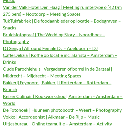
Music
Van der Valk Hotel Den Haag | Meeting ruimte type 6 (42 t/m
275 pers) – Nootdorp – Meeting Spaces
TukTukfabriek | De foodaanbieder op locatie – Bodegraven –
Snacks
Bruidsfotograaf | The Wedding Story – Noordhoek –
Photography
DJ Senga | Allround Female DJ – Apeldoorn – DJ
Caffe Delizia | Koffie op locatie incl. Barista – Amsterdam –
Drinks
Oude Parochiehuis | Vergaderen of borrel in de Barzaal |
Mijdrecht – Mijdrecht – Meeting Spaces
Bakkerij Feynoord | Bakkerij | Rotterdam – Rotterdam –
Brunch
Keizer Culinair | Kookworkshop | Amsterdam – Amsterdam –
World
De Fotohoek | Huur een photobooth – Weert – Photography
Vokko | Accordeonist | Alkmaar – De Rijp – Music
Uitjesbureau | Online teamuitje – Amsterdam – Activity