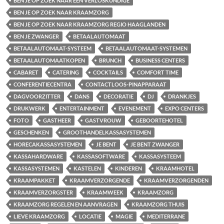
BEN JE OP ZOEK NAAR EEN VERLOSKUNDIGE
BEN JE OP ZOEK NAAR KRAAMZORG
BEN JE OP ZOEK NAAR KRAAMZORG REGIO HAAGLANDEN
BEN JE ZWANGER
BETAALAUTOMAAT
BETAALAUTOMAAT-SYSTEEM
BETAALAUTOMAAT-SYSTEMEN
BETAALAUTOMAATKOPEN
BRUNCH
BUSINESS CENTERS
CABARET
CATERING
COCKTAILS
COMFORT TIME
CONFERENTIECENTRA
CONTACTLOOS-PINAPPARAAT
DAGVOORZITTER
DANS
DECORATIE
DJ
DRANKJES
DRUKWERK
ENTERTAINMENT
EVENEMENT
EXPO CENTERS
FOTO
GASTHEER
GASTVROUW
GEBOORTEHOTEL
GESCHENKEN
GROOTHANDELKASSASYSTEMEN
HORECAKASSASYSTEMEN
JE BENT
JE BENT ZWANGER
KASSAHARDWARE
KASSASOFTWARE
KASSASYSTEEM
KASSASYSTEMEN
KASTELEN
KINDEREN
KRAAMHOTEL
KRAAMPAKKET
KRAAMVERZORGENDE
KRAAMVERZORGENDEN
KRAAMVERZORGSTER
KRAAMWEEK
KRAAMZORG
KRAAMZORG REGELEN EN AANVRAGEN
KRAAMZORG THUIS
LIEVE KRAAMZORG
LOCATIE
MAGIE
MEDITERRANE