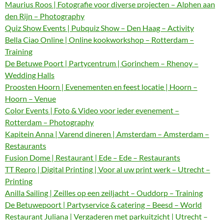
Maurius Roos | Fotografie voor diverse projecten – Alphen aan
den Rijn – Photography
Quiz Show Events | Pubquiz Show – Den Haag – Activity
Bella Ciao Online | Online kookworkshop – Rotterdam –
Training
De Betuwe Poort | Partycentrum | Gorinchem – Rhenoy –
Wedding Halls
Proosten Hoorn | Evenementen en feest locatie | Hoorn –
Hoorn – Venue
Color Events | Foto & Video voor ieder evenement –
Rotterdam – Photography
Kapitein Anna | Varend dineren | Amsterdam – Amsterdam –
Restaurants
Fusion Dome | Restaurant | Ede – Ede – Restaurants
TT Repro | Digital Printing | Voor al uw print werk – Utrecht –
Printing
Anilla Sailing | Zeilles op een zeiljacht – Ouddorp – Training
De Betuwepoort | Partyservice & catering – Beesd – World
Restaurant Juliana | Vergaderen met parkuitzicht | Utrecht –