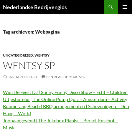
Ga
Zoeken
Nederlandse Bedrijvengids
naar
PRIMAI
de
MENU
inhoud
Tag archieven: Webpagina
UNCATEGORIZED
,
WENTSY
WENTSY SP
JANUARI 18, 2021
EEN REACTIE PLAATSEN
Wim De Feest DJ | Sunny Funny Disco Show – Echt – Children
Uitjesbureau | The Online Pump Quiz – Amsterdam – Activity
Boomerang Beach | BBQ arrangementen | Scheveningen – Den
Haag – World
Toonaangevend | The Jukebox Pianist – Berkel-Enschot –
Music