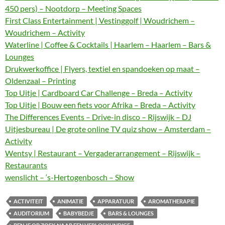
450 pers) – Nootdorp – Meeting Spaces
First Class Entertainment | Vestinggolf | Woudrichem –
Woudrichem – Activity
Waterline | Coffee & Cocktails | Haarlem – Haarlem – Bars &
Lounges
Drukwerkoffice | Flyers, textiel en spandoeken op maat –
Oldenzaal – Printing
Top Uitje | Cardboard Car Challenge – Breda – Activity
Top Uitje | Bouw een fiets voor Afrika – Breda – Activity
The Differences Events – Drive-in disco – Rijswijk – DJ
Uitjesbureau | De grote online TV quiz show – Amsterdam –
Activity
Wentsy | Restaurant – Vergaderarrangement – Rijswijk –
Restaurants
wenslicht – ‘s-Hertogenbosch – Show
ACTIVITEIT
ANIMATIE
APPARATUUR
AROMATHERAPIE
AUDITORIUM
BABYBEDJE
BARS & LOUNGES