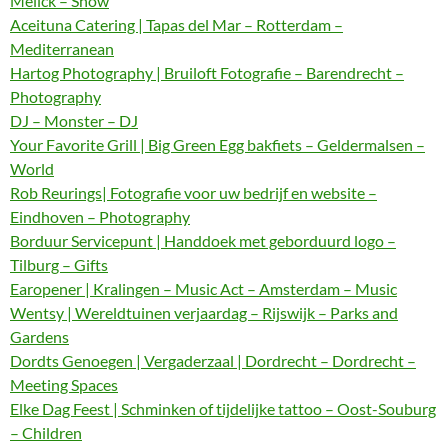
Melick – Show
Aceituna Catering | Tapas del Mar – Rotterdam –
Mediterranean
Hartog Photography | Bruiloft Fotografie – Barendrecht –
Photography
DJ – Monster – DJ
Your Favorite Grill | Big Green Egg bakfiets – Geldermalsen –
World
Rob Reurings| Fotografie voor uw bedrijf en website –
Eindhoven – Photography
Borduur Servicepunt | Handdoek met geborduurd logo –
Tilburg – Gifts
Earopener | Kralingen – Music Act – Amsterdam – Music
Wentsy | Wereldtuinen verjaardag – Rijswijk – Parks and
Gardens
Dordts Genoegen | Vergaderzaal | Dordrecht – Dordrecht –
Meeting Spaces
Elke Dag Feest | Schminken of tijdelijke tattoo – Oost-Souburg
– Children