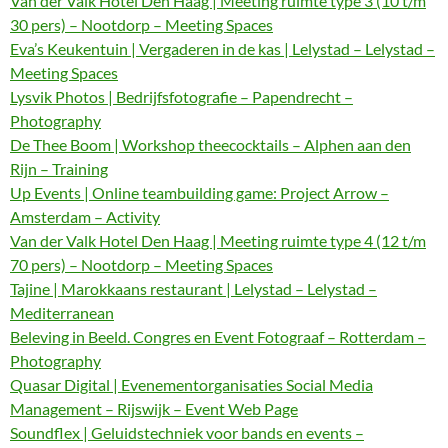
Van der Valk Hotel Den Haag | Meeting ruimte type 3 (10 t/m
30 pers) – Nootdorp – Meeting Spaces
Eva’s Keukentuin | Vergaderen in de kas | Lelystad – Lelystad –
Meeting Spaces
Lysvik Photos | Bedrijfsfotografie – Papendrecht –
Photography
De Thee Boom | Workshop theecocktails – Alphen aan den
Rijn – Training
Up Events | Online teambuilding game: Project Arrow –
Amsterdam – Activity
Van der Valk Hotel Den Haag | Meeting ruimte type 4 (12 t/m
70 pers) – Nootdorp – Meeting Spaces
Tajine | Marokkaans restaurant | Lelystad – Lelystad –
Mediterranean
Beleving in Beeld. Congres en Event Fotograaf – Rotterdam –
Photography
Quasar Digital | Evenementorganisaties Social Media
Management – Rijswijk – Event Web Page
Soundflex | Geluidstechniek voor bands en events –