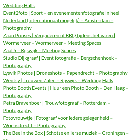
Wedding Halls
Event2foto | Sport – en evenementenfotografie in heel
Nederland (internationaal mogelijk) – Amsterdam –
Photography
Zaan Prinses | Vergaderen of BBQ tijdens het varen |
Wormerveer – Wormerveer – Meeting Spaces
Zaal 5 – Rijswijk – Meeting Spaces
Studio Dijkgraaf | Event fotografie – Bergschenhoek –
Photography
Lysvik Photos | Droneshots – Papendrecht – Photography
Wentsy | Trouwen Zalen – Rijswijk – Wedding Halls
Photo Booth Events | Huur een Photo Booth – Den Haag –
Photography
Petra Bravenboer | Trouwfotograaf – Rotterdam –
Photography
Fotovrouwtje | Fotograaf voor iedere gelegenheid –
Woensdrecht – Photography
The Bee in the Box | Schotse en Ierse muziek – Groningen –