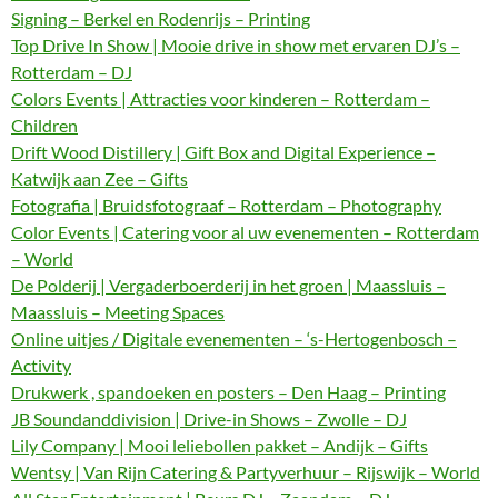
Signing – Berkel en Rodenrijs – Printing
Top Drive In Show | Mooie drive in show met ervaren DJ’s –
Rotterdam – DJ
Colors Events | Attracties voor kinderen – Rotterdam –
Children
Drift Wood Distillery | Gift Box and Digital Experience –
Katwijk aan Zee – Gifts
Fotografia | Bruidsfotograaf – Rotterdam – Photography
Color Events | Catering voor al uw evenementen – Rotterdam
– World
De Polderij | Vergaderboerderij in het groen | Maassluis –
Maassluis – Meeting Spaces
Online uitjes / Digitale evenementen – ‘s-Hertogenbosch –
Activity
Drukwerk , spandoeken en posters – Den Haag – Printing
JB Soundanddivision | Drive-in Shows – Zwolle – DJ
Lily Company | Mooi leliebollen pakket – Andijk – Gifts
Wentsy | Van Rijn Catering & Partyverhuur – Rijswijk – World