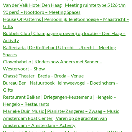
Van der Valk Hotel Den Haag | Meeting ruimte type 5 (26 t/m
90 pers) – Nootdorp – Meeting Spaces
House Of Patterns | Persoonlijk Telefoonhoesje – Maastricht –
Gifts
Bubbels Club | Champagne proeverij op locatie – Den Haag –
Activity
Kaffeetaria | De Koffiebar | Utrecht – Utrecht – Meeting
Spaces
Clownbabello | Kindershow Anders met Sander –
Westervoort – Show
Chassé Theater | Breda – Breda – Venue
Bureau Ben | Natuurboek Heimweevogel – Doetinchem –
Gifts
Restaurant Balkan | Driegangen-keuzemenu | Hengelo –
Hengelo – Restaurants
Marieke Duin Music | Pianiste/Zangeres – Zwaag – Music
Amsterdam Boat Center | Varen op de grachten van
Amsterdam – Amsterdam – Activity