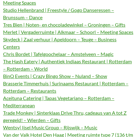
Meeting Spaces
Studio Hellenbrand | Freestyle / Gogo Danseressen –
Brunssum – Dance
Tres Bien | Noten- en chocoladewinkel – Groningen – Gifts
Merlet | Vergaderruimte | Alkmaar – Schoorl – Meeting Spaces
Skydeck | Zaal verhuur | Apeldoorn – Teuge – Business
Centers
Chris Bordet | Tafelgoochelaar – Amstelveen – Magic
The Hash Eatery | Authentiek Indiaas Restaurant | Rotterdam
– Rotterdam – World
BinQ Events | Crazy Bingo Show – Nuland – Show
Brasserie Timmerhuis | Surinaams Restaurant | Rotterdam –
Rotterdam – Restaurants
Aceituna Catering | Tapas Vegetariano – Rotterdam –
Mediterranean
Trade Monkey | Sinterklaas Drive Thru, cadeaus van A tot Z
geregeld! – Wierden – Gifts
Wentsy| Ijsel Music Group – Rijswijk – Music
Van der Valk Hotel Den Haag | Meeting ruimte type 7 (136 t/m