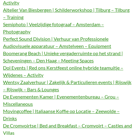
Activity
Altelier Van Biesbergen | Schilderworkshop | Tilburg – Tilburg
– Training
Semiphoto | Veelzijdige fotograaf – Amsterdam –
Photography
Perfect Sound Division | Verhuur van Professionele
Audiovisuele apparatuur – Amstelveen – Equipment
Boomerang Beach | Unieke vergaderruimte op het strand |
Scheveningen – Den Haag – Meeting Spaces
Dol Events | Red ons Kerstfeest online hybride teamuitje –
Wijdenes – Activity
Wentsy Zaalverhuur | Zakelijk & Particulieren events | Rijswijk
– Rijswijk – Bars & Lounges
De Evenementen Kamer | Evenementenbureau – Grou –
Miscellaneous
Movingcoffee | Italiaanse Koffie op Locatie – Zeewolde –
Drinks
De Cromvoirtse | Bed and Breakfast – Cromvoirt – Castles and
Villas