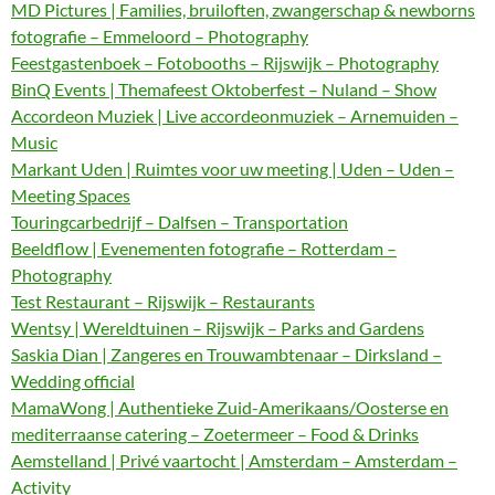
MD Pictures | Families, bruiloften, zwangerschap & newborns
fotografie – Emmeloord – Photography
Feestgastenboek – Fotobooths – Rijswijk – Photography
BinQ Events | Themafeest Oktoberfest – Nuland – Show
Accordeon Muziek | Live accordeonmuziek – Arnemuiden –
Music
Markant Uden | Ruimtes voor uw meeting | Uden – Uden –
Meeting Spaces
Touringcarbedrijf – Dalfsen – Transportation
Beeldflow | Evenementen fotografie – Rotterdam –
Photography
Test Restaurant – Rijswijk – Restaurants
Wentsy | Wereldtuinen – Rijswijk – Parks and Gardens
Saskia Dian | Zangeres en Trouwambtenaar – Dirksland –
Wedding official
MamaWong | Authentieke Zuid-Amerikaans/Oosterse en
mediterraanse catering – Zoetermeer – Food & Drinks
Aemstelland | Privé vaartocht | Amsterdam – Amsterdam –
Activity