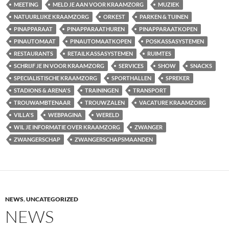
MEETING
MELD JE AAN VOOR KRAAMZORG
MUZIEK
NATUURLIJKE KRAAMZORG
ORKEST
PARKEN & TUINEN
PINAPPARAAT
PINAPPARAATHUREN
PINAPPARAATKOPEN
PINAUTOMAAT
PINAUTOMAATKOPEN
POSKASSASYSTEMEN
RESTAURANTS
RETAILKASSASYSTEMEN
RUIMTES
SCHRIJF JE IN VOOR KRAAMZORG
SERVICES
SHOW
SNACKS
SPECIALISTISCHE KRAAMZORG
SPORTHALLEN
SPREKER
STADIONS & ARENA'S
TRAININGEN
TRANSPORT
TROUWAMBTENAAR
TROUWZALEN
VACATURE KRAAMZORG
VILLA'S
WEBPAGINA
WERELD
WIL JE INFORMATIE OVER KRAAMZORG
ZWANGER
ZWANGERSCHAP
ZWANGERSCHAPSMAANDEN
NEWS
,
UNCATEGORIZED
NEWS