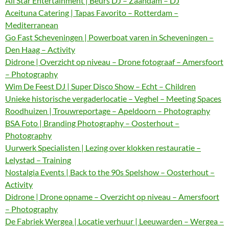
All Star Entertainment | Beurs DJ – Zaandam – DJ
Aceituna Catering | Tapas Favorito – Rotterdam –
Mediterranean
Go Fast Scheveningen | Powerboat varen in Scheveningen –
Den Haag – Activity
Didrone | Overzicht op niveau – Drone fotograaf – Amersfoort
– Photography
Wim De Feest DJ | Super Disco Show – Echt – Children
Unieke historische vergaderlocatie – Veghel – Meeting Spaces
Roodhuizen | Trouwreportage – Apeldoorn – Photography
BSA Foto | Branding Photography – Oosterhout –
Photography
Uurwerk Specialisten | Lezing over klokken restauratie –
Lelystad – Training
Nostalgia Events | Back to the 90s Spelshow – Oosterhout –
Activity
Didrone | Drone opname – Overzicht op niveau – Amersfoort
– Photography
De Fabriek Wergea | Locatie verhuur | Leeuwarden – Wergea –