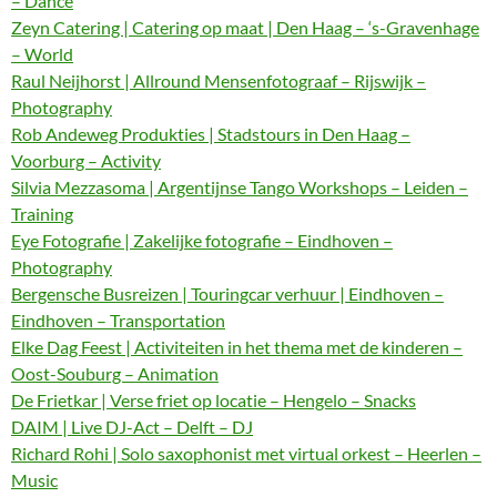
– Dance
Zeyn Catering | Catering op maat | Den Haag – ‘s-Gravenhage
– World
Raul Neijhorst | Allround Mensenfotograaf – Rijswijk –
Photography
Rob Andeweg Produkties | Stadstours in Den Haag –
Voorburg – Activity
Silvia Mezzasoma | Argentijnse Tango Workshops – Leiden –
Training
Eye Fotografie | Zakelijke fotografie – Eindhoven –
Photography
Bergensche Busreizen | Touringcar verhuur | Eindhoven –
Eindhoven – Transportation
Elke Dag Feest | Activiteiten in het thema met de kinderen –
Oost-Souburg – Animation
De Frietkar | Verse friet op locatie – Hengelo – Snacks
DAIM | Live DJ-Act – Delft – DJ
Richard Rohi | Solo saxophonist met virtual orkest – Heerlen –
Music