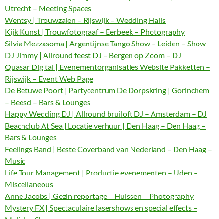
Utrecht – Meeting Spaces
Wentsy | Trouwzalen – Rijswijk – Wedding Halls
Kijk Kunst | Trouwfotograaf – Eerbeek – Photography
Silvia Mezzasoma | Argentijnse Tango Show – Leiden – Show
DJ Jimmy | Allround feest DJ – Bergen op Zoom – DJ
Quasar Digital | Evenementorganisaties Website Pakketten –
Rijswijk – Event Web Page
De Betuwe Poort | Partycentrum De Dorpskring | Gorinchem
– Beesd – Bars & Lounges
Happy Wedding DJ | Allround bruiloft DJ – Amsterdam – DJ
Beachclub At Sea | Locatie verhuur | Den Haag – Den Haag –
Bars & Lounges
Feelings Band | Beste Coverband van Nederland – Den Haag –
Music
Life Tour Management | Productie evenementen – Uden –
Miscellaneous
Anne Jacobs | Gezin reportage – Huissen – Photography
Mystery FX | Spectaculaire lasershows en special effects –