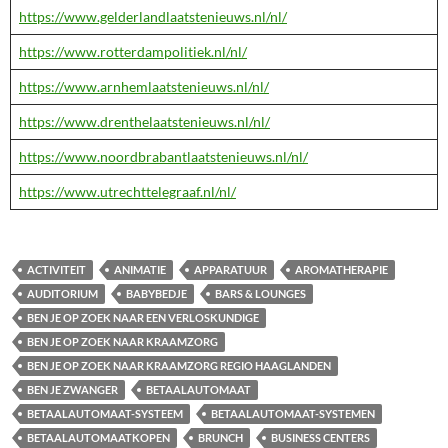
https://www.gelderlandlaatstenieuws.nl/nl/
https://www.rotterdampolitiek.nl/nl/
https://www.arnhemlaatstenieuws.nl/nl/
https://www.drenthelaatstenieuws.nl/nl/
https://www.noordbrabantlaatstenieuws.nl/nl/
https://www.utrechttelegraaf.nl/nl/
ACTIVITEIT
ANIMATIE
APPARATUUR
AROMATHERAPIE
AUDITORIUM
BABYBEDJE
BARS & LOUNGES
BEN JE OP ZOEK NAAR EEN VERLOSKUNDIGE
BEN JE OP ZOEK NAAR KRAAMZORG
BEN JE OP ZOEK NAAR KRAAMZORG REGIO HAAGLANDEN
BEN JE ZWANGER
BETAALAUTOMAAT
BETAALAUTOMAAT-SYSTEEM
BETAALAUTOMAAT-SYSTEMEN
BETAALAUTOMAATKOPEN
BRUNCH
BUSINESS CENTERS