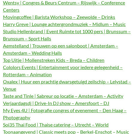
Wentsy | Congres & Beurs Centrum – Rijswijk – Conference
Centers
Movingcoffee | Barista Workshop – Zeewolde – Drinks
Harry Greve | Lounge achtergrondmuziek – Midlum – Music
Studio Hellenbrand | Event Ruimte tot 1000 pers | Brunssum –
Brunssum – Sport Halls
Aemstelland | Trouwen op een salonboot | Amsterdam –
Amsterdam – Wedding Halls
Top Uitje | Mollenstreken Kids – Breda – Children
Cololors Events | Entertainment voor iedere gelegenheid –
Rotterdam – Animation
Oxalex | Huur een prachtig dwarsgetuigd zeilschip – Lelystad –
Venue
Taste and Tinle | Sabreur op locatie – Amsterdam – Activity
Verjaardagsdj | Drive-In DJ show – Amersfoort – DJ
My Eyes 4U | Fotografie congres of evenement – Den Haag –
Photography
Soi35 Thai Food | Thaise catering – Utrecht – World
Toonaangevend | Classic meets pop – Berkel-Enschot – Music