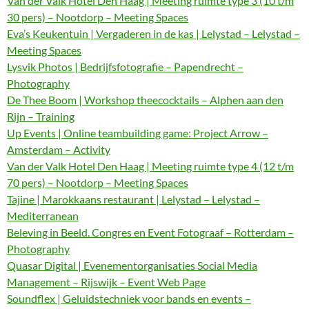
Van der Valk Hotel Den Haag | Meeting ruimte type 3 (10 t/m
30 pers) – Nootdorp – Meeting Spaces
Eva’s Keukentuin | Vergaderen in de kas | Lelystad – Lelystad –
Meeting Spaces
Lysvik Photos | Bedrijfsfotografie – Papendrecht –
Photography
De Thee Boom | Workshop theecocktails – Alphen aan den
Rijn – Training
Up Events | Online teambuilding game: Project Arrow –
Amsterdam – Activity
Van der Valk Hotel Den Haag | Meeting ruimte type 4 (12 t/m
70 pers) – Nootdorp – Meeting Spaces
Tajine | Marokkaans restaurant | Lelystad – Lelystad –
Mediterranean
Beleving in Beeld. Congres en Event Fotograaf – Rotterdam –
Photography
Quasar Digital | Evenementorganisaties Social Media
Management – Rijswijk – Event Web Page
Soundflex | Geluidstechniek voor bands en events –