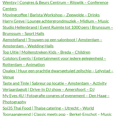
Wentsy | Congres & Beurs Centrum – Rijswijk – Conference
Centers
Movingcoffee | Barista Workshop – Zeewolde – Drinks
Harry Greve | Lounge achtergrondmuziek – Midlum – Music
Studio Hellenbrand | Event Ruimte tot 1000 pers | Brunssum –
Brunssum – Sport Halls
Aemstelland | Trouwen op een salonboot | Amsterdam –
Amsterdam – Wedding Halls
Top Uitje | Mollenstreken Kids – Breda – Children
Cololors Events | Entertainment voor iedere gelegenheid –
Rotterdam – Animation
Oxalex | Huur een prachtig dwarsgetuigd zeilschip – Lelystad –
Venue
Taste and Tinle | Sabreur op locatie – Amsterdam – Activity
Verjaardagsdj | Drive-In DJ show – Amersfoort – DJ
My Eyes 4U | Fotografie congres of evenement – Den Haag –
Photography
Soi35 Thai Food | Thaise catering – Utrecht – World
Toonaangevend | Classic meets pop – Berkel-Enschot – Music