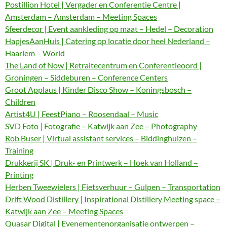
Postillion Hotel | Vergader en Conferentie Centre |
Amsterdam – Amsterdam – Meeting Spaces
Sfeerdecor | Event aankleding op maat – Hedel – Decoration
HapjesAanHuis | Catering op locatie door heel Nederland –
Haarlem – World
The Land of Now | Retraitecentrum en Conferentieoord |
Groningen – Siddeburen – Conference Centers
Groot Applaus | Kinder Disco Show – Koningsbosch –
Children
Artist4U | FeestPiano – Roosendaal – Music
SVD Foto | Fotografie – Katwijk aan Zee – Photography
Rob Buser | Virtual assistant services – Biddinghuizen –
Training
Drukkerij SK | Druk- en Printwerk – Hoek van Holland –
Printing
Herben Tweewielers | Fietsverhuur – Gulpen – Transportation
Drift Wood Distillery | Inspirational Distillery Meeting space –
Katwijk aan Zee – Meeting Spaces
Quasar Digital | Evenementenorganisatie ontwerpen –