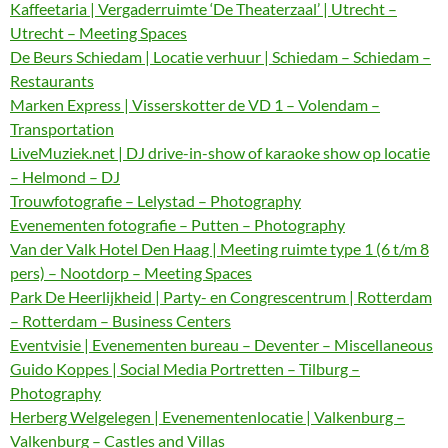
Kaffeetaria | Vergaderruimte ‘De Theaterzaal’ | Utrecht –
Utrecht – Meeting Spaces
De Beurs Schiedam | Locatie verhuur | Schiedam – Schiedam –
Restaurants
Marken Express | Visserskotter de VD 1 – Volendam –
Transportation
LiveMuziek.net | DJ drive-in-show of karaoke show op locatie
– Helmond – DJ
Trouwfotografie – Lelystad – Photography
Evenementen fotografie – Putten – Photography
Van der Valk Hotel Den Haag | Meeting ruimte type 1 (6 t/m 8
pers) – Nootdorp – Meeting Spaces
Park De Heerlijkheid | Party- en Congrescentrum | Rotterdam
– Rotterdam – Business Centers
Eventvisie | Evenementen bureau – Deventer – Miscellaneous
Guido Koppes | Social Media Portretten – Tilburg –
Photography
Herberg Welgelegen | Evenementenlocatie | Valkenburg –
Valkenburg – Castles and Villas