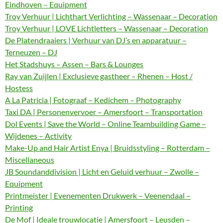
Eindhoven – Equipment
Troy Verhuur | Lichthart Verlichting – Wassenaar – Decoration
Troy Verhuur | LOVE Lichtletters – Wassenaar – Decoration
De Platendraaiers | Verhuur van DJ’s en apparatuur –
Terneuzen – DJ
Het Stadshuys – Assen – Bars & Lounges
Ray van Zuijlen | Exclusieve gastheer – Rhenen – Host /
Hostess
A La Patricia | Fotograaf – Kedichem – Photography
Taxi DA | Personenvervoer – Amersfoort – Transportation
Dol Events | Save the World – Online Teambuilding Game –
Wijdenes – Activity
Make-Up and Hair Artist Enya | Bruidsstyling – Rotterdam –
Miscellaneous
JB Soundanddivision | Licht en Geluid verhuur – Zwolle –
Equipment
Printmeister | Evenementen Drukwerk – Veenendaal –
Printing
De Mof | Ideale trouwlocatie | Amersfoort – Leusden –