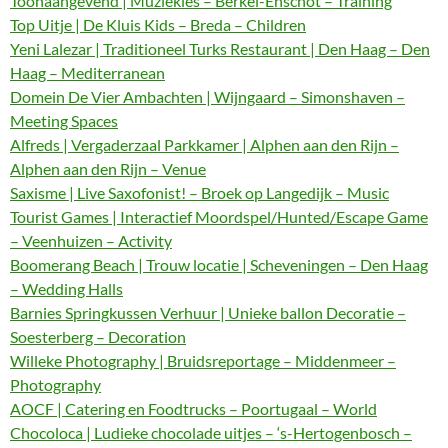
Toonaangevend | Muziekles – Berkel-Enschot – Training
Top Uitje | De Kluis Kids – Breda – Children
Yeni Lalezar | Traditioneel Turks Restaurant | Den Haag – Den
Haag – Mediterranean
Domein De Vier Ambachten | Wijngaard – Simonshaven –
Meeting Spaces
Alfreds | Vergaderzaal Parkkamer | Alphen aan den Rijn –
Alphen aan den Rijn – Venue
Saxisme | Live Saxofonist! – Broek op Langedijk – Music
Tourist Games | Interactief Moordspel/Hunted/Escape Game
– Veenhuizen – Activity
Boomerang Beach | Trouw locatie | Scheveningen – Den Haag
– Wedding Halls
Barnies Springkussen Verhuur | Unieke ballon Decoratie –
Soesterberg – Decoration
Willeke Photography | Bruidsreportage – Middenmeer –
Photography
AOCF | Catering en Foodtrucks – Poortugaal – World
Chocoloca | Ludieke chocolade uitjes – ‘s-Hertogenbosch –