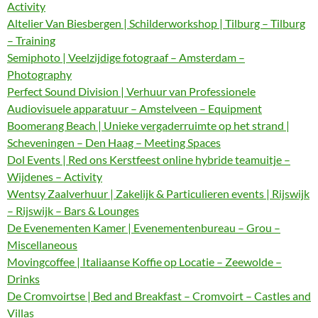
Activity
Altelier Van Biesbergen | Schilderworkshop | Tilburg – Tilburg
– Training
Semiphoto | Veelzijdige fotograaf – Amsterdam –
Photography
Perfect Sound Division | Verhuur van Professionele
Audiovisuele apparatuur – Amstelveen – Equipment
Boomerang Beach | Unieke vergaderruimte op het strand |
Scheveningen – Den Haag – Meeting Spaces
Dol Events | Red ons Kerstfeest online hybride teamuitje –
Wijdenes – Activity
Wentsy Zaalverhuur | Zakelijk & Particulieren events | Rijswijk
– Rijswijk – Bars & Lounges
De Evenementen Kamer | Evenementenbureau – Grou –
Miscellaneous
Movingcoffee | Italiaanse Koffie op Locatie – Zeewolde –
Drinks
De Cromvoirtse | Bed and Breakfast – Cromvoirt – Castles and
Villas