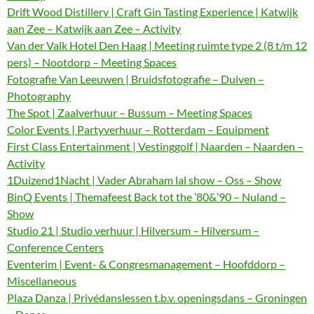
Drift Wood Distillery | Craft Gin Tasting Experience | Katwijk
aan Zee – Katwijk aan Zee – Activity
Van der Valk Hotel Den Haag | Meeting ruimte type 2 (8 t/m 12
pers) – Nootdorp – Meeting Spaces
Fotografie Van Leeuwen | Bruidsfotografie – Duiven –
Photography
The Spot | Zaalverhuur – Bussum – Meeting Spaces
Color Events | Partyverhuur – Rotterdam – Equipment
First Class Entertainment | Vestinggolf | Naarden – Naarden –
Activity
1Duizend1Nacht | Vader Abraham lal show – Oss – Show
BinQ Events | Themafeest Back tot the ’80&’90 – Nuland –
Show
Studio 21 | Studio verhuur | Hilversum – Hilversum –
Conference Centers
Eventerim | Event- & Congresmanagement – Hoofddorp –
Miscellaneous
Plaza Danza | Privédanslessen t.b.v. openingsdans – Groningen