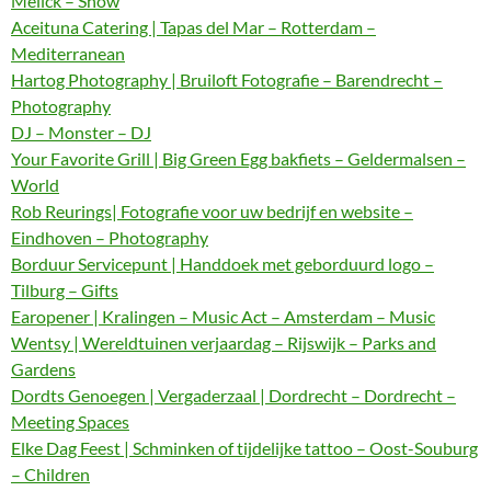
Melick – Show
Aceituna Catering | Tapas del Mar – Rotterdam –
Mediterranean
Hartog Photography | Bruiloft Fotografie – Barendrecht –
Photography
DJ – Monster – DJ
Your Favorite Grill | Big Green Egg bakfiets – Geldermalsen –
World
Rob Reurings| Fotografie voor uw bedrijf en website –
Eindhoven – Photography
Borduur Servicepunt | Handdoek met geborduurd logo –
Tilburg – Gifts
Earopener | Kralingen – Music Act – Amsterdam – Music
Wentsy | Wereldtuinen verjaardag – Rijswijk – Parks and
Gardens
Dordts Genoegen | Vergaderzaal | Dordrecht – Dordrecht –
Meeting Spaces
Elke Dag Feest | Schminken of tijdelijke tattoo – Oost-Souburg
– Children