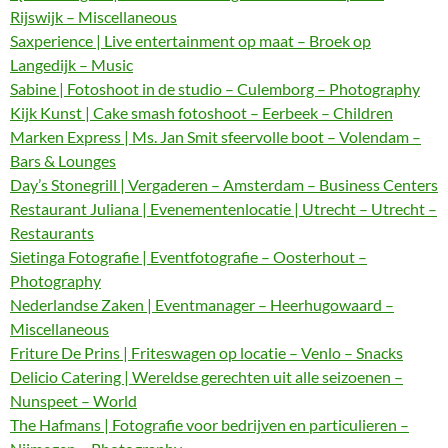
Rijswijk – Miscellaneous
Saxperience | Live entertainment op maat – Broek op
Langedijk – Music
Sabine | Fotoshoot in de studio – Culemborg – Photography
Kijk Kunst | Cake smash fotoshoot – Eerbeek – Children
Marken Express | Ms. Jan Smit sfeervolle boot – Volendam –
Bars & Lounges
Day’s Stonegrill | Vergaderen – Amsterdam – Business Centers
Restaurant Juliana | Evenementenlocatie | Utrecht – Utrecht –
Restaurants
Sietinga Fotografie | Eventfotografie – Oosterhout –
Photography
Nederlandse Zaken | Eventmanager – Heerhugowaard –
Miscellaneous
Friture De Prins | Friteswagen op locatie – Venlo – Snacks
Delicio Catering | Wereldse gerechten uit alle seizoenen –
Nunspeet – World
The Hafmans | Fotografie voor bedrijven en particulieren –