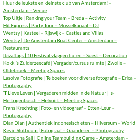
Huur de leukste en kleinste club van Amsterdam! –
Amsterdam – Venue
Top Uitje | Ranking your Team – Breda – Activity
Hit Express | Party Tour – Musselkanaal – DJ
Wentsy | Kasteel – Rijswijk – Castles and Villas
Wentsy | De Amsterdam Boat Center – Amsterdam –
Restaurants
Ibizaflags | 10 Festival vlaggen huren – Soest – Decoration
Kokki’s Zuiderzeecafé | Vergader/cursus ruimte | Zwolle –
Oldebroek – Meeting Spaces
Lasolva Fotografie | Te boeken voor diverse fotografie – Erica –
Photography
‘T Lieve Leven | Vergaderen midden in de Natuur | ‘s-
Hertogenbosch – Helvoirt – Meeting Spaces
Frans Krechting | Foto- en videograaf – Etten-Leur –
Photography
Dian Dian | Authentiek Indonesisch eten – Hilversum – World
Kevin Slotboom | Fotograaf – Gaanderen – Photography
Barcelona Sail | Online Teambuilding Game – Amsterdam –