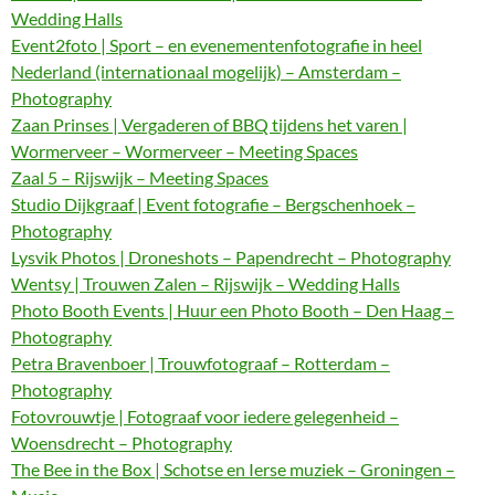
Wedding Halls
Event2foto | Sport – en evenementenfotografie in heel
Nederland (internationaal mogelijk) – Amsterdam –
Photography
Zaan Prinses | Vergaderen of BBQ tijdens het varen |
Wormerveer – Wormerveer – Meeting Spaces
Zaal 5 – Rijswijk – Meeting Spaces
Studio Dijkgraaf | Event fotografie – Bergschenhoek –
Photography
Lysvik Photos | Droneshots – Papendrecht – Photography
Wentsy | Trouwen Zalen – Rijswijk – Wedding Halls
Photo Booth Events | Huur een Photo Booth – Den Haag –
Photography
Petra Bravenboer | Trouwfotograaf – Rotterdam –
Photography
Fotovrouwtje | Fotograaf voor iedere gelegenheid –
Woensdrecht – Photography
The Bee in the Box | Schotse en Ierse muziek – Groningen –