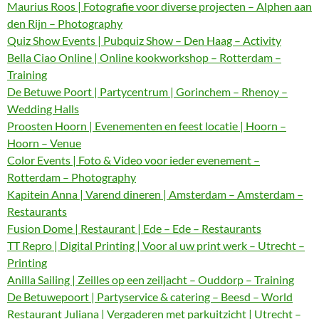
Maurius Roos | Fotografie voor diverse projecten – Alphen aan
den Rijn – Photography
Quiz Show Events | Pubquiz Show – Den Haag – Activity
Bella Ciao Online | Online kookworkshop – Rotterdam –
Training
De Betuwe Poort | Partycentrum | Gorinchem – Rhenoy –
Wedding Halls
Proosten Hoorn | Evenementen en feest locatie | Hoorn –
Hoorn – Venue
Color Events | Foto & Video voor ieder evenement –
Rotterdam – Photography
Kapitein Anna | Varend dineren | Amsterdam – Amsterdam –
Restaurants
Fusion Dome | Restaurant | Ede – Ede – Restaurants
TT Repro | Digital Printing | Voor al uw print werk – Utrecht –
Printing
Anilla Sailing | Zeilles op een zeiljacht – Ouddorp – Training
De Betuwepoort | Partyservice & catering – Beesd – World
Restaurant Juliana | Vergaderen met parkuitzicht | Utrecht –