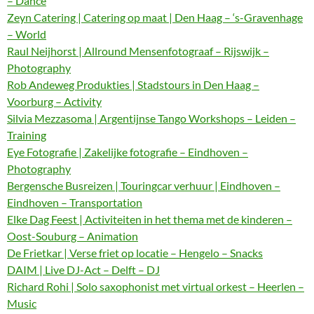
– Dance
Zeyn Catering | Catering op maat | Den Haag – ‘s-Gravenhage
– World
Raul Neijhorst | Allround Mensenfotograaf – Rijswijk –
Photography
Rob Andeweg Produkties | Stadstours in Den Haag –
Voorburg – Activity
Silvia Mezzasoma | Argentijnse Tango Workshops – Leiden –
Training
Eye Fotografie | Zakelijke fotografie – Eindhoven –
Photography
Bergensche Busreizen | Touringcar verhuur | Eindhoven –
Eindhoven – Transportation
Elke Dag Feest | Activiteiten in het thema met de kinderen –
Oost-Souburg – Animation
De Frietkar | Verse friet op locatie – Hengelo – Snacks
DAIM | Live DJ-Act – Delft – DJ
Richard Rohi | Solo saxophonist met virtual orkest – Heerlen –
Music