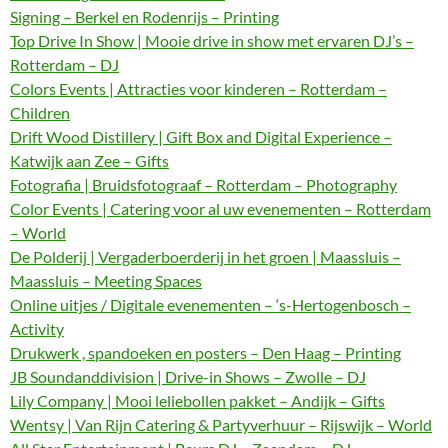
Signing – Berkel en Rodenrijs – Printing
Top Drive In Show | Mooie drive in show met ervaren DJ’s –
Rotterdam – DJ
Colors Events | Attracties voor kinderen – Rotterdam –
Children
Drift Wood Distillery | Gift Box and Digital Experience –
Katwijk aan Zee – Gifts
Fotografia | Bruidsfotograaf – Rotterdam – Photography
Color Events | Catering voor al uw evenementen – Rotterdam
– World
De Polderij | Vergaderboerderij in het groen | Maassluis –
Maassluis – Meeting Spaces
Online uitjes / Digitale evenementen – ‘s-Hertogenbosch –
Activity
Drukwerk , spandoeken en posters – Den Haag – Printing
JB Soundanddivision | Drive-in Shows – Zwolle – DJ
Lily Company | Mooi leliebollen pakket – Andijk – Gifts
Wentsy | Van Rijn Catering & Partyverhuur – Rijswijk – World