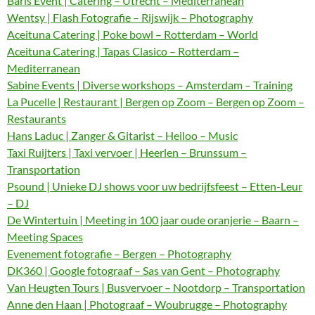
Baris Event | Catering – Utrecht – Mediterranean
Wentsy | Flash Fotografie – Rijswijk – Photography
Aceituna Catering | Poke bowl – Rotterdam – World
Aceituna Catering | Tapas Clasico – Rotterdam –
Mediterranean
Sabine Events | Diverse workshops – Amsterdam – Training
La Pucelle | Restaurant | Bergen op Zoom – Bergen op Zoom –
Restaurants
Hans Laduc | Zanger & Gitarist – Heiloo – Music
Taxi Ruijters | Taxi vervoer | Heerlen – Brunssum –
Transportation
Psound | Unieke DJ shows voor uw bedrijfsfeest – Etten-Leur
– DJ
De Wintertuin | Meeting in 100 jaar oude oranjerie – Baarn –
Meeting Spaces
Evenement fotografie – Bergen – Photography
DK360 | Google fotograaf – Sas van Gent – Photography
Van Heugten Tours | Busvervoer – Nootdorp – Transportation
Anne den Haan | Photograaf – Woubrugge – Photography