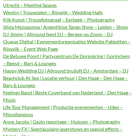
Utrecht – Meeting Spaces
Wentsy | Trouwzalen – Rijswijk – Wedding Halls
Kijk Kunst | Trouwfotograaf – Eerbeek – Photography
Silvia Mezzasoma | Argentijnse Tango Show – Leiden – Show
DJ Jimmy | Allround feest DJ – Bergen op Zoom – DJ
Quasar Digital | Evenementorganisaties Website Pakketten –
Rijswijk – Event Web Page
De Betuwe Poort | Partycentrum De Dorpskring | Gorinchem
– Beesd – Bars & Lounges
Happy Wedding DJ | Allround bruiloft DJ – Amsterdam – DJ
Beachclub At Sea | Locatie verhuur | Den Haag – Den Haag –
Bars & Lounges
Feelings Band | Beste Coverband van Nederland – Den Haag –
Music
Life Tour Management | Productie evenementen – Uden –
Miscellaneous
Anne Jacobs | Gezin reportage – Huissen – Photography
Mystery FX | Spectaculaire lasershows en special effects –