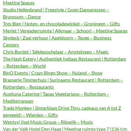
Meeting Spaces
Studio Hellenbrand | Freestyle / Gogo Danseressen –
Brunssum – Dance
Tres Bien | Noten- en chocoladewinkel – Groningen – Gifts
Merlet | Vergaderruimte | Alkmaar – Schoorl – Meeting Spaces
Skydeck | Zaal verhuur | Apeldoorn – Teuge – Business
Centers
Chris Bordet | Tafelgoochelaar – Amstelveen – Magic
The Hash Eatery | Authentiek Indiaas Restaurant | Rotterdam
– Rotterdam – World
BinQ Events | Crazy Bingo Show – Nuland – Show
Brasserie Timmerhuis | Surinaams Restaurant | Rotterdam –
Rotterdam – Restaurants
Aceituna Catering | Tapas Vegetariano – Rotterdam –
Mediterranean
Trade Monkey | Sinterklaas Drive Thru, cadeaus van A tot Z
geregeld! – Wierden – Gifts
Wentsy| Ijsel Music Group – Rijswijk – Music
Van der Valk Hotel Den Haag | Meeting ruimte type 7 (136 t/m