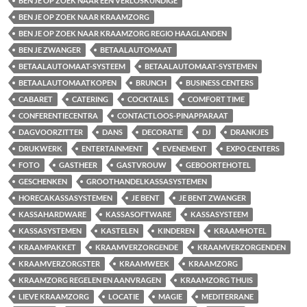
BEN JE OP ZOEK NAAR EEN VERLOSKUNDIGE
BEN JE OP ZOEK NAAR KRAAMZORG
BEN JE OP ZOEK NAAR KRAAMZORG REGIO HAAGLANDEN
BEN JE ZWANGER
BETAALAUTOMAAT
BETAALAUTOMAAT-SYSTEEM
BETAALAUTOMAAT-SYSTEMEN
BETAALAUTOMAATKOPEN
BRUNCH
BUSINESS CENTERS
CABARET
CATERING
COCKTAILS
COMFORT TIME
CONFERENTIECENTRA
CONTACTLOOS-PINAPPARAAT
DAGVOORZITTER
DANS
DECORATIE
DJ
DRANKJES
DRUKWERK
ENTERTAINMENT
EVENEMENT
EXPO CENTERS
FOTO
GASTHEER
GASTVROUW
GEBOORTEHOTEL
GESCHENKEN
GROOTHANDELKASSASYSTEMEN
HORECAKASSASYSTEMEN
JE BENT
JE BENT ZWANGER
KASSAHARDWARE
KASSASOFTWARE
KASSASYSTEEM
KASSASYSTEMEN
KASTELEN
KINDEREN
KRAAMHOTEL
KRAAMPAKKET
KRAAMVERZORGENDE
KRAAMVERZORGENDEN
KRAAMVERZORGSTER
KRAAMWEEK
KRAAMZORG
KRAAMZORG REGELEN EN AANVRAGEN
KRAAMZORG THUIS
LIEVE KRAAMZORG
LOCATIE
MAGIE
MEDITERRANE