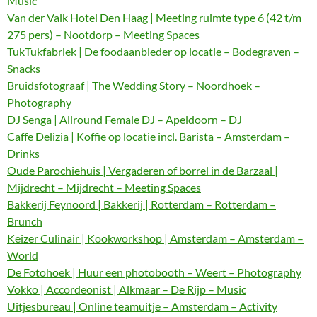
Music
Van der Valk Hotel Den Haag | Meeting ruimte type 6 (42 t/m
275 pers) – Nootdorp – Meeting Spaces
TukTukfabriek | De foodaanbieder op locatie – Bodegraven –
Snacks
Bruidsfotograaf | The Wedding Story – Noordhoek –
Photography
DJ Senga | Allround Female DJ – Apeldoorn – DJ
Caffe Delizia | Koffie op locatie incl. Barista – Amsterdam –
Drinks
Oude Parochiehuis | Vergaderen of borrel in de Barzaal |
Mijdrecht – Mijdrecht – Meeting Spaces
Bakkerij Feynoord | Bakkerij | Rotterdam – Rotterdam –
Brunch
Keizer Culinair | Kookworkshop | Amsterdam – Amsterdam –
World
De Fotohoek | Huur een photobooth – Weert – Photography
Vokko | Accordeonist | Alkmaar – De Rijp – Music
Uitjesbureau | Online teamuitje – Amsterdam – Activity