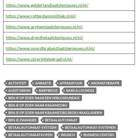
https://www.gelderlandlaatstenieuws.nl/nl/
https://www.rotterdampolitiek.nl/nl/
https://www.arnhemlaatstenieuws.nl/nl/
https://www.drenthelaatstenieuws.nl/nl/
https://www.noordbrabantlaatstenieuws.nl/nl/
https://www.utrechttelegraaf.nl/nl/
ACTIVITEIT
ANIMATIE
APPARATUUR
AROMATHERAPIE
AUDITORIUM
BABYBEDJE
BARS & LOUNGES
BEN JE OP ZOEK NAAR EEN VERLOSKUNDIGE
BEN JE OP ZOEK NAAR KRAAMZORG
BEN JE OP ZOEK NAAR KRAAMZORG REGIO HAAGLANDEN
BEN JE ZWANGER
BETAALAUTOMAAT
BETAALAUTOMAAT-SYSTEEM
BETAALAUTOMAAT-SYSTEMEN
BETAALAUTOMAATKOPEN
BRUNCH
BUSINESS CENTERS