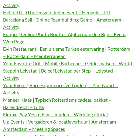
Activity
HelloDJ | DJ huren voor ieder event – Hengelo – DJ
Barcelona Sail | Online Teambuilding Game – Amsterdam –
Activity
Funpix | Online Photo Booth – Alphen aan den Rijn – Event
Web Page
Evin Restaurant | Een ultieme Turkse eetervaring | Rotterdam
– Rotterdam – Mediterranean
Your Favorite Grill | Mobile Barbecue – Geldermalsen – World
Steppin Lelystad | Beleef Lelystad per Step – Lelystad –
Activity
Your Event | Race Experience (zelf rijden) – Zandvoort –
Activity
Meneer Klaas | Typisch Rotterdams cadeau pakket –
Barendrecht – Gifts
Florax | Say Yes to Elly – Tonden – Wedding official
Up Events | Vergaderen & locatieverhuur | Amsterdam –
Amsterdam – Meeting Spaces