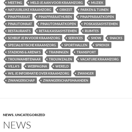
MEETING
MELD JE AAN VOOR KRAAMZORG
MUZIEK
NATUURLIJKE KRAAMZORG
ORKEST
PARKEN & TUINEN
PINAPPARAAT
PINAPPARAATHUREN
PINAPPARAATKOPEN
PINAUTOMAAT
PINAUTOMAATKOPEN
POSKASSASYSTEMEN
RESTAURANTS
RETAILKASSASYSTEMEN
RUIMTES
SCHRIJF JE IN VOOR KRAAMZORG
SERVICES
SHOW
SNACKS
SPECIALISTISCHE KRAAMZORG
SPORTHALLEN
SPREKER
STADIONS & ARENA'S
TRAININGEN
TRANSPORT
TROUWAMBTENAAR
TROUWZALEN
VACATURE KRAAMZORG
VILLA'S
WEBPAGINA
WERELD
WIL JE INFORMATIE OVER KRAAMZORG
ZWANGER
ZWANGERSCHAP
ZWANGERSCHAPSMAANDEN
NEWS
,
UNCATEGORIZED
NEWS