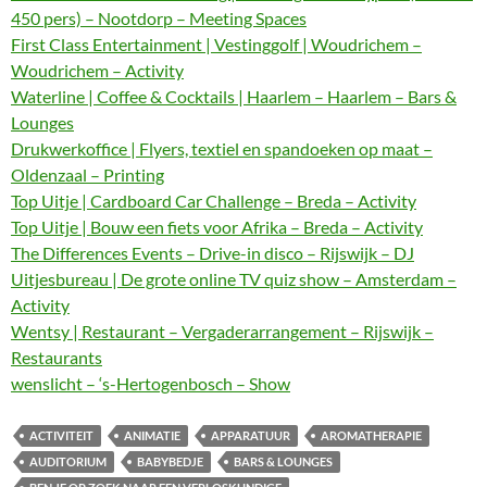
450 pers) – Nootdorp – Meeting Spaces
First Class Entertainment | Vestinggolf | Woudrichem –
Woudrichem – Activity
Waterline | Coffee & Cocktails | Haarlem – Haarlem – Bars &
Lounges
Drukwerkoffice | Flyers, textiel en spandoeken op maat –
Oldenzaal – Printing
Top Uitje | Cardboard Car Challenge – Breda – Activity
Top Uitje | Bouw een fiets voor Afrika – Breda – Activity
The Differences Events – Drive-in disco – Rijswijk – DJ
Uitjesbureau | De grote online TV quiz show – Amsterdam –
Activity
Wentsy | Restaurant – Vergaderarrangement – Rijswijk –
Restaurants
wenslicht – ‘s-Hertogenbosch – Show
ACTIVITEIT
ANIMATIE
APPARATUUR
AROMATHERAPIE
AUDITORIUM
BABYBEDJE
BARS & LOUNGES