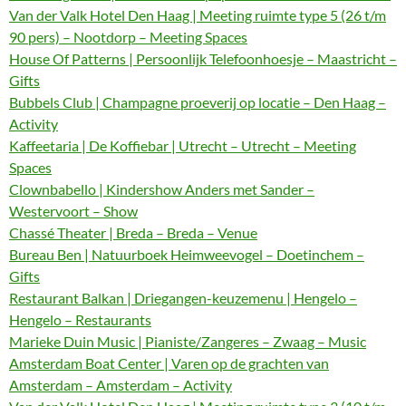
Van der Valk Hotel Den Haag | Meeting ruimte type 5 (26 t/m
90 pers) – Nootdorp – Meeting Spaces
House Of Patterns | Persoonlijk Telefoonhoesje – Maastricht –
Gifts
Bubbels Club | Champagne proeverij op locatie – Den Haag –
Activity
Kaffeetaria | De Koffiebar | Utrecht – Utrecht – Meeting
Spaces
Clownbabello | Kindershow Anders met Sander –
Westervoort – Show
Chassé Theater | Breda – Breda – Venue
Bureau Ben | Natuurboek Heimweevogel – Doetinchem –
Gifts
Restaurant Balkan | Driegangen-keuzemenu | Hengelo –
Hengelo – Restaurants
Marieke Duin Music | Pianiste/Zangeres – Zwaag – Music
Amsterdam Boat Center | Varen op de grachten van
Amsterdam – Amsterdam – Activity