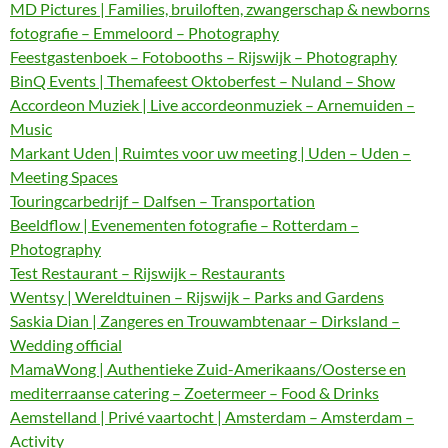
MD Pictures | Families, bruiloften, zwangerschap & newborns
fotografie – Emmeloord – Photography
Feestgastenboek – Fotobooths – Rijswijk – Photography
BinQ Events | Themafeest Oktoberfest – Nuland – Show
Accordeon Muziek | Live accordeonmuziek – Arnemuiden –
Music
Markant Uden | Ruimtes voor uw meeting | Uden – Uden –
Meeting Spaces
Touringcarbedrijf – Dalfsen – Transportation
Beeldflow | Evenementen fotografie – Rotterdam –
Photography
Test Restaurant – Rijswijk – Restaurants
Wentsy | Wereldtuinen – Rijswijk – Parks and Gardens
Saskia Dian | Zangeres en Trouwambtenaar – Dirksland –
Wedding official
MamaWong | Authentieke Zuid-Amerikaans/Oosterse en
mediterraanse catering – Zoetermeer – Food & Drinks
Aemstelland | Privé vaartocht | Amsterdam – Amsterdam –
Activity