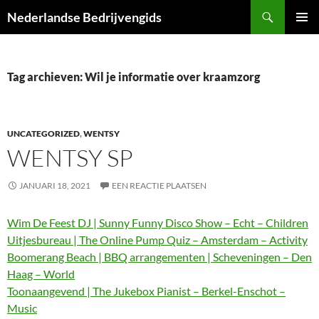
Ga
Zoeken
Nederlandse Bedrijvengids
naar
PRIMAI
de
MENU
inhoud
Tag archieven: Wil je informatie over kraamzorg
UNCATEGORIZED
,
WENTSY
WENTSY SP
JANUARI 18, 2021
EEN REACTIE PLAATSEN
Wim De Feest DJ | Sunny Funny Disco Show – Echt – Children
Uitjesbureau | The Online Pump Quiz – Amsterdam – Activity
Boomerang Beach | BBQ arrangementen | Scheveningen – Den
Haag – World
Toonaangevend | The Jukebox Pianist – Berkel-Enschot –
Music