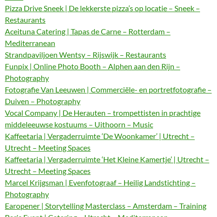
Pizza Drive Sneek | De lekkerste pizza’s op locatie – Sneek –
Restaurants
Aceituna Catering | Tapas de Carne – Rotterdam –
Mediterranean
Strandpaviljoen Wentsy – Rijswijk – Restaurants
Funpix | Online Photo Booth – Alphen aan den Rijn –
Photography
Fotografie Van Leeuwen | Commerciële- en portretfotografie –
Duiven – Photography
Vocal Company | De Herauten – trompettisten in prachtige
middeleeuwse kostuums – Uithoorn – Music
Kaffeetaria | Vergaderruimte ‘De Woonkamer’ | Utrecht –
Utrecht – Meeting Spaces
Kaffeetaria | Vergaderruimte ‘Het Kleine Kamertje’ | Utrecht –
Utrecht – Meeting Spaces
Marcel Krijgsman | Evenfotograaf – Heilig Landstichting –
Photography
Earopener | Storytelling Masterclass – Amsterdam – Training