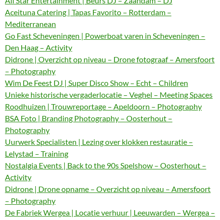
All Star Entertainment | Beurs DJ – Zaandam – DJ
Aceituna Catering | Tapas Favorito – Rotterdam –
Mediterranean
Go Fast Scheveningen | Powerboat varen in Scheveningen –
Den Haag – Activity
Didrone | Overzicht op niveau – Drone fotograaf – Amersfoort
– Photography
Wim De Feest DJ | Super Disco Show – Echt – Children
Unieke historische vergaderlocatie – Veghel – Meeting Spaces
Roodhuizen | Trouwreportage – Apeldoorn – Photography
BSA Foto | Branding Photography – Oosterhout –
Photography
Uurwerk Specialisten | Lezing over klokken restauratie –
Lelystad – Training
Nostalgia Events | Back to the 90s Spelshow – Oosterhout –
Activity
Didrone | Drone opname – Overzicht op niveau – Amersfoort
– Photography
De Fabriek Wergea | Locatie verhuur | Leeuwarden – Wergea –