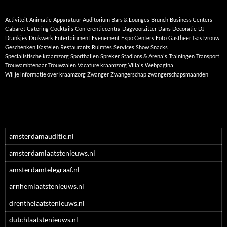
Activiteit
Animatie
Apparatuur
Auditorium
Bars & Lounges
Brunch
Business Centers
Cabaret
Catering
Cocktails
Conferentiecentra
Dagvoorzitter
Dans
Decoratie
DJ
Drankjes
Drukwerk
Entertainment
Evenement
Expo Centers
Foto
Gastheer
Gastvrouw
Geschenken
Kastelen
Restaurants
Ruimtes
Services
Show
Snacks
Specialistische kraamzorg
Sporthallen
Spreker
Stadions & Arena's
Trainingen
Transport
Trouwambtenaar
Trouwzalen
Vacature kraamzorg
Villa's
Webpagina
Wil je informatie over kraamzorg
Zwanger
Zwangerschap
zwangerschapsmaanden
amsterdamauditie.nl
amsterdamlaatstenieuws.nl
amsterdamtelegraaf.nl
arnhemlaatstenieuws.nl
drenthelaatstenieuws.nl
dutchlaatstenieuws.nl