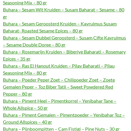
Seasoning Mix – 80 gr
Buhara – Sesam Wit Kruiden – Susam Baharat – Sesame – 80
gr
Buhara – Sesam Geroosterd Kruiden – Kavrulmus Susam
Baharat- Roasted Sesame Epices – 80 gr
Buhara – Sesam Dubbel Geroosterd – Susam Cifte Kavrulmus
– Sesame Double Doree – 80 gr
Buhara – Rosemarijn Kruiden – Biberiye Baharati – Rosemary
Epices – 35 gr
Buhara – Ras El Hanout Kruiden – Pilav Baharati – Pilau
Seasoning Mix – 80 gr
Buhara – Poeder Peper Zoet – Chilipoeder Zoet – Zoete
Gemalen Peper – Toz Biber Tatli – Sweet Powdered Red
Pepper – 80 gr
Buhara – Piment Heel – Pimentkorrel – Yenibahar Tane –
Whole Allspice – 50 gr
Buhara – Piment Gemalen – Pimentpoeder – Yenibahar Toz –
Ground Allspices – 40 gr
Buhara – Pijnboompitten – Cam Fistigi – Pine Nuts – 30 gr