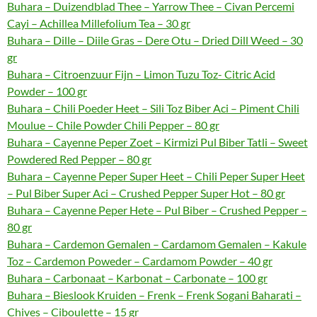
Buhara – Duizendblad Thee – Yarrow Thee – Civan Percemi
Cayi – Achillea Millefolium Tea – 30 gr
Buhara – Dille – Diile Gras – Dere Otu – Dried Dill Weed – 30
gr
Buhara – Citroenzuur Fijn – Limon Tuzu Toz- Citric Acid
Powder – 100 gr
Buhara – Chili Poeder Heet – Sili Toz Biber Aci – Piment Chili
Moulue – Chile Powder Chili Pepper – 80 gr
Buhara – Cayenne Peper Zoet – Kirmizi Pul Biber Tatli – Sweet
Powdered Red Pepper – 80 gr
Buhara – Cayenne Peper Super Heet – Chili Peper Super Heet
– Pul Biber Super Aci – Crushed Pepper Super Hot – 80 gr
Buhara – Cayenne Peper Hete – Pul Biber – Crushed Pepper –
80 gr
Buhara – Cardemon Gemalen – Cardamom Gemalen – Kakule
Toz – Cardemon Poweder – Cardamom Powder – 40 gr
Buhara – Carbonaat – Karbonat – Carbonate – 100 gr
Buhara – Bieslook Kruiden – Frenk – Frenk Sogani Baharati –
Chives – Ciboulette – 15 gr