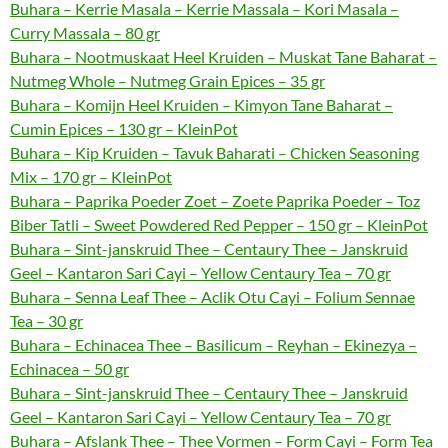
Buhara – Kerrie Masala – Kerrie Massala – Kori Masala –
Curry Massala – 80 gr
Buhara – Nootmuskaat Heel Kruiden – Muskat Tane Baharat –
Nutmeg Whole – Nutmeg Grain Epices – 35 gr
Buhara – Komijn Heel Kruiden – Kimyon Tane Baharat –
Cumin Epices – 130 gr – KleinPot
Buhara – Kip Kruiden – Tavuk Baharati – Chicken Seasoning
Mix – 170 gr – KleinPot
Buhara – Paprika Poeder Zoet – Zoete Paprika Poeder – Toz
Biber Tatli – Sweet Powdered Red Pepper – 150 gr – KleinPot
Buhara – Sint-janskruid Thee – Centaury Thee – Janskruid
Geel – Kantaron Sari Cayi – Yellow Centaury Tea – 70 gr
Buhara – Senna Leaf Thee – Aclik Otu Cayi – Folium Sennae
Tea – 30 gr
Buhara – Echinacea Thee – Basilicum – Reyhan – Ekinezya –
Echinacea – 50 gr
Buhara – Sint-janskruid Thee – Centaury Thee – Janskruid
Geel – Kantaron Sari Cayi – Yellow Centaury Tea – 70 gr
Buhara – Afslank Thee – Thee Vormen – Form Cayi – Form Tea