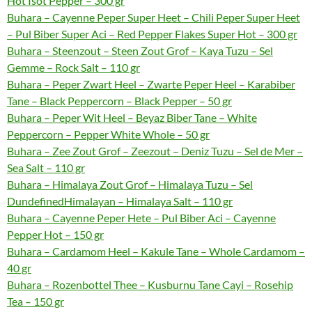
Hot Isot Pepper – 300 gr
Buhara – Cayenne Peper Super Heet – Chili Peper Super Heet
– Pul Biber Super Aci – Red Pepper Flakes Super Hot – 300 gr
Buhara – Steenzout – Steen Zout Grof – Kaya Tuzu – Sel
Gemme – Rock Salt – 110 gr
Buhara – Peper Zwart Heel – Zwarte Peper Heel – Karabiber
Tane – Black Peppercorn – Black Pepper – 50 gr
Buhara – Peper Wit Heel – Beyaz Biber Tane – White
Peppercorn – Pepper White Whole – 50 gr
Buhara – Zee Zout Grof – Zeezout – Deniz Tuzu – Sel de Mer –
Sea Salt – 110 gr
Buhara – Himalaya Zout Grof – Himalaya Tuzu – Sel
DundefinedHimalayan – Himalaya Salt – 110 gr
Buhara – Cayenne Peper Hete – Pul Biber Aci – Cayenne
Pepper Hot – 150 gr
Buhara – Cardamom Heel – Kakule Tane – Whole Cardamom –
40 gr
Buhara – Rozenbottel Thee – Kusburnu Tane Cayi – Rosehip
Tea – 150 gr