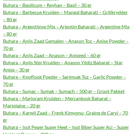
Buhara – Basilicum – Reyhan – Basil – 30 gr
Buhara – Barbecue Kruiden – Mangal Baharati – Grillkrydder
– 80 gr
Buhara – Argentijnse Mix – Arjentin Baharati – Argentine Mix
– 80 gr
Buhara – Anijs Zaad Gemalen – Anason Toz – Anise Powder –
70 gr
Buhara – Anijs Zaad – Anason – Aniseed – 60 gr
Buhara – Anijs Ster Kruiden – Anason Yildiz Baharat – Star
Anise – 30 gr
Buhara – Knoflook Poeder – Sarimsak Toz – Garlic Powder –
70 gr
Buhara – Sumac – Sumak – Sumach – 500 gr – Groot Pakket
Buhara – Marjoram Kruiden – Mercankosk Baharat –
Marjolaine – 20 gr
Buhara – Karwij Zaad – Frenk Kimyonu- Graine de Carvi – 70
gr
Buhara – Isot Peper Super Heet – Isot Biber Super Aci – Super