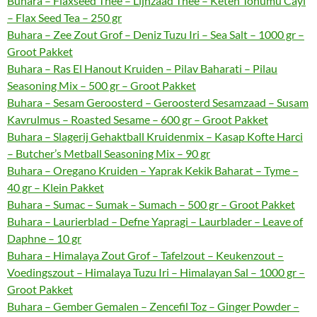
Buhara – Flaxseed Thee – Lijnzaad Thee – Keten Tohumu Cayi
– Flax Seed Tea – 250 gr
Buhara – Zee Zout Grof – Deniz Tuzu Iri – Sea Salt – 1000 gr –
Groot Pakket
Buhara – Ras El Hanout Kruiden – Pilav Baharati – Pilau
Seasoning Mix – 500 gr – Groot Pakket
Buhara – Sesam Geroosterd – Geroosterd Sesamzaad – Susam
Kavrulmus – Roasted Sesame – 600 gr – Groot Pakket
Buhara – Slagerij Gehaktball Kruidenmix – Kasap Kofte Harci
– Butcher’s Metball Seasoning Mix – 90 gr
Buhara – Oregano Kruiden – Yaprak Kekik Baharat – Tyme –
40 gr – Klein Pakket
Buhara – Sumac – Sumak – Sumach – 500 gr – Groot Pakket
Buhara – Laurierblad – Defne Yapragi – Laurblader – Leave of
Daphne – 10 gr
Buhara – Himalaya Zout Grof – Tafelzout – Keukenzout –
Voedingszout – Himalaya Tuzu Iri – Himalayan Sal – 1000 gr –
Groot Pakket
Buhara – Gember Gemalen – Zencefil Toz – Ginger Powder –