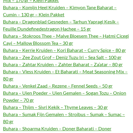
Mix – 170 gr – Klein Pakket
Buhara – Komijn Heel Kruiden – Kimyon Tane Baharat –
Cumin – 130 gr – Klein Pakket
Buhara – Dragonblad Gesneden – Tarhun Yapragi Kesik –
Feuille Dundefinedestragon Hachee – 15 gr
Buhara – Stokroos Thee – Malve Bloesem Thee – Hatmi Cicegi
Cayi – Mallow Blossom Tea – 30 gr
Buhara – Kerrie Kruiden – Kori Baharat – Curry Spice – 80 gr
Buhara – Zee Zout Grof – Deniz Tuzu Iri – Sea Salt – 100 gr
Buhara – Zahtar Kruiden – Zahter Baharat – Za’atar – 80 gr
Buhara – Vless Kruiden – Et Baharati – Meat Seasoning Mix –
80 gr
Buhara – Venkel Zaad – Rezene – Fennel Seeds – 50 gr
Buhara – Uien Poeder – Uien Gemalen – Sogan Tozu – Onion
Powder – 70 gr
Buhara – Thijm – Sivri Kekik – Thyme Leaves – 30 gr
Buhara – Sumak Fijn Gemalen – Stroibus – Sumak – Sumac –
80 gr
Buhara – Shoarma Kruiden – Doner Baharati – Doner