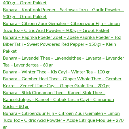
400 gr – Groot Pakket
Buhara – Knoflook Poeder – Sarimsak Tozu – Garlic Powder –
500 gr – Groot Pakket
Buhara – Citroen Zuur Gemalen – Citroenzuur Fijn – Limon
Tuzu Toz – Citric Acid Powder – 900 gr – Groot Pakket
Buhara – Paprika Poeder Zoet – Zoete Paprika Poeder – Toz
Biber Tatli – Sweet Powdered Red Pepper – 150 gr – Klein
Pakket
Buhara – Lavendel Thee – Lavendelthee – Lavanta – Lavender
Tea – Lavendertea – 60 gr
Buhara – Winter Thee – Kis Cayi – Winter Tea – 100 gr
Buhara – Gember Heel Thee – Ginger Whole Thee – Gember
Korrel – Zencefil Tane Cayi – Ginger Grain Tea – 200 gr
Buhara – Stick Cinnamon Thee – Kaneel Stok Thee –
Kaneelstokjes – Kaneel – Cubuk Tarcin Cayi – Cinnamon
Sticks – 80 gr
Buhara – Citroenzuur Fijn – Citroen Zuur Gemalen – Limon
Tuzu Toz – Cidric Acid Powder – Acide Citrique Moulue – 270
gr