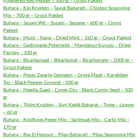
Powdered Red Pepper – 500 gr – Groot Pakket
Buhara – Kip Kruiden – Tavuk Baharati – Chicken Seasoning
Mix – 700 gr – Groot Pakket
Buhara – Sesam Wit – Susam – Sesame – 600 gr – Groot
Pakket
Buhara – Munt – Nane – Dried Mint – 160 gr – Groot Pakket
Buhara – Gedroogde Peterselie – Maydanoz Kurusu – Dried
Parsley – 100 gr
Buhara – Bicarbonaat – Bikarbonat – Bicarbonate – 1000 gr –
Groot Pakket
Buhara – Peper Zwarte Gemalen – Grote Maat – Karabiber
Toz – Black Pepper Ground – 500 gr
Buhara – Nigella Zaad – Corek Otu – Black Cumin Seed – 500
gr
Buhara – Thijm Kruiden – Sivri Kekik Baharat – Tyme – Leaves
– 60 gr
Buhara – Knoflook Peper Mix – Sarimsak Mix – Carlic Mix –
170 gr
Buhara – Ras El Hanout – Pilav Baharati – Pilau Seasoning Mix