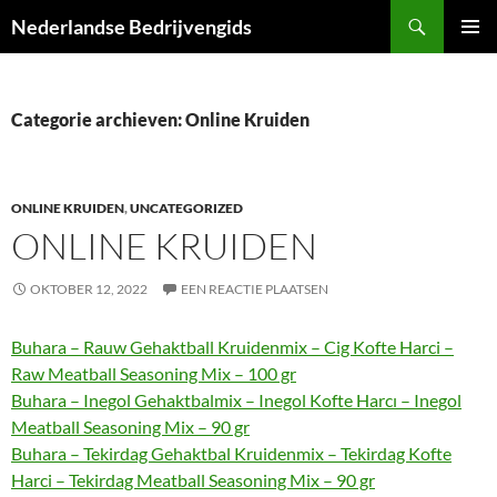
Ga
Zoeken
Nederlandse Bedrijvengids
naar
PRIMAI
de
MENU
inhoud
Categorie archieven: Online Kruiden
ONLINE KRUIDEN
,
UNCATEGORIZED
ONLINE KRUIDEN
OKTOBER 12, 2022
EEN REACTIE PLAATSEN
Buhara – Rauw Gehaktball Kruidenmix – Cig Kofte Harci –
Raw Meatball Seasoning Mix – 100 gr
Buhara – Inegol Gehaktbalmix – Inegol Kofte Harcı – Inegol
Meatball Seasoning Mix – 90 gr
Buhara – Tekirdag Gehaktbal Kruidenmix – Tekirdag Kofte
Harci – Tekirdag Meatball Seasoning Mix – 90 gr