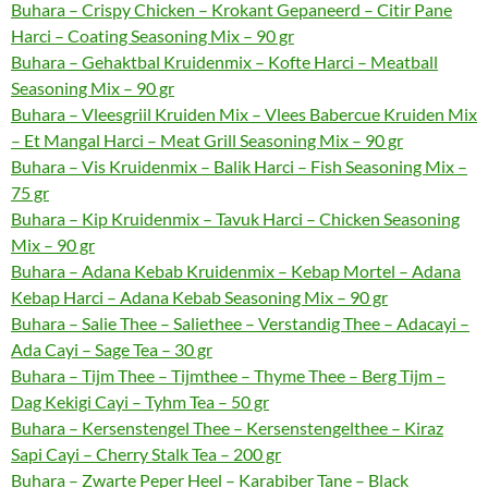
Buhara – Crispy Chicken – Krokant Gepaneerd – Citir Pane
Harci – Coating Seasoning Mix – 90 gr
Buhara – Gehaktbal Kruidenmix – Kofte Harci – Meatball
Seasoning Mix – 90 gr
Buhara – Vleesgriil Kruiden Mix – Vlees Babercue Kruiden Mix
– Et Mangal Harci – Meat Grill Seasoning Mix – 90 gr
Buhara – Vis Kruidenmix – Balik Harci – Fish Seasoning Mix –
75 gr
Buhara – Kip Kruidenmix – Tavuk Harci – Chicken Seasoning
Mix – 90 gr
Buhara – Adana Kebab Kruidenmix – Kebap Mortel – Adana
Kebap Harci – Adana Kebab Seasoning Mix – 90 gr
Buhara – Salie Thee – Saliethee – Verstandig Thee – Adacayi –
Ada Cayi – Sage Tea – 30 gr
Buhara – Tijm Thee – Tijmthee – Thyme Thee – Berg Tijm –
Dag Kekigi Cayi – Tyhm Tea – 50 gr
Buhara – Kersenstengel Thee – Kersenstengelthee – Kiraz
Sapi Cayi – Cherry Stalk Tea – 200 gr
Buhara – Zwarte Peper Heel – Karabiber Tane – Black