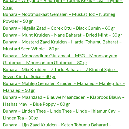
Buhara – Oregano – Blad Tijm – Yaprak Kekik – Leaf Thyme –
25 gr
Buhara – Nootmuskaat Gemalen – Muskat Toz – Nutmeg
Powder – 50 gr
Buhara – Nigella Zaad – Corek Otu – Black Cumin – 80 gr
Buhara – Munt Kruiden – Nane Baharat – Dried Mint – 30 gr
Buhara – Mosterd Zaad Kruiden – Hardal Tohumu Baharat –
Mustard Seed Whole – 80 gr
Buhara – Monosodium Glutamaat – MSG – Monosodyum
Glutamat – Monosodium Glutamat – 80 gr
Buhara – Mix Kruiden – 7 Turlu Baharat – 7 Kind of Spice –
Seven Kind of Spice – 80 gr
Buhara – Mahlep Gemalen Kruiden – Mahalep – Mahlep Toz –
Mahalep – 50 gr
Buhara – Maanzaad – Blauwe Maanzaden – Klaproos Blauw –
Hashas Mavi – Blue Poppy – 80 gr
Buhara – Linden Thee – Linde Thee – Linde – Ihlamur Cayi –
Linden Tea – 30 gr
Buhara – Lijn Zaad Kruiden – Keten Tohumu Baharati –