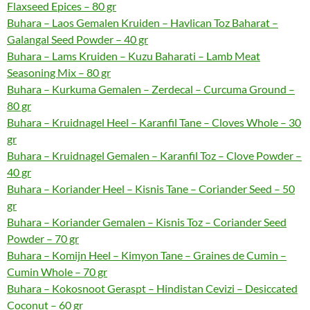
Flaxseed Epices – 80 gr
Buhara – Laos Gemalen Kruiden – Havlican Toz Baharat –
Galangal Seed Powder – 40 gr
Buhara – Lams Kruiden – Kuzu Baharati – Lamb Meat
Seasoning Mix – 80 gr
Buhara – Kurkuma Gemalen – Zerdecal – Curcuma Ground –
80 gr
Buhara – Kruidnagel Heel – Karanfil Tane – Cloves Whole – 30
gr
Buhara – Kruidnagel Gemalen – Karanfil Toz – Clove Powder –
40 gr
Buhara – Koriander Heel – Kisnis Tane – Coriander Seed – 50
gr
Buhara – Koriander Gemalen – Kisnis Toz – Coriander Seed
Powder – 70 gr
Buhara – Komijn Heel – Kimyon Tane – Graines de Cumin –
Cumin Whole – 70 gr
Buhara – Kokosnoot Geraspt – Hindistan Cevizi – Desiccated
Coconut – 60 gr