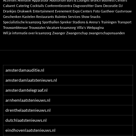
Activiteit
Animatie
Apparatuur
Auditorium
Bars & Lounges
Brunch
Business Centers
Cabaret
Catering
Cocktails
Conferentiecentra
Dagvoorzitter
Dans
Decoratie
DJ
Drankjes
Drukwerk
Entertainment
Evenement
Expo Centers
Foto
Gastheer
Gastvrouw
Geschenken
Kastelen
Restaurants
Ruimtes
Services
Show
Snacks
Specialistische kraamzorg
Sporthallen
Spreker
Stadions & Arena's
Trainingen
Transport
Trouwambtenaar
Trouwzalen
Vacature kraamzorg
Villa's
Webpagina
Wil je informatie over kraamzorg
Zwanger
Zwangerschap
zwangerschapsmaanden
amsterdamauditie.nl
amsterdamlaatstenieuws.nl
amsterdamtelegraaf.nl
arnhemlaatstenieuws.nl
drenthelaatstenieuws.nl
dutchlaatstenieuws.nl
eindhovenlaatstenieuws.nl