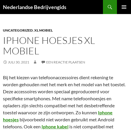
Ga
Zoeken
Nederlandse Bedrijvengids
naar
PRIMAI
de
MENU
inhoud
UNCATEGORIZED
,
XL MOBIEL
IPHONE HOESJES XL
MOBIEL
JULI 30, 2021
EEN REACTIE PLAATSEN
Bij het kiezen van telefoonaccessoires dient rekening te
worden gehouden met het merk en het model van het toestel.
Deze accessoires worden speciaal geproduceerd voor
specifieke smartphones. Met name telefoonhoesjes en
opladers zijn slechts compatibel met het desbetreffende
toestel waarvoor ze zijn ontworpen. Zo kunnen
Iphone
hoesjes
bijvoorbeeld niet worden gebruikt met Android
telefoons. Ook een
Iphone kabel
is niet compatibel met