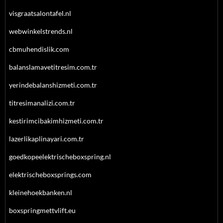
visgraatsalontafel.nl
webwinkelstrends.nl
cbmuhendislik.com
balanslamavetitresim.com.tr
yerindebalanshizmeti.com.tr
titresimanalizi.com.tr
kestirimcibakimhizmeti.com.tr
lazerlikaplinayari.com.tr
goedkopeelektrischeboxspring.nl
elektrischeboxsprings.com
kleinehoekbanken.nl
boxspringmettvlift.eu