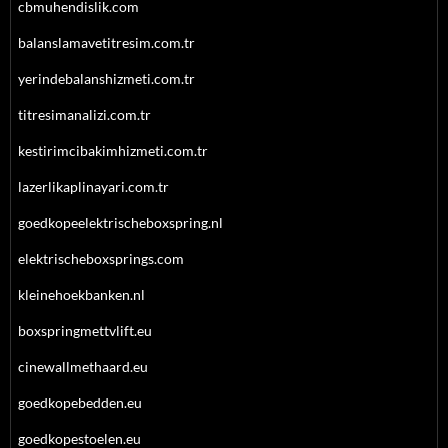
cbmuhendislik.com
balanslamavetitresim.com.tr
yerindebalanshizmeti.com.tr
titresimanalizi.com.tr
kestirimcibakimhizmeti.com.tr
lazerlikaplinayari.com.tr
goedkopeelektrischeboxspring.nl
elektrischeboxsprings.com
kleinehoekbanken.nl
boxspringmettvlift.eu
cinewallmethaard.eu
goedkopebedden.eu
goedkopestoelen.eu