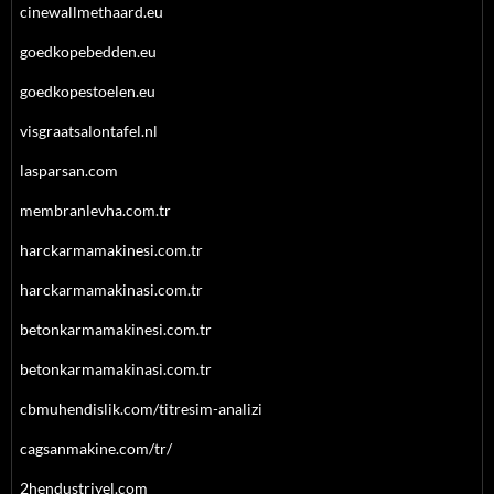
cinewallmethaard.eu
goedkopebedden.eu
goedkopestoelen.eu
visgraatsalontafel.nl
lasparsan.com
membranlevha.com.tr
harckarmamakinesi.com.tr
harckarmamakinasi.com.tr
betonkarmamakinesi.com.tr
betonkarmamakinasi.com.tr
cbmuhendislik.com/titresim-analizi
cagsanmakine.com/tr/
2hendustriyel.com