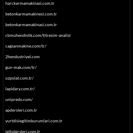
harckarmamakinasi.com.tr
betonkarmamakinesi.com.tr
betonkarmamakinasi.com.tr
cbmuhendislik.com/titresim-analizi
cagsanmakine.com/tr/
2hendustriyel.com
gun-mak.com/tr/
ozpolat.com.tr/
lapidary.com.tr/
unipredo.com/
apdersleri.com.tr
yurtdisiegitimkurumlari.com.tr
ieltsdersleri.com.tr