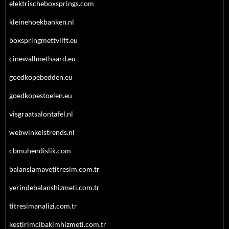
elektrischeboxsprings.com
kleinehoekbanken.nl
boxspringmettvlift.eu
cinewallmethaard.eu
goedkopebedden.eu
goedkopestoelen.eu
visgraatsalontafel.nl
webwinkelstrends.nl
cbmuhendislik.com
balanslamavetitresim.com.tr
yerindebalanshizmeti.com.tr
titresimanalizi.com.tr
kestirimcibakimhizmeti.com.tr