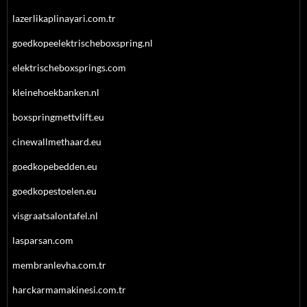
lazerlikaplinayari.com.tr
goedkopeelektrischeboxspring.nl
elektrischeboxsprings.com
kleinehoekbanken.nl
boxspringmettvlift.eu
cinewallmethaard.eu
goedkopebedden.eu
goedkopestoelen.eu
visgraatsalontafel.nl
lasparsan.com
membranlevha.com.tr
harckarmamakinesi.com.tr