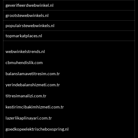
geverifieerdwebwinkel.nl
grootstewebwinkels.nl
populairstewebwinkels.nl
topmarkatplaces.nl
webwinkelstrends.nl
cbmuhendislik.com
balanslamavetitresim.com.tr
yerindebalanshizmeti.com.tr
titresimanalizi.com.tr
kestirimcibakimhizmeti.com.tr
lazerlikaplinayari.com.tr
goedkopeelektrischeboxspring.nl