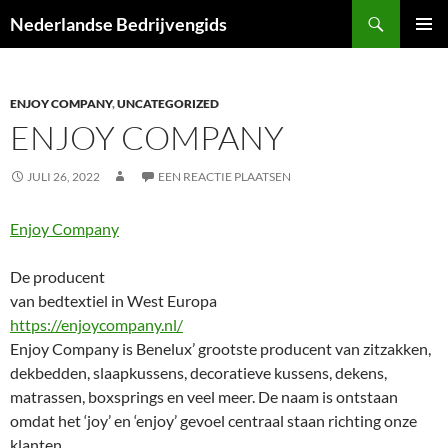
Ga
Zoeken
Nederlandse Bedrijvengids
naar
PRIMAI
de
MENU
inhoud
ENJOY COMPANY
,
UNCATEGORIZED
ENJOY COMPANY
JULI 26, 2022
EEN REACTIE PLAATSEN
Enjoy Company
De producent
van bedtextiel in West Europa
https://enjoycompany.nl/
Enjoy Company is Benelux’ grootste producent van zitzakken,
dekbedden, slaapkussens, decoratieve kussens, dekens,
matrassen, boxsprings en veel meer. De naam is ontstaan
omdat het ‘joy’ en ‘enjoy’ gevoel centraal staan richting onze
klanten