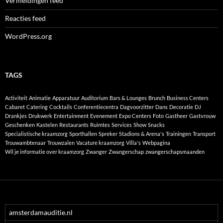
Vermeldingen feed
Reacties feed
WordPress.org
TAGS
Activiteit
Animatie
Apparatuur
Auditorium
Bars & Lounges
Brunch
Business Centers
Cabaret
Catering
Cocktails
Conferentiecentra
Dagvoorzitter
Dans
Decoratie
DJ
Drankjes
Drukwerk
Entertainment
Evenement
Expo Centers
Foto
Gastheer
Gastvrouw
Geschenken
Kastelen
Restaurants
Ruimtes
Services
Show
Snacks
Specialistische kraamzorg
Sporthallen
Spreker
Stadions & Arena's
Trainingen
Transport
Trouwambtenaar
Trouwzalen
Vacature kraamzorg
Villa's
Webpagina
Wil je informatie over kraamzorg
Zwanger
Zwangerschap
zwangerschapsmaanden
amsterdamauditie.nl