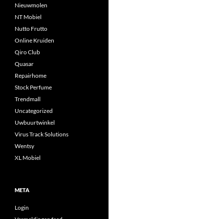
Nieuwmolen
NT Mobiel
Nutto Frutto
Online Kruiden
Qiro Club
Quasar
Repairhome
Stock Perfume
Trendmall
Uncategorized
Uwbuurtwinkel
Virus Track Solutions
Wentsy
XL Mobiel
META
Login