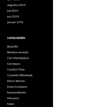
augustus 2019
juli 2019
juni 2019
januari 1970
CATEGORIEËN
Beachfit
Benelux veranda
C2C Marketplace
Cermepos
Comfort Time
Cosmetic Wholesale
Decor Wonen
Enjoy Company
Kassasystemen
Munazzo
News