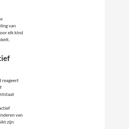
de
eling van
oor elk kind
kkelt.
ief
d reageert
f
ntstaat
ctief
kinderen van
ikt zijn