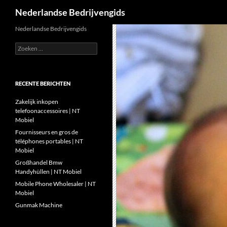
Zoeken
Nederlandse Bedrijvengids
Ga
Nederlandse Bedrijvengids
naar
Zoeken
de
naar:
inhoud
RECENTE BERICHTEN
Zakelijk inkopen
telefoonaccessoires | NT
Mobiel
Fournisseurs en gros de
téléphones portables | NT
Mobiel
Großhandel Bmw
Handyhüllen | NT Mobiel
Mobile Phone Wholesaler | NT
Mobiel
Gunmak Machine