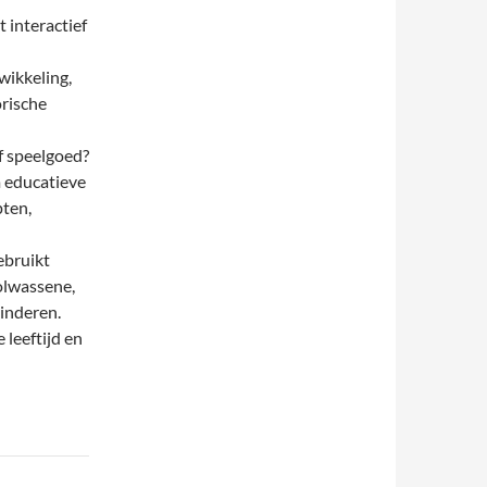
interactief
wikkeling,
orische
f speelgoed?
m educatieve
pten,
gebruikt
olwassene,
kinderen.
 leeftijd en