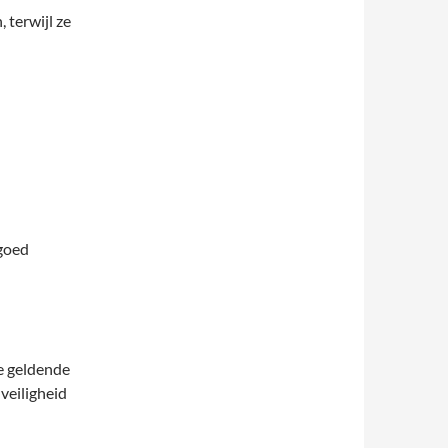
 terwijl ze
lgoed
e geldende
 veiligheid