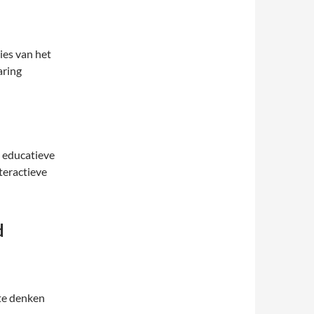
ies van het
aring
s educatieve
teractieve
d
te denken