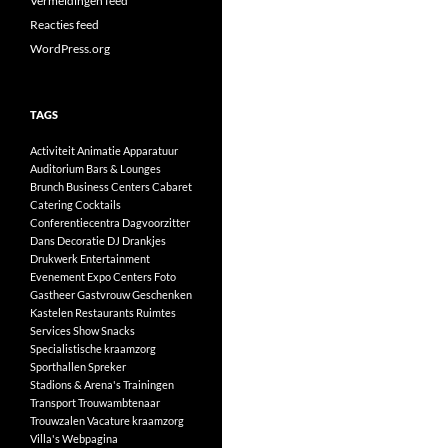
Vermeldingen feed
Reacties feed
WordPress.org
TAGS
Activiteit
Animatie
Apparatuur
Auditorium
Bars & Lounges
Brunch
Business Centers
Cabaret
Catering
Cocktails
Conferentiecentra
Dagvoorzitter
Dans
Decoratie
DJ
Drankjes
Drukwerk
Entertainment
Evenement
Expo Centers
Foto
Gastheer
Gastvrouw
Geschenken
Kastelen
Restaurants
Ruimtes
Services
Show
Snacks
Specialistische kraamzorg
Sporthallen
Spreker
Stadions & Arena's
Trainingen
Transport
Trouwambtenaar
Trouwzalen
Vacature kraamzorg
Villa's
Webpagina