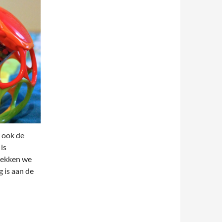
r ook de
is
tdekken we
 is aan de