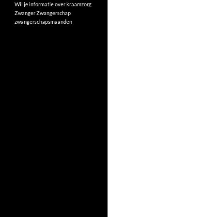
Wil je informatie over kraamzorg
Zwanger
Zwangerschap
zwangerschapsmaanden