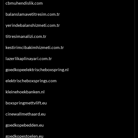
cbmuhendislik.com
balanslamavetitresim.com.tr
yerindebalanshizmeti.com.tr
titresimanalizi.com.tr
kestirimcibakimhizmeti.com.tr
lazerlikaplinayari.com.tr
goedkopeelektrischeboxspring.nl
elektrischeboxsprings.com
kleinehoekbanken.nl
boxspringmettvlift.eu
cinewallmethaard.eu
goedkopebedden.eu
goedkopestoelen.eu