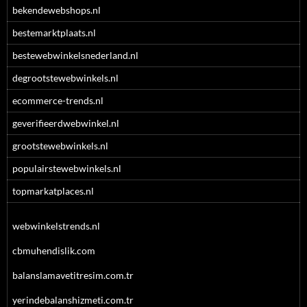
bekendewebshops.nl
bestemarktplaats.nl
bestewebwinkelsnederland.nl
degrootstewebwinkels.nl
ecommerce-trends.nl
geverifieerdwebwinkel.nl
grootstewebwinkels.nl
populairstewebwinkels.nl
topmarkatplaces.nl
webwinkelstrends.nl
cbmuhendislik.com
balanslamavetitresim.com.tr
yerindebalanshizmeti.com.tr