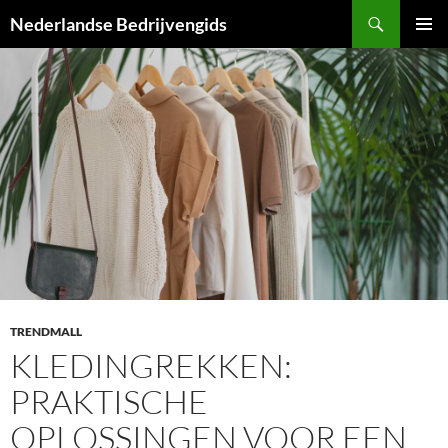
Ga
Zoeken
Nederlandse Bedrijvengids
naar
PRIMAI
de
MENU
inhoud
TRENDMALL
KLEDINGREKKEN:
PRAKTISCHE
OPLOSSINGEN VOOR EEN