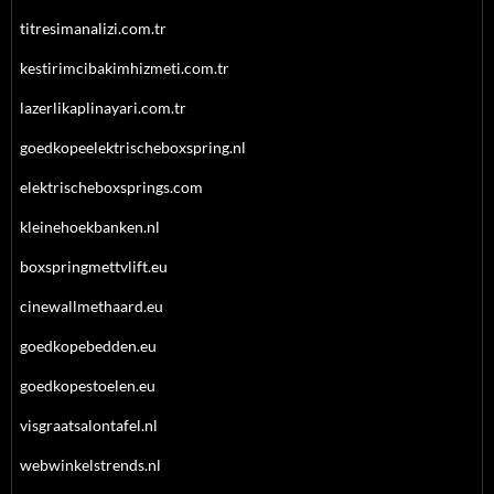
titresimanalizi.com.tr
kestirimcibakimhizmeti.com.tr
lazerlikaplinayari.com.tr
goedkopeelektrischeboxspring.nl
elektrischeboxsprings.com
kleinehoekbanken.nl
boxspringmettvlift.eu
cinewallmethaard.eu
goedkopebedden.eu
goedkopestoelen.eu
visgraatsalontafel.nl
webwinkelstrends.nl