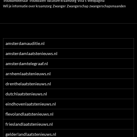
Trouwambtenaar
Trouwzalen
Vacature kraamzorg
Villa's
Webpagina
Wil je informatie over kraamzorg
Zwanger
Zwangerschap
zwangerschapsmaanden
amsterdamauditie.nl
amsterdamlaatstenieuws.nl
amsterdamtelegraaf.nl
arnhemlaatstenieuws.nl
drenthelaatstenieuws.nl
dutchlaatstenieuws.nl
eindhovenlaatstenieuws.nl
flevolandlaatstenieuws.nl
frieslandlaatstenieuws.nl
gelderlandlaatstenieuws.nl