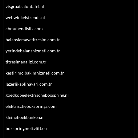
visgraatsalontafel.nl
webwinkelstrends.nl
cbmuhendislik.com
balanslamavetitresim.com.tr
yerindebalanshizmeti.com.tr
titresimanalizi.com.tr
kestirimcibakimhizmeti.com.tr
lazerlikaplinayari.com.tr
goedkopeelektrischeboxspring.nl
elektrischeboxsprings.com
kleinehoekbanken.nl
boxspringmettvlift.eu