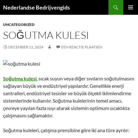
Ga
Zoeken
Nederlandse Bedrijvengids
naar
PRIMAI
de
MENU
UNCATEGORIZED
inhoud
SOĞUTMA KULESI
DECEMBER 11, 2024
EEN REACTIE PLAATSEN
Soğutma kulesi
, sıcak suyun veya diğer sıvıların soğutulmasını
sağlayan büyük ve endüstriyel yapılardır. Genellikle enerji
santralleri, endüstriyel tesisler ve büyük ölçekli iklimlendirme
sistemlerinde kullanılır. Soğutma kulelerinin temel amacı,
çevreye yayılan fazla ısıyı atarak sistemin optimum sıcaklıkta
çalışmasını sağlamaktır.
Soğutma kuleleri, çalışma prensibine göre iki ana türe ayrılır: