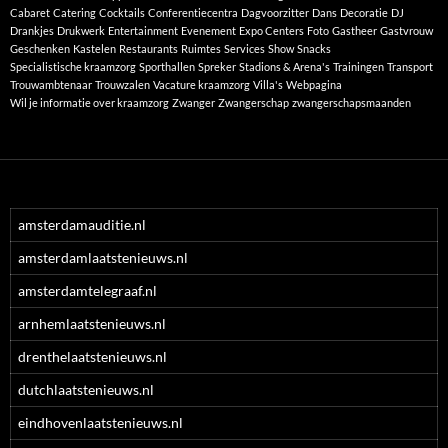
Cabaret
Catering
Cocktails
Conferentiecentra
Dagvoorzitter
Dans
Decoratie
DJ
Drankjes
Drukwerk
Entertainment
Evenement
Expo Centers
Foto
Gastheer
Gastvrouw
Geschenken
Kastelen
Restaurants
Ruimtes
Services
Show
Snacks
Specialistische kraamzorg
Sporthallen
Spreker
Stadions & Arena's
Trainingen
Transport
Trouwambtenaar
Trouwzalen
Vacature kraamzorg
Villa's
Webpagina
Wil je informatie over kraamzorg
Zwanger
Zwangerschap
zwangerschapsmaanden
amsterdamauditie.nl
amsterdamlaatstenieuws.nl
amsterdamtelegraaf.nl
arnhemlaatstenieuws.nl
drenthelaatstenieuws.nl
dutchlaatstenieuws.nl
eindhovenlaatstenieuws.nl