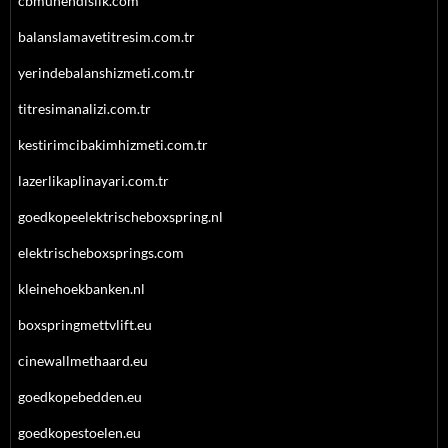
cbmuhendislik.com
balanslamavetitresim.com.tr
yerindebalanshizmeti.com.tr
titresimanalizi.com.tr
kestirimcibakimhizmeti.com.tr
lazerlikaplinayari.com.tr
goedkopeelektrischeboxspring.nl
elektrischeboxsprings.com
kleinehoekbanken.nl
boxspringmettvlift.eu
cinewallmethaard.eu
goedkopebedden.eu
goedkopestoelen.eu