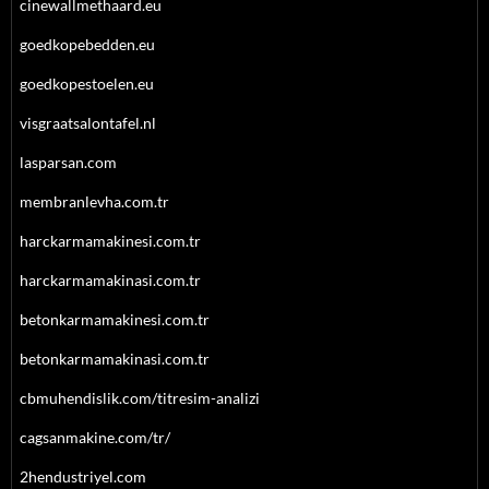
cinewallmethaard.eu
goedkopebedden.eu
goedkopestoelen.eu
visgraatsalontafel.nl
lasparsan.com
membranlevha.com.tr
harckarmamakinesi.com.tr
harckarmamakinasi.com.tr
betonkarmamakinesi.com.tr
betonkarmamakinasi.com.tr
cbmuhendislik.com/titresim-analizi
cagsanmakine.com/tr/
2hendustriyel.com