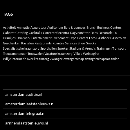
TAGS
Activiteit
Animatie
Apparatuur
Auditorium
Bars & Lounges
Brunch
Business Centers
Cabaret
Catering
Cocktails
Conferentiecentra
Dagvoorzitter
Dans
Decoratie
DJ
Drankjes
Drukwerk
Entertainment
Evenement
Expo Centers
Foto
Gastheer
Gastvrouw
Geschenken
Kastelen
Restaurants
Ruimtes
Services
Show
Snacks
Specialistische kraamzorg
Sporthallen
Spreker
Stadions & Arena's
Trainingen
Transport
Trouwambtenaar
Trouwzalen
Vacature kraamzorg
Villa's
Webpagina
Wil je informatie over kraamzorg
Zwanger
Zwangerschap
zwangerschapsmaanden
amsterdamauditie.nl
amsterdamlaatstenieuws.nl
amsterdamtelegraaf.nl
arnhemlaatstenieuws.nl