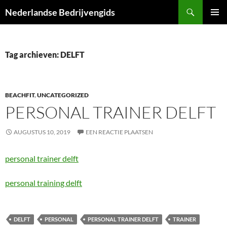
Ga
Zoeken
Nederlandse Bedrijvengids
naar
PRIMAI
de
MENU
inhoud
Tag archieven: DELFT
BEACHFIT
,
UNCATEGORIZED
PERSONAL TRAINER DELFT
AUGUSTUS 10, 2019
EEN REACTIE PLAATSEN
personal trainer delft
personal training delft
DELFT
PERSONAL
PERSONAL TRAINER DELFT
TRAINER