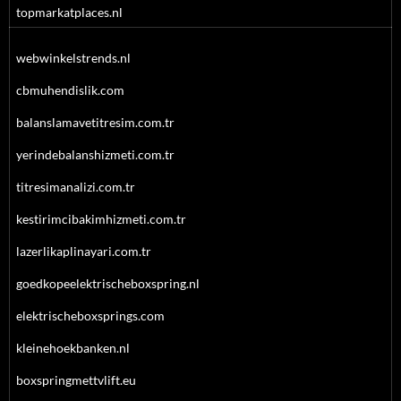
topmarkatplaces.nl
webwinkelstrends.nl
cbmuhendislik.com
balanslamavetitresim.com.tr
yerindebalanshizmeti.com.tr
titresimanalizi.com.tr
kestirimcibakimhizmeti.com.tr
lazerlikaplinayari.com.tr
goedkopeelektrischeboxspring.nl
elektrischeboxsprings.com
kleinehoekbanken.nl
boxspringmettvlift.eu