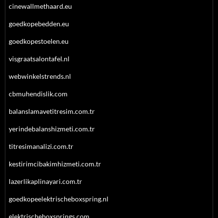
cinewallmethaard.eu
goedkopebedden.eu
goedkopestoelen.eu
visgraatsalontafel.nl
webwinkelstrends.nl
cbmuhendislik.com
balanslamavetitresim.com.tr
yerindebalanshizmeti.com.tr
titresimanalizi.com.tr
kestirimcibakimhizmeti.com.tr
lazerlikaplinayari.com.tr
goedkopeelektrischeboxspring.nl
elektrischeboxsprings.com