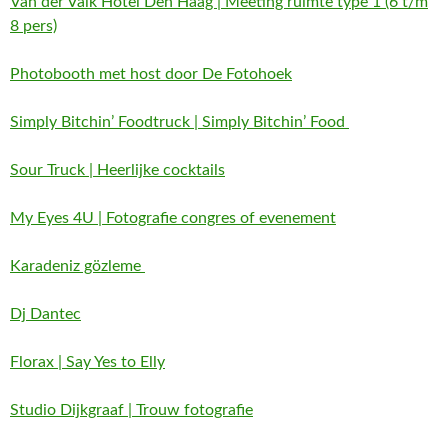
Van der Valk Hotel Den Haag | Meeting ruimte type 1 (6 t/m
8 pers)
Photobooth met host door De Fotohoek
Simply Bitchin’ Foodtruck | Simply Bitchin’ Food
Sour Truck | Heerlijke cocktails
My Eyes 4U | Fotografie congres of evenement
Karadeniz gözleme
Dj Dantec
Florax | Say Yes to Elly
Studio Dijkgraaf | Trouw fotografie