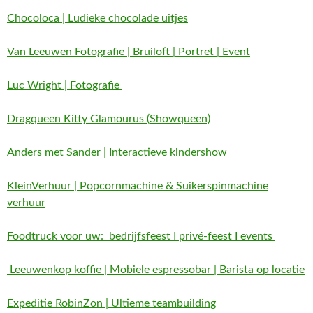
Chocoloca | Ludieke chocolade uitjes
Van Leeuwen Fotografie | Bruiloft | Portret | Event
Luc Wright | Fotografie
Dragqueen Kitty Glamourus (Showqueen)
Anders met Sander | Interactieve kindershow
KleinVerhuur | Popcornmachine & Suikerspinmachine
verhuur
Foodtruck voor uw: bedrijfsfeest I privé-feest I events
Leeuwenkop koffie | Mobiele espressobar | Barista op locatie
Expeditie RobinZon | Ultieme teambuilding