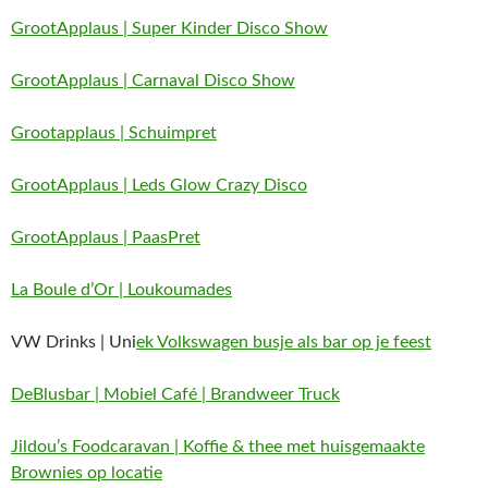
GrootApplaus | Super Kinder Disco Show
GrootApplaus | Carnaval Disco Show
Grootapplaus | Schuimpret
GrootApplaus | Leds Glow Crazy Disco
GrootApplaus | PaasPret
La Boule d’Or | Loukoumades
VW Drinks | Uni
ek Volkswagen busje als bar op je feest
DeBlusbar | Mobiel Café | Brandweer Truck
Jildou’s Foodcaravan | Koffie & thee met huisgemaakte
Brownies op locatie