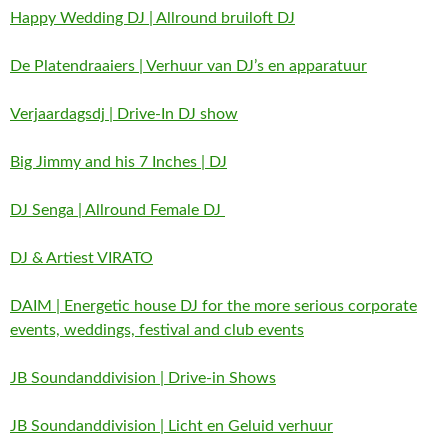
Happy Wedding DJ | Allround bruiloft DJ
De Platendraaiers | Verhuur van DJ’s en apparatuur
Verjaardagsdj | Drive-In DJ show
Big Jimmy and his 7 Inches | DJ
DJ Senga | Allround Female DJ
DJ & Artiest VIRATO
DAIM | Energetic house DJ for the more serious corporate
events, weddings, festival and club events
JB Soundanddivision | Drive-in Shows
JB Soundanddivision | Licht en Geluid verhuur