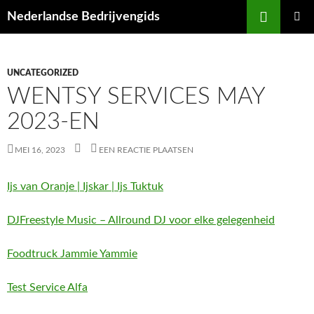
Ga
Zoeken
Nederlandse Bedrijvengids
naar
PRIMAI
de
MENU
inhoud
UNCATEGORIZED
WENTSY SERVICES MAY
2023-EN
MEI 16, 2023
EEN REACTIE PLAATSEN
Ijs van Oranje | Ijskar | Ijs Tuktuk
DJFreestyle Music – Allround DJ voor elke gelegenheid
Foodtruck Jammie Yammie
Test Service Alfa