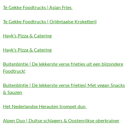
Te Gekke Foodtrucks | Asian Fries
Te Gekke Foodtrucks | Oriëntaalse Kroketterij
Hayk’s Pizza & Catering
Hayk’s Pizza & Catering
Buitenbintje | De lekkerste verse frietjes uit een bijzondere
Foodtruck!
Buitenbintje | De lekkerste verse frietjes| Met vegan Snacks
& Sauzen
Het Nederlandse Herauten trompet duo
Alpen Duo | Duitse schlagers & Oostenrijkse oberkrainer