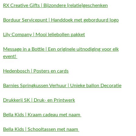
RX Creative Gifts | Bijzondere (relatie)geschenken
Borduur Servicepunt | Handdoek met geborduurd logo
Lily Company | Mooi leliebollen pakket
Message in a Bottle | Een originele uitnodiging voor elk
event!
Hedenbosch | Posters en cards
Barnies Springkussen Verhuur | Unieke ballon Decoratie
Drukkerij SK | Druk- en Printwerk
Bella Kids | Kraam cadeau met naam
Bella Kids | Schooltassen met naam