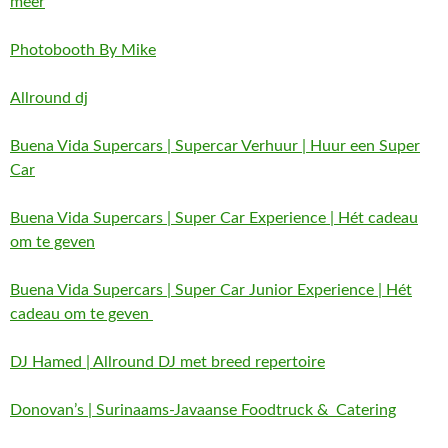
meer
Photobooth By Mike
Allround dj
Buena Vida Supercars | Supercar Verhuur | Huur een Super
Car
Buena Vida Supercars | Super Car Experience | Hét cadeau
om te geven
Buena Vida Supercars | Super Car Junior Experience | Hét
cadeau om te geven
DJ Hamed | Allround DJ met breed repertoire
Donovan’s | Surinaams-Javaanse Foodtruck & Catering