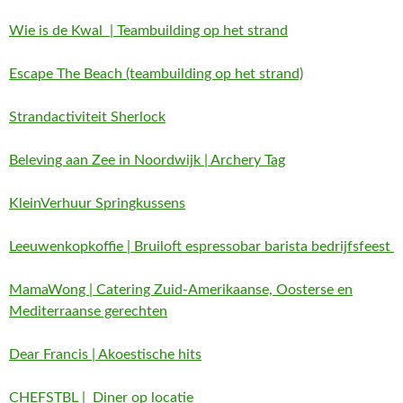
Wie is de Kwal | Teambuilding op het strand
Escape The Beach (teambuilding op het strand)
Strandactiviteit Sherlock
Beleving aan Zee in Noordwijk | Archery Tag
KleinVerhuur Springkussens
Leeuwenkopkoffie | Bruiloft espressobar barista bedrijfsfeest
MamaWong | Catering Zuid-Amerikaanse, Oosterse en
Mediterraanse gerechten
Dear Francis | Akoestische hits
CHEFSTBL | Diner op locatie