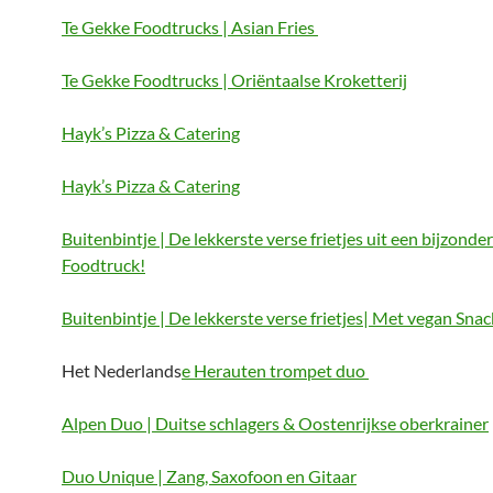
Te Gekke Foodtrucks | Asian Fries
Te Gekke Foodtrucks | Oriëntaalse Kroketterij
Hayk’s Pizza & Catering
Hayk’s Pizza & Catering
Buitenbintje | De lekkerste verse frietjes uit een bijzonde
Foodtruck!
Buitenbintje | De lekkerste verse frietjes| Met vegan Sna
Het Nederlands
e Herauten trompet duo
Alpen Duo | Duitse schlagers & Oostenrijkse oberkrainer
Duo Unique | Zang, Saxofoon en Gitaar