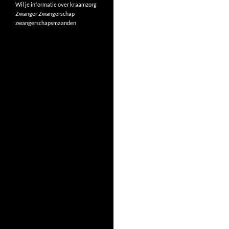
Wil je informatie over kraamzorg
Zwanger
Zwangerschap
zwangerschapsmaanden