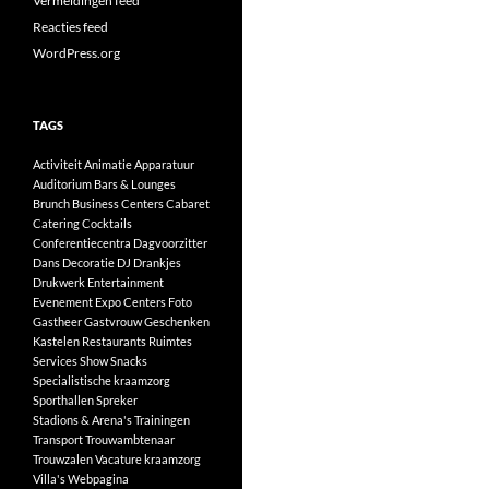
Vermeldingen feed
Reacties feed
WordPress.org
TAGS
Activiteit
Animatie
Apparatuur
Auditorium
Bars & Lounges
Brunch
Business Centers
Cabaret
Catering
Cocktails
Conferentiecentra
Dagvoorzitter
Dans
Decoratie
DJ
Drankjes
Drukwerk
Entertainment
Evenement
Expo Centers
Foto
Gastheer
Gastvrouw
Geschenken
Kastelen
Restaurants
Ruimtes
Services
Show
Snacks
Specialistische kraamzorg
Sporthallen
Spreker
Stadions & Arena's
Trainingen
Transport
Trouwambtenaar
Trouwzalen
Vacature kraamzorg
Villa's
Webpagina