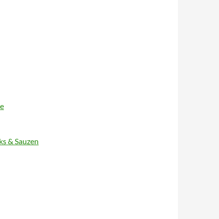
re
cks & Sauzen