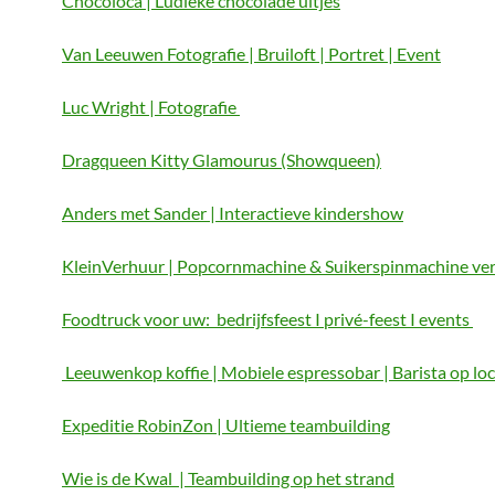
Chocoloca | Ludieke chocolade uitjes
Van Leeuwen Fotografie | Bruiloft | Portret | Event
Luc Wright | Fotografie
Dragqueen Kitty Glamourus (Showqueen)
Anders met Sander | Interactieve kindershow
KleinVerhuur | Popcornmachine & Suikerspinmachine ve
Foodtruck voor uw: bedrijfsfeest I privé-feest I events
Leeuwenkop koffie | Mobiele espressobar | Barista op loc
Expeditie RobinZon | Ultieme teambuilding
Wie is de Kwal | Teambuilding op het strand