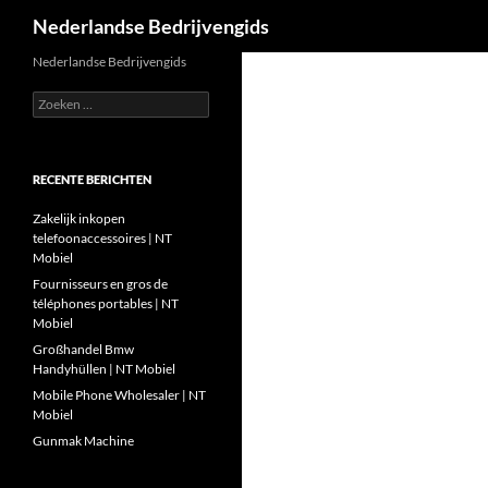
Zoeken
Nederlandse Bedrijvengids
Ga
Nederlandse Bedrijvengids
naar
Zoeken
de
naar:
inhoud
RECENTE BERICHTEN
Zakelijk inkopen
telefoonaccessoires | NT
Mobiel
Fournisseurs en gros de
téléphones portables | NT
Mobiel
Großhandel Bmw
Handyhüllen | NT Mobiel
Mobile Phone Wholesaler | NT
Mobiel
Gunmak Machine