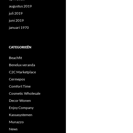
augustus 2019
juli 2019
juni 2019
januari 1970
CATEGORIEËN
Beachfit
Benelux veranda
C2C Marketplace
Cermepos
Comfort Time
Cosmetic Wholesale
Decor Wonen
Enjoy Company
Kassasystemen
Munazzo
News