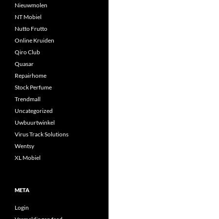
Nieuwmolen
NT Mobiel
Nutto Frutto
Online Kruiden
Qiro Club
Quasar
Repairhome
Stock Perfume
Trendmall
Uncategorized
Uwbuurtwinkel
Virus Track Solutions
Wentsy
XL Mobiel
META
Login