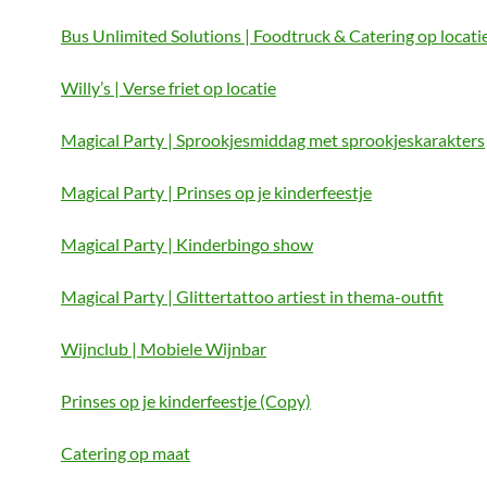
Bus Unlimited Solutions | Foodtruck & Catering op locati
Willy’s | Verse friet op locatie
Magical Party | Sprookjesmiddag met sprookjeskarakters
Magical Party | Prinses op je kinderfeestje
Magical Party | Kinderbingo show
Magical Party | Glittertattoo artiest in thema-outfit
Wijnclub | Mobiele Wijnbar
Prinses op je kinderfeestje (Copy)
Catering op maat