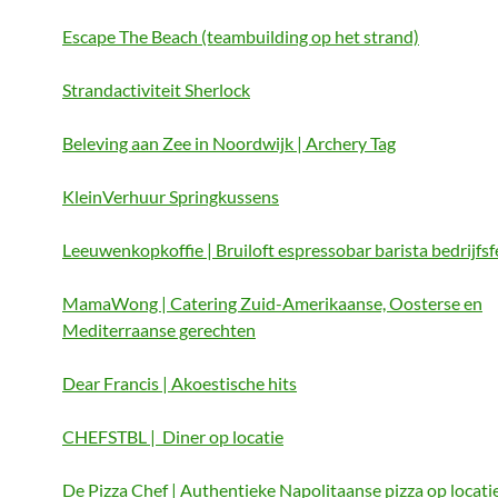
Escape The Beach (teambuilding op het strand)
Strandactiviteit Sherlock
Beleving aan Zee in Noordwijk | Archery Tag
KleinVerhuur Springkussens
Leeuwenkopkoffie | Bruiloft espressobar barista bedrijfs
MamaWong | Catering Zuid-Amerikaanse, Oosterse en
Mediterraanse gerechten
Dear Francis | Akoestische hits
CHEFSTBL | Diner op locatie
De Pizza Chef | Authentieke Napolitaanse pizza op locati