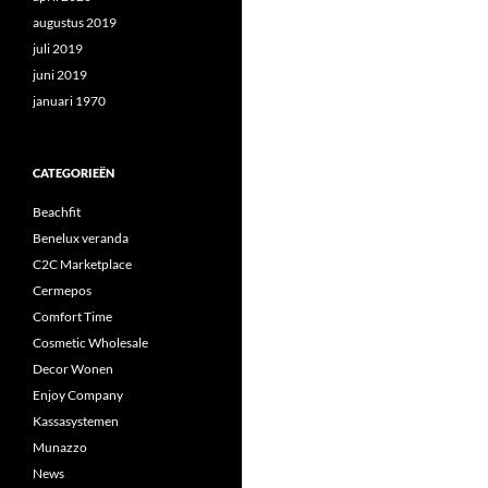
augustus 2019
juli 2019
juni 2019
januari 1970
CATEGORIEËN
Beachfit
Benelux veranda
C2C Marketplace
Cermepos
Comfort Time
Cosmetic Wholesale
Decor Wonen
Enjoy Company
Kassasystemen
Munazzo
News