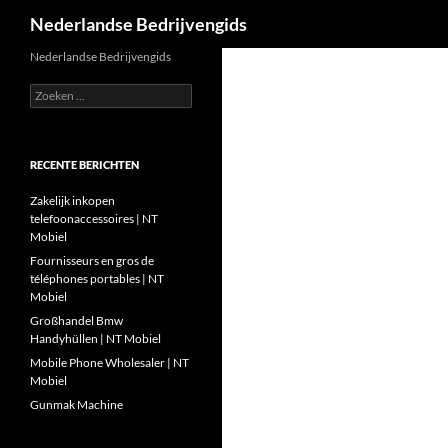
Zoeken
Nederlandse Bedrijvengids
Ga
Nederlandse Bedrijvengids
naar
Zoeken
de
naar:
inhoud
RECENTE BERICHTEN
Zakelijk inkopen
telefoonaccessoires | NT
Mobiel
Fournisseurs en gros de
téléphones portables | NT
Mobiel
Großhandel Bmw
Handyhüllen | NT Mobiel
Mobile Phone Wholesaler | NT
Mobiel
Gunmak Machine