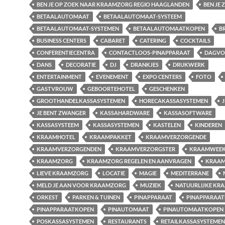
BEN JE OP ZOEK NAAR KRAAMZORG REGIO HAAGLANDEN
BEN JE
BETAALAUTOMAAT
BETAALAUTOMAAT-SYSTEEM
BETAALAUTOMAAT-SYSTEMEN
BETAALAUTOMAATKOPEN
B
BUSINESS CENTERS
CABARET
CATERING
COCKTAILS
CONFERENTIECENTRA
CONTACTLOOS-PINAPPARAAT
DAGVO
DANS
DECORATIE
DJ
DRANKJES
DRUKWERK
ENTERTAINMENT
EVENEMENT
EXPO CENTERS
FOTO
GASTVROUW
GEBOORTEHOTEL
GESCHENKEN
GROOTHANDELKASSASYSTEMEN
HORECAKASSASYSTEMEN
J
JE BENT ZWANGER
KASSAHARDWARE
KASSASOFTWARE
KASSASYSTEEM
KASSASYSTEMEN
KASTELEN
KINDEREN
KRAAMHOTEL
KRAAMPAKKET
KRAAMVERZORGENDE
KRAAMVERZORGENDEN
KRAAMVERZORGSTER
KRAAMWEE
KRAAMZORG
KRAAMZORG REGELEN EN AANVRAGEN
KRAAM
LIEVE KRAAMZORG
LOCATIE
MAGIE
MEDITERRANE
MELD JE AAN VOOR KRAAMZORG
MUZIEK
NATUURLIJKE KR
ORKEST
PARKEN & TUINEN
PINAPPARAAT
PINAPPARAA
PINAPPARAATKOPEN
PINAUTOMAAT
PINAUTOMAATKOPEN
POSKASSASYSTEMEN
RESTAURANTS
RETAILKASSASYSTEMEN