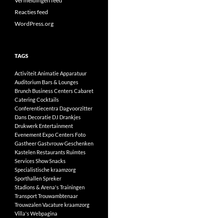
Vermeldingen feed
Reacties feed
WordPress.org
TAGS
Activiteit
Animatie
Apparatuur
Auditorium
Bars & Lounges
Brunch
Business Centers
Cabaret
Catering
Cocktails
Conferentiecentra
Dagvoorzitter
Dans
Decoratie
DJ
Drankjes
Drukwerk
Entertainment
Evenement
Expo Centers
Foto
Gastheer
Gastvrouw
Geschenken
Kastelen
Restaurants
Ruimtes
Services
Show
Snacks
Specialistische kraamzorg
Sporthallen
Spreker
Stadions & Arena's
Trainingen
Transport
Trouwambtenaar
Trouwzalen
Vacature kraamzorg
Villa's
Webpagina