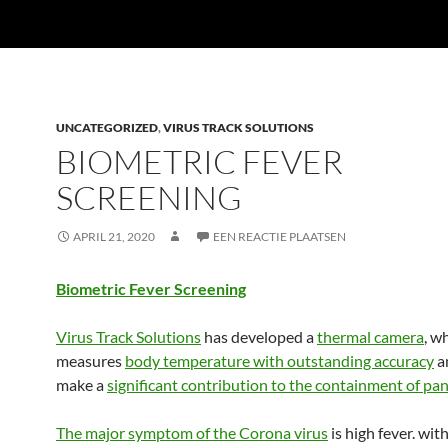
UNCATEGORIZED
,
VIRUS TRACK SOLUTIONS
BIOMETRIC FEVER
SCREENING
APRIL 21, 2020
EEN REACTIE PLAATSEN
Biometric Fever Screening
Virus Track Solutions
has developed a
thermal camera
, w
measures
body temperature with outstanding accuracy
a
make a
significant contribution to the containment of pa
The major symptom of the Corona virus
is high fever. wit