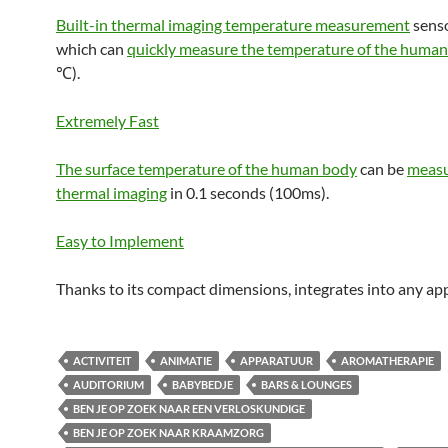
Built-in thermal imaging temperature measurement
sens
which can
quickly measure the temperature of the human
℃).
Extremely Fast
The surface temperature of the human body
can be
measu
thermal imaging
in 0.1 seconds (100ms).
Easy to Implement
Thanks to its compact dimensions, integrates into any app
ACTIVITEIT
ANIMATIE
APPARATUUR
AROMATHERAPIE
AUDITORIUM
BABYBEDJE
BARS & LOUNGES
BEN JE OP ZOEK NAAR EEN VERLOSKUNDIGE
BEN JE OP ZOEK NAAR KRAAMZORG