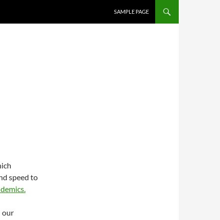
SAMPLE PAGE
hich
nd speed to
ndemics.
h our