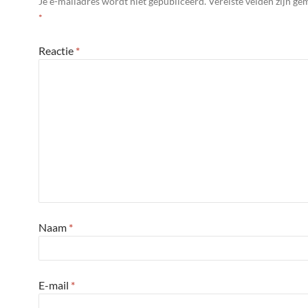
Je e-mailadres wordt niet gepubliceerd.
Vereiste velden zijn g
*
Reactie
*
Naam
*
E-mail
*