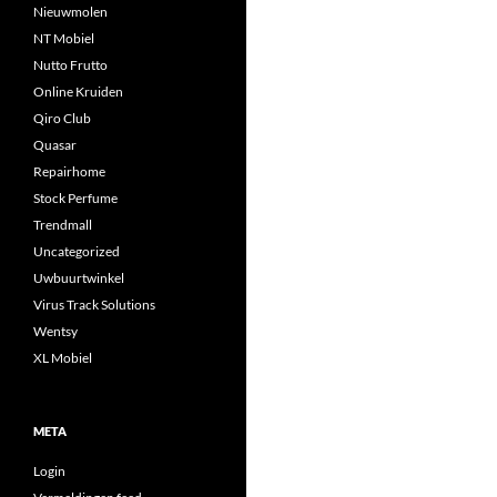
Nieuwmolen
NT Mobiel
Nutto Frutto
Online Kruiden
Qiro Club
Quasar
Repairhome
Stock Perfume
Trendmall
Uncategorized
Uwbuurtwinkel
Virus Track Solutions
Wentsy
XL Mobiel
META
Login