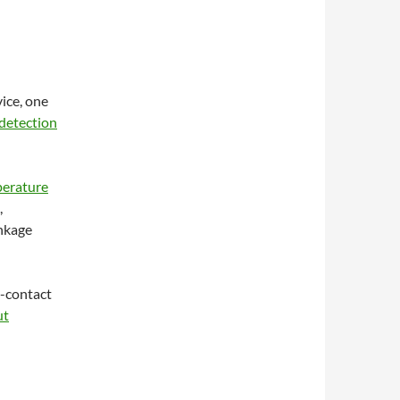
ice, one
detection
perature
,
nkage
n-contact
ut