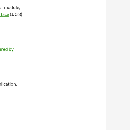
or module,
 face
(± 0.3)
red by
lication.