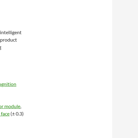
intelligent
product
g
ognition
or module
,
 face
(± 0.3)