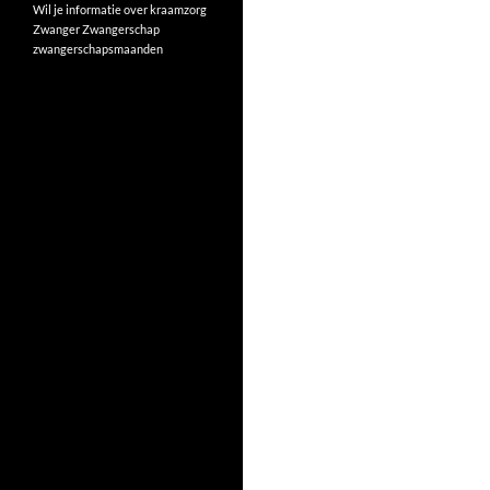
Wil je informatie over kraamzorg
Zwanger
Zwangerschap
zwangerschapsmaanden