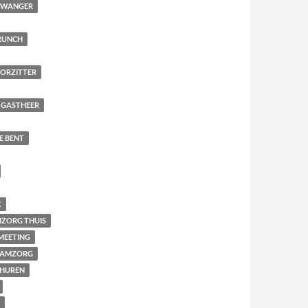
 ZWANGER
RUNCH
ORZITTER
GASTHEER
E BENT
K
ZORG THUIS
MEETING
AAMZORG
THUREN