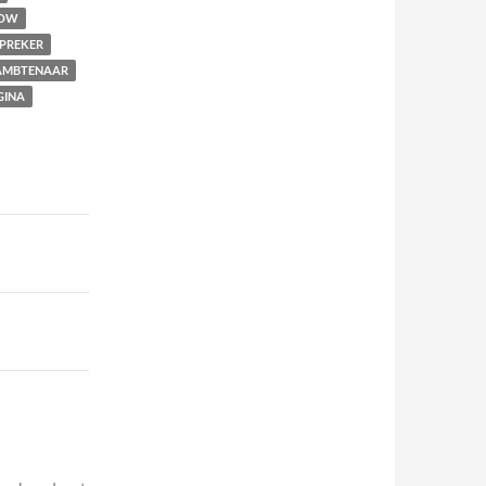
OW
PREKER
MBTENAAR
GINA