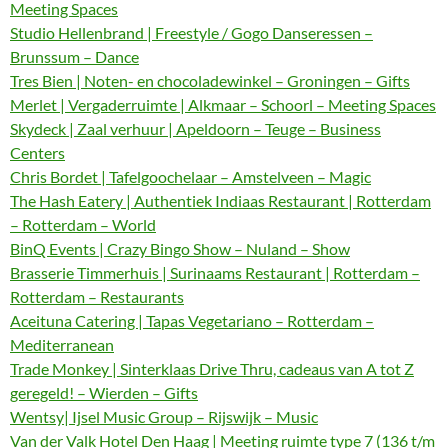
Meeting Spaces
Studio Hellenbrand | Freestyle / Gogo Danseressen –
Brunssum – Dance
Tres Bien | Noten- en chocoladewinkel – Groningen – Gifts
Merlet | Vergaderruimte | Alkmaar – Schoorl – Meeting Spaces
Skydeck | Zaal verhuur | Apeldoorn – Teuge – Business
Centers
Chris Bordet | Tafelgoochelaar – Amstelveen – Magic
The Hash Eatery | Authentiek Indiaas Restaurant | Rotterdam
– Rotterdam – World
BinQ Events | Crazy Bingo Show – Nuland – Show
Brasserie Timmerhuis | Surinaams Restaurant | Rotterdam –
Rotterdam – Restaurants
Aceituna Catering | Tapas Vegetariano – Rotterdam –
Mediterranean
Trade Monkey | Sinterklaas Drive Thru, cadeaus van A tot Z
geregeld! – Wierden – Gifts
Wentsy| Ijsel Music Group – Rijswijk – Music
Van der Valk Hotel Den Haag | Meeting ruimte type 7 (136 t/m