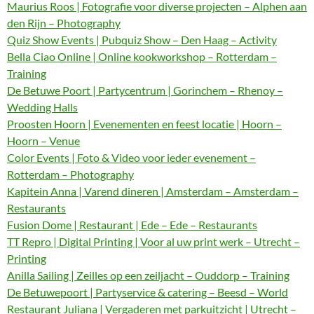
Maurius Roos | Fotografie voor diverse projecten – Alphen aan
den Rijn – Photography
Quiz Show Events | Pubquiz Show – Den Haag – Activity
Bella Ciao Online | Online kookworkshop – Rotterdam –
Training
De Betuwe Poort | Partycentrum | Gorinchem – Rhenoy –
Wedding Halls
Proosten Hoorn | Evenementen en feest locatie | Hoorn –
Hoorn – Venue
Color Events | Foto & Video voor ieder evenement –
Rotterdam – Photography
Kapitein Anna | Varend dineren | Amsterdam – Amsterdam –
Restaurants
Fusion Dome | Restaurant | Ede – Ede – Restaurants
TT Repro | Digital Printing | Voor al uw print werk – Utrecht –
Printing
Anilla Sailing | Zeilles op een zeiljacht – Ouddorp – Training
De Betuwepoort | Partyservice & catering – Beesd – World
Restaurant Juliana | Vergaderen met parkuitzicht | Utrecht –