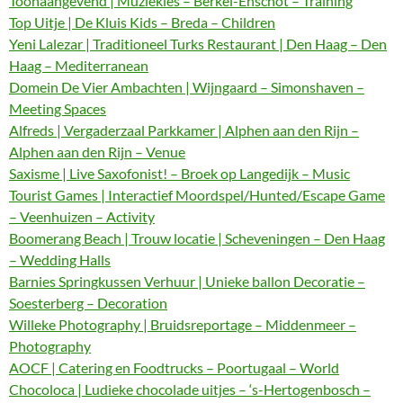
Toonaangevend | Muziekles – Berkel-Enschot – Training
Top Uitje | De Kluis Kids – Breda – Children
Yeni Lalezar | Traditioneel Turks Restaurant | Den Haag – Den
Haag – Mediterranean
Domein De Vier Ambachten | Wijngaard – Simonshaven –
Meeting Spaces
Alfreds | Vergaderzaal Parkkamer | Alphen aan den Rijn –
Alphen aan den Rijn – Venue
Saxisme | Live Saxofonist! – Broek op Langedijk – Music
Tourist Games | Interactief Moordspel/Hunted/Escape Game
– Veenhuizen – Activity
Boomerang Beach | Trouw locatie | Scheveningen – Den Haag
– Wedding Halls
Barnies Springkussen Verhuur | Unieke ballon Decoratie –
Soesterberg – Decoration
Willeke Photography | Bruidsreportage – Middenmeer –
Photography
AOCF | Catering en Foodtrucks – Poortugaal – World
Chocoloca | Ludieke chocolade uitjes – ‘s-Hertogenbosch –