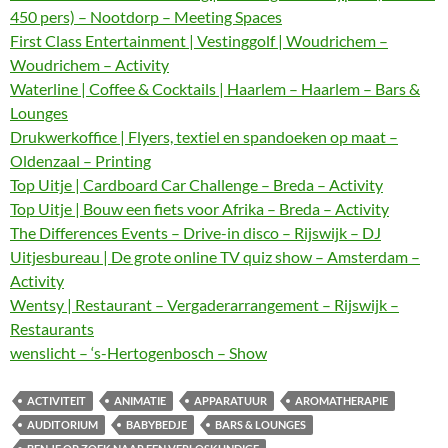
450 pers) – Nootdorp – Meeting Spaces
First Class Entertainment | Vestinggolf | Woudrichem –
Woudrichem – Activity
Waterline | Coffee & Cocktails | Haarlem – Haarlem – Bars &
Lounges
Drukwerkoffice | Flyers, textiel en spandoeken op maat –
Oldenzaal – Printing
Top Uitje | Cardboard Car Challenge – Breda – Activity
Top Uitje | Bouw een fiets voor Afrika – Breda – Activity
The Differences Events – Drive-in disco – Rijswijk – DJ
Uitjesbureau | De grote online TV quiz show – Amsterdam –
Activity
Wentsy | Restaurant – Vergaderarrangement – Rijswijk –
Restaurants
wenslicht – ‘s-Hertogenbosch – Show
ACTIVITEIT
ANIMATIE
APPARATUUR
AROMATHERAPIE
AUDITORIUM
BABYBEDJE
BARS & LOUNGES