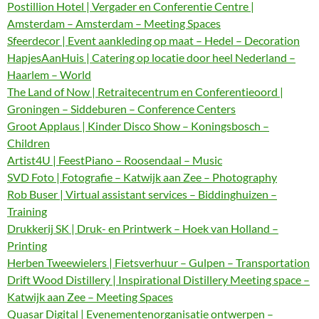
Postillion Hotel | Vergader en Conferentie Centre |
Amsterdam – Amsterdam – Meeting Spaces
Sfeerdecor | Event aankleding op maat – Hedel – Decoration
HapjesAanHuis | Catering op locatie door heel Nederland –
Haarlem – World
The Land of Now | Retraitecentrum en Conferentieoord |
Groningen – Siddeburen – Conference Centers
Groot Applaus | Kinder Disco Show – Koningsbosch –
Children
Artist4U | FeestPiano – Roosendaal – Music
SVD Foto | Fotografie – Katwijk aan Zee – Photography
Rob Buser | Virtual assistant services – Biddinghuizen –
Training
Drukkerij SK | Druk- en Printwerk – Hoek van Holland –
Printing
Herben Tweewielers | Fietsverhuur – Gulpen – Transportation
Drift Wood Distillery | Inspirational Distillery Meeting space –
Katwijk aan Zee – Meeting Spaces
Quasar Digital | Evenementenorganisatie ontwerpen –