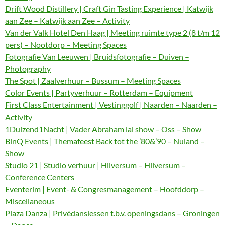
Drift Wood Distillery | Craft Gin Tasting Experience | Katwijk
aan Zee – Katwijk aan Zee – Activity
Van der Valk Hotel Den Haag | Meeting ruimte type 2 (8 t/m 12
pers) – Nootdorp – Meeting Spaces
Fotografie Van Leeuwen | Bruidsfotografie – Duiven –
Photography
The Spot | Zaalverhuur – Bussum – Meeting Spaces
Color Events | Partyverhuur – Rotterdam – Equipment
First Class Entertainment | Vestinggolf | Naarden – Naarden –
Activity
1Duizend1Nacht | Vader Abraham lal show – Oss – Show
BinQ Events | Themafeest Back tot the ’80&’90 – Nuland –
Show
Studio 21 | Studio verhuur | Hilversum – Hilversum –
Conference Centers
Eventerim | Event- & Congresmanagement – Hoofddorp –
Miscellaneous
Plaza Danza | Privédanslessen t.b.v. openingsdans – Groningen