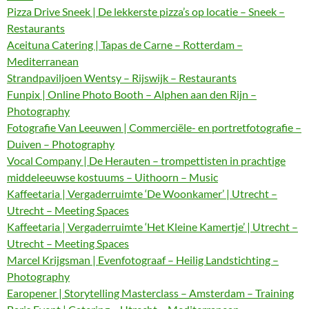
Pizza Drive Sneek | De lekkerste pizza’s op locatie – Sneek –
Restaurants
Aceituna Catering | Tapas de Carne – Rotterdam –
Mediterranean
Strandpaviljoen Wentsy – Rijswijk – Restaurants
Funpix | Online Photo Booth – Alphen aan den Rijn –
Photography
Fotografie Van Leeuwen | Commerciële- en portretfotografie –
Duiven – Photography
Vocal Company | De Herauten – trompettisten in prachtige
middeleeuwse kostuums – Uithoorn – Music
Kaffeetaria | Vergaderruimte ‘De Woonkamer’ | Utrecht –
Utrecht – Meeting Spaces
Kaffeetaria | Vergaderruimte ‘Het Kleine Kamertje’ | Utrecht –
Utrecht – Meeting Spaces
Marcel Krijgsman | Evenfotograaf – Heilig Landstichting –
Photography
Earopener | Storytelling Masterclass – Amsterdam – Training