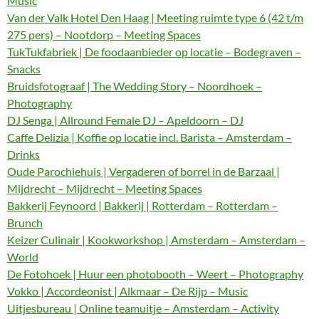
Music
Van der Valk Hotel Den Haag | Meeting ruimte type 6 (42 t/m
275 pers) – Nootdorp – Meeting Spaces
TukTukfabriek | De foodaanbieder op locatie – Bodegraven –
Snacks
Bruidsfotograaf | The Wedding Story – Noordhoek –
Photography
DJ Senga | Allround Female DJ – Apeldoorn – DJ
Caffe Delizia | Koffie op locatie incl. Barista – Amsterdam –
Drinks
Oude Parochiehuis | Vergaderen of borrel in de Barzaal |
Mijdrecht – Mijdrecht – Meeting Spaces
Bakkerij Feynoord | Bakkerij | Rotterdam – Rotterdam –
Brunch
Keizer Culinair | Kookworkshop | Amsterdam – Amsterdam –
World
De Fotohoek | Huur een photobooth – Weert – Photography
Vokko | Accordeonist | Alkmaar – De Rijp – Music
Uitjesbureau | Online teamuitje – Amsterdam – Activity