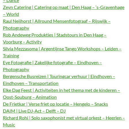
– Dance
Zeyn Catering | Catering op maat | Den Haag – ‘s-Gravenhage
– World
Raul Neijhorst | Allround Mensenfotograaf – Rijswijk –
Photography
Rob Andeweg Produkties | Stadstours in Den Haag –
Voorburg – Activity
Silvia Mezzasoma | Argentijnse Tango Workshops – Leiden –
Training
Eye Fotografie | Zakelijke fotografie – Eindhoven –
Photography
Bergensche Busreizen | Touringcar verhuur | Eindhoven –
Eindhoven – Transportation
Elke Dag Feest | Activiteiten in het thema met de kinderen –
Oost-Souburg – Animation
De Frietkar | Verse friet op locatie – Hengelo – Snacks
DAIM | Live DJ-Act – Delft – DJ
Richard Rohi | Solo saxophonist met virtual orkest – Heerlen –
Music