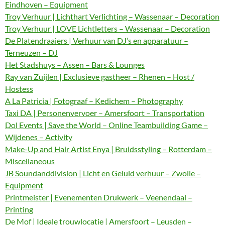
Eindhoven – Equipment
Troy Verhuur | Lichthart Verlichting – Wassenaar – Decoration
Troy Verhuur | LOVE Lichtletters – Wassenaar – Decoration
De Platendraaiers | Verhuur van DJ’s en apparatuur –
Terneuzen – DJ
Het Stadshuys – Assen – Bars & Lounges
Ray van Zuijlen | Exclusieve gastheer – Rhenen – Host /
Hostess
A La Patricia | Fotograaf – Kedichem – Photography
Taxi DA | Personenvervoer – Amersfoort – Transportation
Dol Events | Save the World – Online Teambuilding Game –
Wijdenes – Activity
Make-Up and Hair Artist Enya | Bruidsstyling – Rotterdam –
Miscellaneous
JB Soundanddivision | Licht en Geluid verhuur – Zwolle –
Equipment
Printmeister | Evenementen Drukwerk – Veenendaal –
Printing
De Mof | Ideale trouwlocatie | Amersfoort – Leusden –