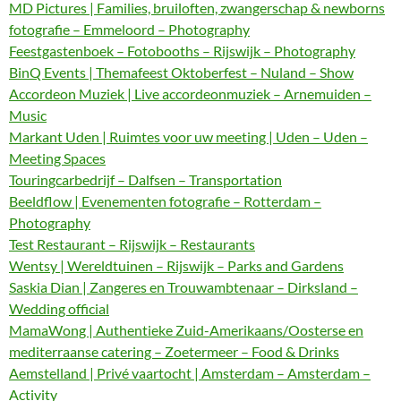
MD Pictures | Families, bruiloften, zwangerschap & newborns
fotografie – Emmeloord – Photography
Feestgastenboek – Fotobooths – Rijswijk – Photography
BinQ Events | Themafeest Oktoberfest – Nuland – Show
Accordeon Muziek | Live accordeonmuziek – Arnemuiden –
Music
Markant Uden | Ruimtes voor uw meeting | Uden – Uden –
Meeting Spaces
Touringcarbedrijf – Dalfsen – Transportation
Beeldflow | Evenementen fotografie – Rotterdam –
Photography
Test Restaurant – Rijswijk – Restaurants
Wentsy | Wereldtuinen – Rijswijk – Parks and Gardens
Saskia Dian | Zangeres en Trouwambtenaar – Dirksland –
Wedding official
MamaWong | Authentieke Zuid-Amerikaans/Oosterse en
mediterraanse catering – Zoetermeer – Food & Drinks
Aemstelland | Privé vaartocht | Amsterdam – Amsterdam –
Activity