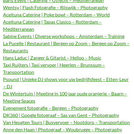
Baris Event | Catering – Utrecht – Mediterranean
Wentsy | Flash Fotografie – Rijswijk – Photography
Aceituna Catering | Poke bowl – Rotterdam – World
Aceituna Catering | Tapas Clasico – Rotterdam –
Mediterranean
Sabine Events | Diverse workshops – Amsterdam – Training
La Pucelle | Restaurant | Bergen op Zoom – Bergen op Zoom –
Restaurants
Hans Laduc | Zanger & Gitarist – Heiloo – Music
Taxi Ruijters | Taxi vervoer | Heerlen – Brunssum –
Transportation
Psound | Unieke DJ shows voor uw bedrijfsfeest – Etten-Leur
– DJ
De Wintertuin | Meeting in 100 jaar oude oranjerie – Baarn –
Meeting Spaces
Evenement fotografie – Bergen – Photography
DK360 | Google fotograaf – Sas van Gent – Photography
Van Heugten Tours | Busvervoer – Nootdorp – Transportation
Anne den Haan | Photograaf – Woubrugge – Photography