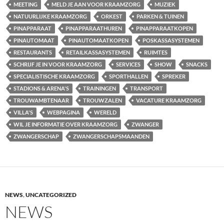
MEETING
MELD JE AAN VOOR KRAAMZORG
MUZIEK
NATUURLIJKE KRAAMZORG
ORKEST
PARKEN & TUINEN
PINAPPARAAT
PINAPPARAATHUREN
PINAPPARAATKOPEN
PINAUTOMAAT
PINAUTOMAATKOPEN
POSKASSASYSTEMEN
RESTAURANTS
RETAILKASSASYSTEMEN
RUIMTES
SCHRIJF JE IN VOOR KRAAMZORG
SERVICES
SHOW
SNACKS
SPECIALISTISCHE KRAAMZORG
SPORTHALLEN
SPREKER
STADIONS & ARENA'S
TRAININGEN
TRANSPORT
TROUWAMBTENAAR
TROUWZALEN
VACATURE KRAAMZORG
VILLA'S
WEBPAGINA
WERELD
WIL JE INFORMATIE OVER KRAAMZORG
ZWANGER
ZWANGERSCHAP
ZWANGERSCHAPSMAANDEN
NEWS
,
UNCATEGORIZED
NEWS