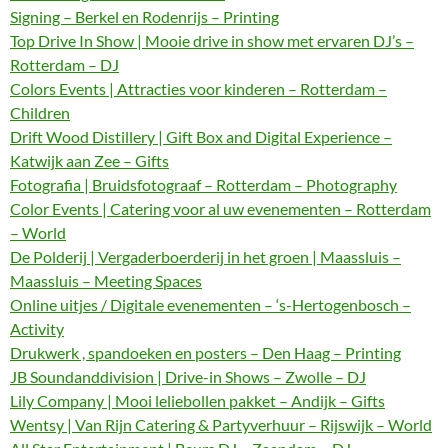
Signing – Berkel en Rodenrijs – Printing
Top Drive In Show | Mooie drive in show met ervaren DJ’s –
Rotterdam – DJ
Colors Events | Attracties voor kinderen – Rotterdam –
Children
Drift Wood Distillery | Gift Box and Digital Experience –
Katwijk aan Zee – Gifts
Fotografia | Bruidsfotograaf – Rotterdam – Photography
Color Events | Catering voor al uw evenementen – Rotterdam
– World
De Polderij | Vergaderboerderij in het groen | Maassluis –
Maassluis – Meeting Spaces
Online uitjes / Digitale evenementen – ‘s-Hertogenbosch –
Activity
Drukwerk , spandoeken en posters – Den Haag – Printing
JB Soundanddivision | Drive-in Shows – Zwolle – DJ
Lily Company | Mooi leliebollen pakket – Andijk – Gifts
Wentsy | Van Rijn Catering & Partyverhuur – Rijswijk – World