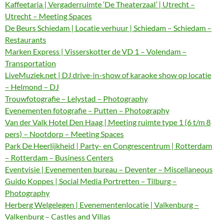
Kaffeetaria | Vergaderruimte ‘De Theaterzaal’ | Utrecht –
Utrecht – Meeting Spaces
De Beurs Schiedam | Locatie verhuur | Schiedam – Schiedam –
Restaurants
Marken Express | Visserskotter de VD 1 – Volendam –
Transportation
LiveMuziek.net | DJ drive-in-show of karaoke show op locatie
– Helmond – DJ
Trouwfotografie – Lelystad – Photography
Evenementen fotografie – Putten – Photography
Van der Valk Hotel Den Haag | Meeting ruimte type 1 (6 t/m 8
pers) – Nootdorp – Meeting Spaces
Park De Heerlijkheid | Party- en Congrescentrum | Rotterdam
– Rotterdam – Business Centers
Eventvisie | Evenementen bureau – Deventer – Miscellaneous
Guido Koppes | Social Media Portretten – Tilburg –
Photography
Herberg Welgelegen | Evenementenlocatie | Valkenburg –
Valkenburg – Castles and Villas