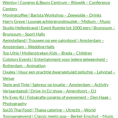
Wentsy | Congres & Beurs Centrum – Rijswijk – Conference
Centers
Movingcoffee | Barista Workshop – Zeewolde – Drinks
Harry Greve | Lounge achtergrondmuziek – Midlum – Music
Studio Hellenbrand | Event Ruimte tot 1000 pers | Brunssum –
Brunssum – Sport Halls
Aemstelland | Trouwen op een salonboot | Amsterdam –
Amsterdam – Wedding Halls
Top Uitje | Mollenstreken Kids – Breda – Children
Cololors Events | Entertainment voor iedere gelegenheid –
Rotterdam – Animation
Oxalex | Huur een prachtig dwarsgetuigd zeilschip – Lelystad –
Venue
Taste and Tinle | Sabreur op locatie – Amsterdam – Activity
Verjaardagsdj | Drive-In DJ show – Amersfoort – DJ
My Eyes 4U | Fotografie congres of evenement – Den Haag –
Photography
Soi35 Thai Food | Thaise catering – Utrecht – World
Toonaangevend | Classic meets pop – Berkel-Enschot – Music