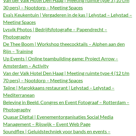
Van der Valk Hotel Den Haag | Meeting ruimte type 3 (10 t/m
30 pers) – Nootdorp – Meeting Spaces
Eva’s Keukentuin | Vergaderen in de kas | Lelystad – Lelystad –
Meeting Spaces
Lysvik Photos | Bedrijfsfotografie – Papendrecht –
Photography
De Thee Boom | Workshop theecocktails – Alphen aan den
Rijn – Training
Up Events | Online teambuilding game: Project Arrow –
Amsterdam – Activity
Van der Valk Hotel Den Haag | Meeting ruimte type 4 (12 t/m
70 pers) – Nootdorp – Meeting Spaces
Tajine | Marokkaans restaurant | Lelystad – Lelystad –
Mediterranean
Beleving in Beeld. Congres en Event Fotograaf – Rotterdam –
Photography
Quasar Digital | Evenementorganisaties Social Media
Management – Rijswijk – Event Web Page
Soundflex | Geluidstechniek voor bands en events –