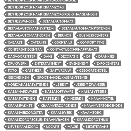
BEN JE OP ZOEK NAAR EEN VERLOSKUNDIGE
BEN JE OP ZOEK NAAR KRAAMZORG
BEN JE OP ZOEK NAAR KRAAMZORG REGIO HAAGLANDEN
BEN JE ZWANGER
BETAALAUTOMAAT
BETAALAUTOMAAT-SYSTEEM
BETAALAUTOMAAT-SYSTEMEN
BETAALAUTOMAATKOPEN
BRUNCH
BUSINESS CENTERS
CABARET
CATERING
COCKTAILS
COMFORT TIME
CONFERENTIECENTRA
CONTACTLOOS-PINAPPARAAT
DAGVOORZITTER
DANS
DECORATIE
DJ
DRANKJES
DRUKWERK
ENTERTAINMENT
EVENEMENT
EXPO CENTERS
FOTO
GASTHEER
GASTVROUW
GEBOORTEHOTEL
GESCHENKEN
GROOTHANDELKASSASYSTEMEN
HORECAKASSASYSTEMEN
JE BENT
JE BENT ZWANGER
KASSAHARDWARE
KASSASOFTWARE
KASSASYSTEEM
KASSASYSTEMEN
KASTELEN
KINDEREN
KRAAMHOTEL
KRAAMPAKKET
KRAAMVERZORGENDE
KRAAMVERZORGENDEN
KRAAMVERZORGSTER
KRAAMWEEK
KRAAMZORG
KRAAMZORG REGELEN EN AANVRAGEN
KRAAMZORG THUIS
LIEVE KRAAMZORG
LOCATIE
MAGIE
MEDITERRANE