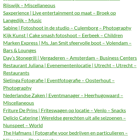
Rijswijk – Miscellaneous
Saxperience | Live entertainment op maat – Broek op
Langedijk – Music
Sabine | Fotoshoot in de studio – Culemborg – Photography
Kijk Kunst | Cake smash fotoshoot – Eerbeek – Children
Marken Express | Ms. Jan Smit sfeervolle boot – Volendam –
Bars & Lounges
Day’s Stonegrill | Vergaderen – Amsterdam – Business Centers
Restaurant Juliana | Evenementenlocatie | Utrecht – Utrecht –
Restaurants
Sietinga Fotografie | Eventfotografie – Oosterhout –
Photography
Nederlandse Zaken | Eventmanager – Heerhugowaard –
Miscellaneous
Friture De Prins | Friteswagen op locatie – Venlo – Snacks
Delicio Catering | Wereldse gerechten uit alle seizoenen –
Nunspeet – World
The Hafmans | Fotografie voor bedrijven en particulieren –