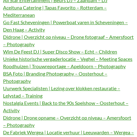
All Star Entertainment | Beurs DJ – Zaandam – DJ
Aceituna Catering | Tapas Favorito – Rotterdam –
Mediterranean
Go Fast Scheveningen | Powerboat varen in Scheveningen –
Den Haag – Activity
Didrone | Overzicht op niveau – Drone fotograaf – Amersfoort
– Photography
Wim De Feest DJ | Super Disco Show – Echt – Children
Unieke historische vergaderlocatie – Veghel – Meeting Spaces
Roodhuizen | Trouwreportage – Apeldoorn – Photography
BSA Foto | Branding Photography – Oosterhout –
Photography
Uurwerk Specialisten | Lezing over klokken restauratie –
Lelystad – Training
Nostalgia Events | Back to the 90s Spelshow – Oosterhout –
Activity
Didrone | Drone opname – Overzicht op niveau – Amersfoort
– Photography
De Fabriek Wergea | Locatie verhuur | Leeuwarden – Wergea –