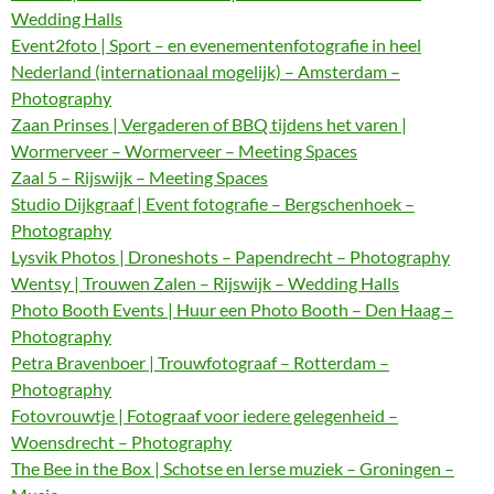
Wedding Halls
Event2foto | Sport – en evenementenfotografie in heel
Nederland (internationaal mogelijk) – Amsterdam –
Photography
Zaan Prinses | Vergaderen of BBQ tijdens het varen |
Wormerveer – Wormerveer – Meeting Spaces
Zaal 5 – Rijswijk – Meeting Spaces
Studio Dijkgraaf | Event fotografie – Bergschenhoek –
Photography
Lysvik Photos | Droneshots – Papendrecht – Photography
Wentsy | Trouwen Zalen – Rijswijk – Wedding Halls
Photo Booth Events | Huur een Photo Booth – Den Haag –
Photography
Petra Bravenboer | Trouwfotograaf – Rotterdam –
Photography
Fotovrouwtje | Fotograaf voor iedere gelegenheid –
Woensdrecht – Photography
The Bee in the Box | Schotse en Ierse muziek – Groningen –