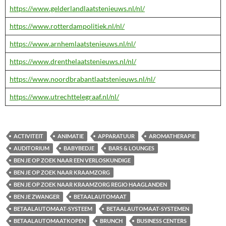
https://www.gelderlandlaatstenieuws.nl/nl/
https://www.rotterdampolitiek.nl/nl/
https://www.arnhemlaatstenieuws.nl/nl/
https://www.drenthelaatstenieuws.nl/nl/
https://www.noordbrabantlaatstenieuws.nl/nl/
https://www.utrechttelegraaf.nl/nl/
ACTIVITEIT
ANIMATIE
APPARATUUR
AROMATHERAPIE
AUDITORIUM
BABYBEDJE
BARS & LOUNGES
BEN JE OP ZOEK NAAR EEN VERLOSKUNDIGE
BEN JE OP ZOEK NAAR KRAAMZORG
BEN JE OP ZOEK NAAR KRAAMZORG REGIO HAAGLANDEN
BEN JE ZWANGER
BETAALAUTOMAAT
BETAALAUTOMAAT-SYSTEEM
BETAALAUTOMAAT-SYSTEMEN
BETAALAUTOMAATKOPEN
BRUNCH
BUSINESS CENTERS