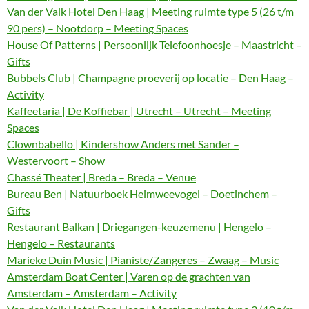
Van der Valk Hotel Den Haag | Meeting ruimte type 5 (26 t/m
90 pers) – Nootdorp – Meeting Spaces
House Of Patterns | Persoonlijk Telefoonhoesje – Maastricht –
Gifts
Bubbels Club | Champagne proeverij op locatie – Den Haag –
Activity
Kaffeetaria | De Koffiebar | Utrecht – Utrecht – Meeting
Spaces
Clownbabello | Kindershow Anders met Sander –
Westervoort – Show
Chassé Theater | Breda – Breda – Venue
Bureau Ben | Natuurboek Heimweevogel – Doetinchem –
Gifts
Restaurant Balkan | Driegangen-keuzemenu | Hengelo –
Hengelo – Restaurants
Marieke Duin Music | Pianiste/Zangeres – Zwaag – Music
Amsterdam Boat Center | Varen op de grachten van
Amsterdam – Amsterdam – Activity