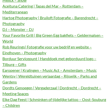
Melick – Show
Aceituna Catering | Tapas del Mar – Rotterdam –
Mediterranean
Hartog Photography | Bruiloft Fotografie – Barendrecht –
Photography
DJ – Monster – DJ
Your Favorite Grill | Big Green Egg bakfiets – Geldermalsen –
World
Rob Reurings| Fotografie voor uw bedrijf en website –
Eindhoven – Photography
Borduur Servicepunt | Handdoek met geborduurd logo –
Tilburg – Gifts
Earopener | Kralingen – Music Act – Amsterdam – Music
Wentsy | Wereldtuinen verjaardag – Rijswijk – Parks and
Gardens
Dordts Genoegen | Vergaderzaal | Dordrecht – Dordrecht –
Meeting Spaces
Elke Dag Feest | Schminken of tijdelijke tattoo – Oost-Souburg
– Children