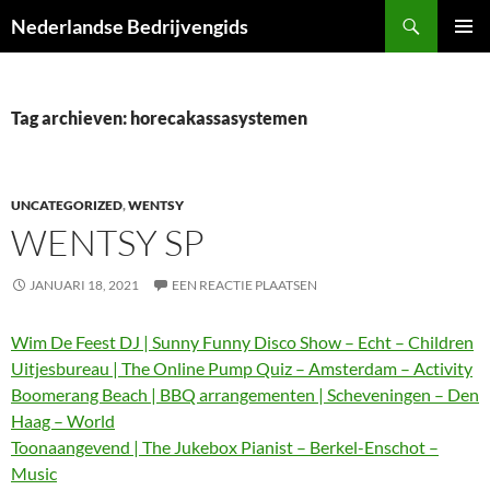
Ga
Zoeken
Nederlandse Bedrijvengids
naar
PRIMAI
de
MENU
inhoud
Tag archieven: horecakassasystemen
UNCATEGORIZED
,
WENTSY
WENTSY SP
JANUARI 18, 2021
EEN REACTIE PLAATSEN
Wim De Feest DJ | Sunny Funny Disco Show – Echt – Children
Uitjesbureau | The Online Pump Quiz – Amsterdam – Activity
Boomerang Beach | BBQ arrangementen | Scheveningen – Den
Haag – World
Toonaangevend | The Jukebox Pianist – Berkel-Enschot –
Music