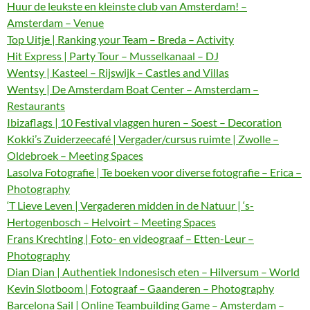
Huur de leukste en kleinste club van Amsterdam! –
Amsterdam – Venue
Top Uitje | Ranking your Team – Breda – Activity
Hit Express | Party Tour – Musselkanaal – DJ
Wentsy | Kasteel – Rijswijk – Castles and Villas
Wentsy | De Amsterdam Boat Center – Amsterdam –
Restaurants
Ibizaflags | 10 Festival vlaggen huren – Soest – Decoration
Kokki’s Zuiderzeecafé | Vergader/cursus ruimte | Zwolle –
Oldebroek – Meeting Spaces
Lasolva Fotografie | Te boeken voor diverse fotografie – Erica –
Photography
‘T Lieve Leven | Vergaderen midden in de Natuur | ‘s-
Hertogenbosch – Helvoirt – Meeting Spaces
Frans Krechting | Foto- en videograaf – Etten-Leur –
Photography
Dian Dian | Authentiek Indonesisch eten – Hilversum – World
Kevin Slotboom | Fotograaf – Gaanderen – Photography
Barcelona Sail | Online Teambuilding Game – Amsterdam –