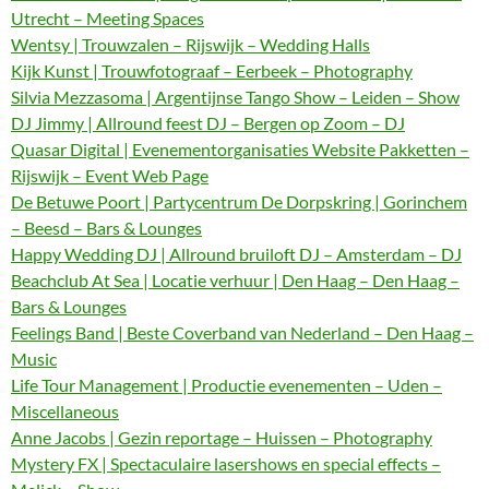
Utrecht – Meeting Spaces
Wentsy | Trouwzalen – Rijswijk – Wedding Halls
Kijk Kunst | Trouwfotograaf – Eerbeek – Photography
Silvia Mezzasoma | Argentijnse Tango Show – Leiden – Show
DJ Jimmy | Allround feest DJ – Bergen op Zoom – DJ
Quasar Digital | Evenementorganisaties Website Pakketten –
Rijswijk – Event Web Page
De Betuwe Poort | Partycentrum De Dorpskring | Gorinchem
– Beesd – Bars & Lounges
Happy Wedding DJ | Allround bruiloft DJ – Amsterdam – DJ
Beachclub At Sea | Locatie verhuur | Den Haag – Den Haag –
Bars & Lounges
Feelings Band | Beste Coverband van Nederland – Den Haag –
Music
Life Tour Management | Productie evenementen – Uden –
Miscellaneous
Anne Jacobs | Gezin reportage – Huissen – Photography
Mystery FX | Spectaculaire lasershows en special effects –