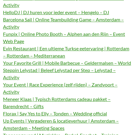
Activity
HelloDJ | DJ huren voor ieder event – Hengelo – DJ
Barcelona Sail | Online Teambuilding Game – Amsterdam –
Activity
Funpix | Online Photo Booth – Alphen aan den Rijn – Event
Web Page
Evin Restaurant | Een ultieme Turkse eetervaring | Rotterdam
– Rotterdam – Mediterranean
Your Favorite Grill | Mobile Barbecue – Geldermalsen – World
Steppin Lelystad | Beleef Lelystad per Step – Lelystad –
Activity
Your Event | Race Experience (zelf rijden) – Zandvoort –
Activity
Meneer Klaas | Typisch Rotterdams cadeau pakket –
Barendrecht – Gifts
Florax | Say Yes to Elly – Tonden – Wedding official
Up Events | Vergaderen & locatieverhuur | Amsterdam –
Amsterdam – Meeting Spaces