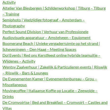
Activity
Altelier Van Biesbergen | Schilderworkshop | Tilburg – Tilburg
– Training
Semiphoto | Veelzijdige fotograaf – Amsterdam –
Photography
Perfect Sound Division | Verhuur van Professionele
Audiovisuele apparatuur – Amstelveen – Equipment
Boomerang Beach | Unieke vergaderruimte op het strand |
Scheveningen – Den Haag – Meeting Spaces
Dol Events | Red ons Kerstfeest online hybride teamuitje –
Wijdenes – Activity
Wentsy Zaalverhuur | Zakelijk & Particulieren events | Rijswijk
– Rijswijk – Bars & Lounges
De Evenementen Kamer | Evenementenbureau – Grou –
Miscellaneous
Movingcoffee | Italiaanse Koffie op Locatie – Zeewolde –
Drinks
De Cromvoirtse | Bed and Breakfast – Cromvoirt – Castles and
Villas