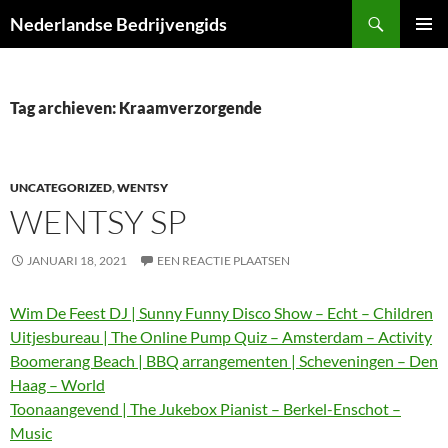
Ga
Zoeken
Nederlandse Bedrijvengids
naar
PRIMAI
de
MENU
inhoud
Tag archieven: Kraamverzorgende
UNCATEGORIZED
,
WENTSY
WENTSY SP
JANUARI 18, 2021
EEN REACTIE PLAATSEN
Wim De Feest DJ | Sunny Funny Disco Show – Echt – Children
Uitjesbureau | The Online Pump Quiz – Amsterdam – Activity
Boomerang Beach | BBQ arrangementen | Scheveningen – Den
Haag – World
Toonaangevend | The Jukebox Pianist – Berkel-Enschot –
Music