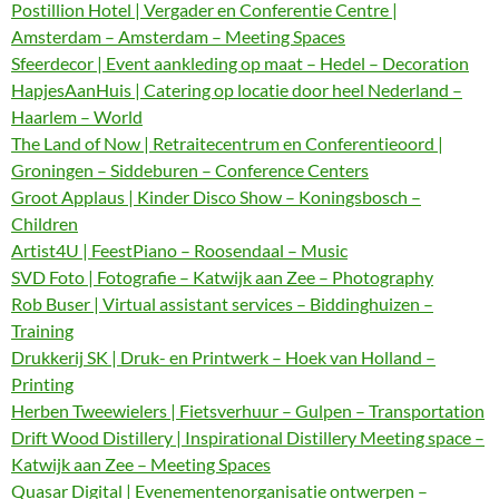
Postillion Hotel | Vergader en Conferentie Centre |
Amsterdam – Amsterdam – Meeting Spaces
Sfeerdecor | Event aankleding op maat – Hedel – Decoration
HapjesAanHuis | Catering op locatie door heel Nederland –
Haarlem – World
The Land of Now | Retraitecentrum en Conferentieoord |
Groningen – Siddeburen – Conference Centers
Groot Applaus | Kinder Disco Show – Koningsbosch –
Children
Artist4U | FeestPiano – Roosendaal – Music
SVD Foto | Fotografie – Katwijk aan Zee – Photography
Rob Buser | Virtual assistant services – Biddinghuizen –
Training
Drukkerij SK | Druk- en Printwerk – Hoek van Holland –
Printing
Herben Tweewielers | Fietsverhuur – Gulpen – Transportation
Drift Wood Distillery | Inspirational Distillery Meeting space –
Katwijk aan Zee – Meeting Spaces
Quasar Digital | Evenementenorganisatie ontwerpen –