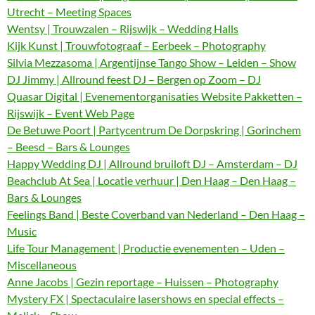
Utrecht – Meeting Spaces
Wentsy | Trouwzalen – Rijswijk – Wedding Halls
Kijk Kunst | Trouwfotograaf – Eerbeek – Photography
Silvia Mezzasoma | Argentijnse Tango Show – Leiden – Show
DJ Jimmy | Allround feest DJ – Bergen op Zoom – DJ
Quasar Digital | Evenementorganisaties Website Pakketten –
Rijswijk – Event Web Page
De Betuwe Poort | Partycentrum De Dorpskring | Gorinchem
– Beesd – Bars & Lounges
Happy Wedding DJ | Allround bruiloft DJ – Amsterdam – DJ
Beachclub At Sea | Locatie verhuur | Den Haag – Den Haag –
Bars & Lounges
Feelings Band | Beste Coverband van Nederland – Den Haag –
Music
Life Tour Management | Productie evenementen – Uden –
Miscellaneous
Anne Jacobs | Gezin reportage – Huissen – Photography
Mystery FX | Spectaculaire lasershows en special effects –