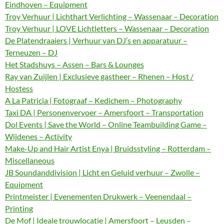
Eindhoven – Equipment
Troy Verhuur | Lichthart Verlichting – Wassenaar – Decoration
Troy Verhuur | LOVE Lichtletters – Wassenaar – Decoration
De Platendraaiers | Verhuur van DJ’s en apparatuur –
Terneuzen – DJ
Het Stadshuys – Assen – Bars & Lounges
Ray van Zuijlen | Exclusieve gastheer – Rhenen – Host /
Hostess
A La Patricia | Fotograaf – Kedichem – Photography
Taxi DA | Personenvervoer – Amersfoort – Transportation
Dol Events | Save the World – Online Teambuilding Game –
Wijdenes – Activity
Make-Up and Hair Artist Enya | Bruidsstyling – Rotterdam –
Miscellaneous
JB Soundanddivision | Licht en Geluid verhuur – Zwolle –
Equipment
Printmeister | Evenementen Drukwerk – Veenendaal –
Printing
De Mof | Ideale trouwlocatie | Amersfoort – Leusden –