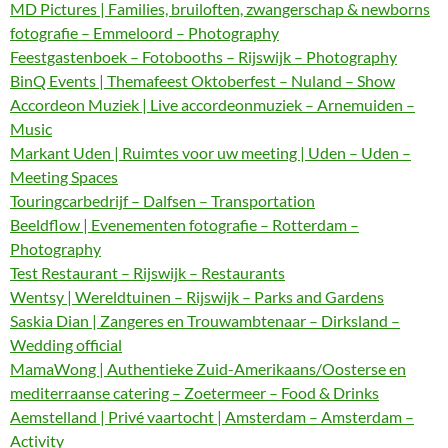
MD Pictures | Families, bruiloften, zwangerschap & newborns
fotografie – Emmeloord – Photography
Feestgastenboek – Fotobooths – Rijswijk – Photography
BinQ Events | Themafeest Oktoberfest – Nuland – Show
Accordeon Muziek | Live accordeonmuziek – Arnemuiden –
Music
Markant Uden | Ruimtes voor uw meeting | Uden – Uden –
Meeting Spaces
Touringcarbedrijf – Dalfsen – Transportation
Beeldflow | Evenementen fotografie – Rotterdam –
Photography
Test Restaurant – Rijswijk – Restaurants
Wentsy | Wereldtuinen – Rijswijk – Parks and Gardens
Saskia Dian | Zangeres en Trouwambtenaar – Dirksland –
Wedding official
MamaWong | Authentieke Zuid-Amerikaans/Oosterse en
mediterraanse catering – Zoetermeer – Food & Drinks
Aemstelland | Privé vaartocht | Amsterdam – Amsterdam –
Activity