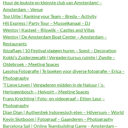
Huur de leukste en kleinste club van Amsterdam! –
Amsterdam – Venue
Top Uitje | Ranking your Team – Breda – Activity
Hit Express | Party Tour – Musselkanaal – DJ
Wentsy | Kasteel – Rijswijk – Castles and Villas
Wentsy | De Amsterdam Boat Center – Amsterdam –
Restaurants
Ibizaflags | 10 Festival vlaggen huren – Soest – Decoration
Kokki’s Zuiderzeecafé | Vergader/cursus ruimte | Zwolle –
Oldebroek – Meeting Spaces
Lasolva Fotografie | Te boeken voor diverse fotografie – Erica –
Photography
‘T Lieve Leven | Vergaderen midden in de Natuur | ‘s-
Hertogenbosch – Helvoirt – Meeting Spaces
Frans Krechting | Foto- en videograaf – Etten-Leur –
Photography
Dian Dian | Authentiek Indonesisch eten – Hilversum – World
Kevin Slotboom | Fotograaf – Gaanderen – Photography
Barcelona Sail | Online Teambuilding Game – Amsterdam –