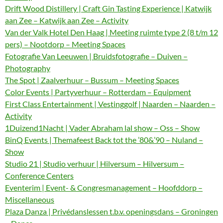
Drift Wood Distillery | Craft Gin Tasting Experience | Katwijk
aan Zee – Katwijk aan Zee – Activity
Van der Valk Hotel Den Haag | Meeting ruimte type 2 (8 t/m 12
pers) – Nootdorp – Meeting Spaces
Fotografie Van Leeuwen | Bruidsfotografie – Duiven –
Photography
The Spot | Zaalverhuur – Bussum – Meeting Spaces
Color Events | Partyverhuur – Rotterdam – Equipment
First Class Entertainment | Vestinggolf | Naarden – Naarden –
Activity
1Duizend1Nacht | Vader Abraham lal show – Oss – Show
BinQ Events | Themafeest Back tot the ’80&’90 – Nuland –
Show
Studio 21 | Studio verhuur | Hilversum – Hilversum –
Conference Centers
Eventerim | Event- & Congresmanagement – Hoofddorp –
Miscellaneous
Plaza Danza | Privédanslessen t.b.v. openingsdans – Groningen