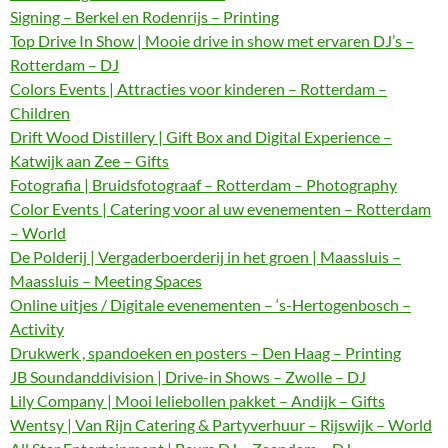
Signing – Berkel en Rodenrijs – Printing
Top Drive In Show | Mooie drive in show met ervaren DJ’s –
Rotterdam – DJ
Colors Events | Attracties voor kinderen – Rotterdam –
Children
Drift Wood Distillery | Gift Box and Digital Experience –
Katwijk aan Zee – Gifts
Fotografia | Bruidsfotograaf – Rotterdam – Photography
Color Events | Catering voor al uw evenementen – Rotterdam
– World
De Polderij | Vergaderboerderij in het groen | Maassluis –
Maassluis – Meeting Spaces
Online uitjes / Digitale evenementen – ‘s-Hertogenbosch –
Activity
Drukwerk , spandoeken en posters – Den Haag – Printing
JB Soundanddivision | Drive-in Shows – Zwolle – DJ
Lily Company | Mooi leliebollen pakket – Andijk – Gifts
Wentsy | Van Rijn Catering & Partyverhuur – Rijswijk – World