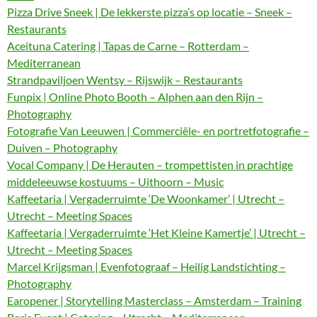
Pizza Drive Sneek | De lekkerste pizza’s op locatie – Sneek –
Restaurants
Aceituna Catering | Tapas de Carne – Rotterdam –
Mediterranean
Strandpaviljoen Wentsy – Rijswijk – Restaurants
Funpix | Online Photo Booth – Alphen aan den Rijn –
Photography
Fotografie Van Leeuwen | Commerciële- en portretfotografie –
Duiven – Photography
Vocal Company | De Herauten – trompettisten in prachtige
middeleeuwse kostuums – Uithoorn – Music
Kaffeetaria | Vergaderruimte ‘De Woonkamer’ | Utrecht –
Utrecht – Meeting Spaces
Kaffeetaria | Vergaderruimte ‘Het Kleine Kamertje’ | Utrecht –
Utrecht – Meeting Spaces
Marcel Krijgsman | Evenfotograaf – Heilig Landstichting –
Photography
Earopener | Storytelling Masterclass – Amsterdam – Training