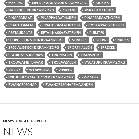
MEETING
MELD JE AAN VOOR KRAAMZORG
MUZIEK
NATUURLIJKE KRAAMZORG
ORKEST
PARKEN & TUINEN
PINAPPARAAT
PINAPPARAATHUREN
PINAPPARAATKOPEN
PINAUTOMAAT
PINAUTOMAATKOPEN
POSKASSASYSTEMEN
RESTAURANTS
RETAILKASSASYSTEMEN
RUIMTES
SCHRIJF JE IN VOOR KRAAMZORG
SERVICES
SHOW
SNACKS
SPECIALISTISCHE KRAAMZORG
SPORTHALLEN
SPREKER
STADIONS & ARENA'S
TRAININGEN
TRANSPORT
TROUWAMBTENAAR
TROUWZALEN
VACATURE KRAAMZORG
VILLA'S
WEBPAGINA
WERELD
WIL JE INFORMATIE OVER KRAAMZORG
ZWANGER
ZWANGERSCHAP
ZWANGERSCHAPSMAANDEN
NEWS
,
UNCATEGORIZED
NEWS