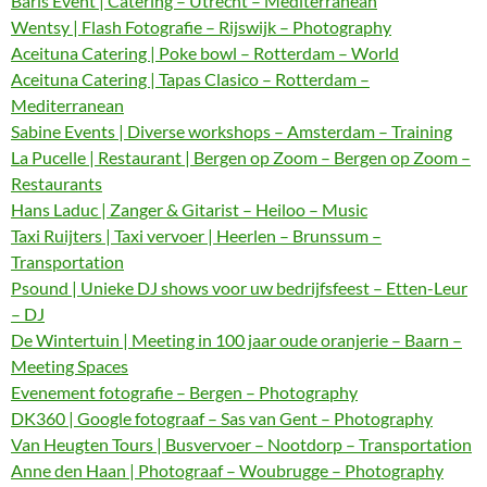
Baris Event | Catering – Utrecht – Mediterranean
Wentsy | Flash Fotografie – Rijswijk – Photography
Aceituna Catering | Poke bowl – Rotterdam – World
Aceituna Catering | Tapas Clasico – Rotterdam –
Mediterranean
Sabine Events | Diverse workshops – Amsterdam – Training
La Pucelle | Restaurant | Bergen op Zoom – Bergen op Zoom –
Restaurants
Hans Laduc | Zanger & Gitarist – Heiloo – Music
Taxi Ruijters | Taxi vervoer | Heerlen – Brunssum –
Transportation
Psound | Unieke DJ shows voor uw bedrijfsfeest – Etten-Leur
– DJ
De Wintertuin | Meeting in 100 jaar oude oranjerie – Baarn –
Meeting Spaces
Evenement fotografie – Bergen – Photography
DK360 | Google fotograaf – Sas van Gent – Photography
Van Heugten Tours | Busvervoer – Nootdorp – Transportation
Anne den Haan | Photograaf – Woubrugge – Photography