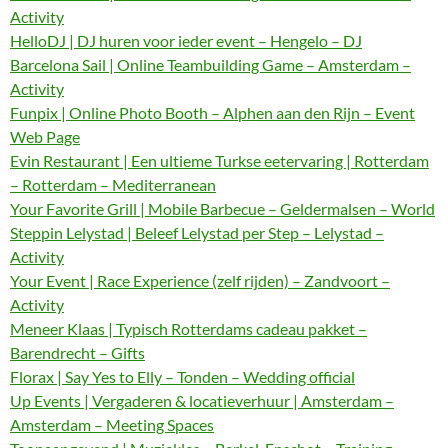
Activity
HelloDJ | DJ huren voor ieder event – Hengelo – DJ
Barcelona Sail | Online Teambuilding Game – Amsterdam –
Activity
Funpix | Online Photo Booth – Alphen aan den Rijn – Event
Web Page
Evin Restaurant | Een ultieme Turkse eetervaring | Rotterdam
– Rotterdam – Mediterranean
Your Favorite Grill | Mobile Barbecue – Geldermalsen – World
Steppin Lelystad | Beleef Lelystad per Step – Lelystad –
Activity
Your Event | Race Experience (zelf rijden) – Zandvoort –
Activity
Meneer Klaas | Typisch Rotterdams cadeau pakket –
Barendrecht – Gifts
Florax | Say Yes to Elly – Tonden – Wedding official
Up Events | Vergaderen & locatieverhuur | Amsterdam –
Amsterdam – Meeting Spaces