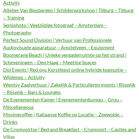
Activity
Altelier Van Biesbergen | Schilderworkshop | Tilburg – Tilburg
– Training
Semiphoto | Veelzijdige fotograaf – Amsterdam –
Photography
Perfect Sound Division | Verhuur van Professionele
Audiovisuele apparatuur – Amstelveen – Equipment
Boomerang Beach | Unieke vergaderruimte op het strand |
Scheveningen – Den Haag – Meeting Spaces
Dol Events | Red ons Kerstfeest online hybride teamuitje –
Wijdenes – Activity
Wentsy Zaalverhuur | Zakelijk & Particulieren events | Rijswijk
– Rijswijk – Bars & Lounges
De Evenementen Kamer | Evenementenbureau – Grou –
Miscellaneous
Movingcoffee | Italiaanse Koffie op Locatie – Zeewolde –
Drinks
De Cromvoirtse | Bed and Breakfast – Cromvoirt – Castles and
Villas