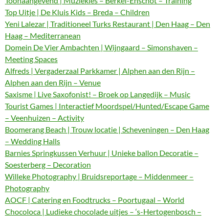
Toonaangevend | Muziekles – Berkel-Enschot – Training
Top Uitje | De Kluis Kids – Breda – Children
Yeni Lalezar | Traditioneel Turks Restaurant | Den Haag – Den
Haag – Mediterranean
Domein De Vier Ambachten | Wijngaard – Simonshaven –
Meeting Spaces
Alfreds | Vergaderzaal Parkkamer | Alphen aan den Rijn –
Alphen aan den Rijn – Venue
Saxisme | Live Saxofonist! – Broek op Langedijk – Music
Tourist Games | Interactief Moordspel/Hunted/Escape Game
– Veenhuizen – Activity
Boomerang Beach | Trouw locatie | Scheveningen – Den Haag
– Wedding Halls
Barnies Springkussen Verhuur | Unieke ballon Decoratie –
Soesterberg – Decoration
Willeke Photography | Bruidsreportage – Middenmeer –
Photography
AOCF | Catering en Foodtrucks – Poortugaal – World
Chocoloca | Ludieke chocolade uitjes – ‘s-Hertogenbosch –