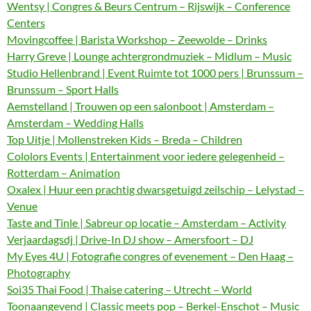
Wentsy | Congres & Beurs Centrum – Rijswijk – Conference
Centers
Movingcoffee | Barista Workshop – Zeewolde – Drinks
Harry Greve | Lounge achtergrondmuziek – Midlum – Music
Studio Hellenbrand | Event Ruimte tot 1000 pers | Brunssum –
Brunssum – Sport Halls
Aemstelland | Trouwen op een salonboot | Amsterdam –
Amsterdam – Wedding Halls
Top Uitje | Mollenstreken Kids – Breda – Children
Cololors Events | Entertainment voor iedere gelegenheid –
Rotterdam – Animation
Oxalex | Huur een prachtig dwarsgetuigd zeilschip – Lelystad –
Venue
Taste and Tinle | Sabreur op locatie – Amsterdam – Activity
Verjaardagsdj | Drive-In DJ show – Amersfoort – DJ
My Eyes 4U | Fotografie congres of evenement – Den Haag –
Photography
Soi35 Thai Food | Thaise catering – Utrecht – World
Toonaangevend | Classic meets pop – Berkel-Enschot – Music