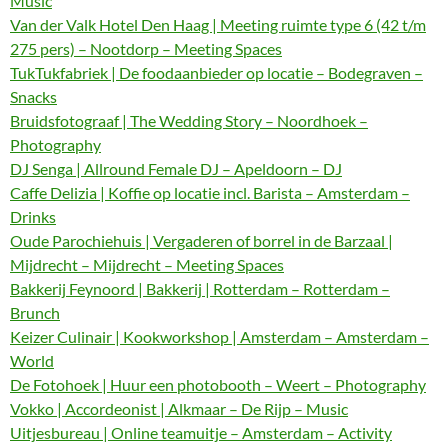
Music
Van der Valk Hotel Den Haag | Meeting ruimte type 6 (42 t/m
275 pers) – Nootdorp – Meeting Spaces
TukTukfabriek | De foodaanbieder op locatie – Bodegraven –
Snacks
Bruidsfotograaf | The Wedding Story – Noordhoek –
Photography
DJ Senga | Allround Female DJ – Apeldoorn – DJ
Caffe Delizia | Koffie op locatie incl. Barista – Amsterdam –
Drinks
Oude Parochiehuis | Vergaderen of borrel in de Barzaal |
Mijdrecht – Mijdrecht – Meeting Spaces
Bakkerij Feynoord | Bakkerij | Rotterdam – Rotterdam –
Brunch
Keizer Culinair | Kookworkshop | Amsterdam – Amsterdam –
World
De Fotohoek | Huur een photobooth – Weert – Photography
Vokko | Accordeonist | Alkmaar – De Rijp – Music
Uitjesbureau | Online teamuitje – Amsterdam – Activity