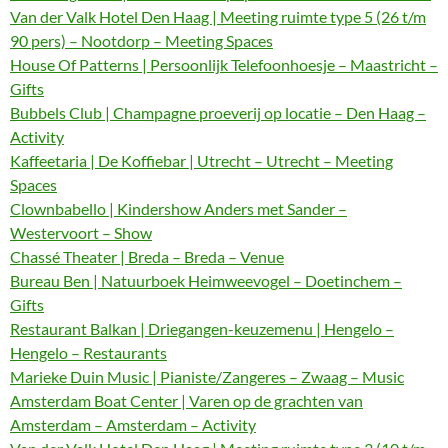
Van der Valk Hotel Den Haag | Meeting ruimte type 5 (26 t/m
90 pers) – Nootdorp – Meeting Spaces
House Of Patterns | Persoonlijk Telefoonhoesje – Maastricht –
Gifts
Bubbels Club | Champagne proeverij op locatie – Den Haag –
Activity
Kaffeetaria | De Koffiebar | Utrecht – Utrecht – Meeting
Spaces
Clownbabello | Kindershow Anders met Sander –
Westervoort – Show
Chassé Theater | Breda – Breda – Venue
Bureau Ben | Natuurboek Heimweevogel – Doetinchem –
Gifts
Restaurant Balkan | Driegangen-keuzemenu | Hengelo –
Hengelo – Restaurants
Marieke Duin Music | Pianiste/Zangeres – Zwaag – Music
Amsterdam Boat Center | Varen op de grachten van
Amsterdam – Amsterdam – Activity