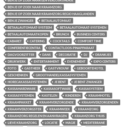
BEN JE OP ZOEK NAAR EEN VERLOSKUNDIGE
BEN JE OP ZOEK NAAR KRAAMZORG
BEN JE OP ZOEK NAAR KRAAMZORG REGIO HAAGLANDEN
BEN JE ZWANGER
BETAALAUTOMAAT
BETAALAUTOMAAT-SYSTEEM
BETAALAUTOMAAT-SYSTEMEN
BETAALAUTOMAATKOPEN
BRUNCH
BUSINESS CENTERS
CABARET
CATERING
COCKTAILS
COMFORT TIME
CONFERENTIECENTRA
CONTACTLOOS-PINAPPARAAT
DAGVOORZITTER
DANS
DECORATIE
DJ
DRANKJES
DRUKWERK
ENTERTAINMENT
EVENEMENT
EXPO CENTERS
FOTO
GASTHEER
GASTVROUW
GEBOORTEHOTEL
GESCHENKEN
GROOTHANDELKASSASYSTEMEN
HORECAKASSASYSTEMEN
JE BENT
JE BENT ZWANGER
KASSAHARDWARE
KASSASOFTWARE
KASSASYSTEEM
KASSASYSTEMEN
KASTELEN
KINDEREN
KRAAMHOTEL
KRAAMPAKKET
KRAAMVERZORGENDE
KRAAMVERZORGENDEN
KRAAMVERZORGSTER
KRAAMWEEK
KRAAMZORG
KRAAMZORG REGELEN EN AANVRAGEN
KRAAMZORG THUIS
LIEVE KRAAMZORG
LOCATIE
MAGIE
MEDITERRANE