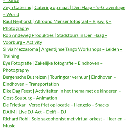
– Dance
Zeyn Catering | Catering op maat | Den Haag – ‘s-Gravenhage
– World
Raul Neijhorst | Allround Mensenfotograaf – Rijswijk –
Photography
Rob Andeweg Produkties | Stadstours in Den Haag –
Voorburg – Activity
Silvia Mezzasoma | Argentijnse Tango Workshops – Leiden –
Training
Eye Fotografie | Zakelijke fotografie – Eindhoven –
Photography
Bergensche Busreizen | Touringcar verhuur | Eindhoven –
Eindhoven – Transportation
Elke Dag Feest | Activiteiten in het thema met de kinderen –
Oost-Souburg – Animation
De Frietkar | Verse friet op locatie – Hengelo – Snacks
DAIM | Live DJ-Act – Delft – DJ
Richard Rohi | Solo saxophonist met virtual orkest – Heerlen –
Music