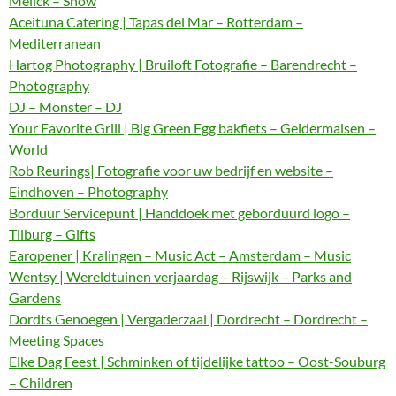
Melick – Show
Aceituna Catering | Tapas del Mar – Rotterdam –
Mediterranean
Hartog Photography | Bruiloft Fotografie – Barendrecht –
Photography
DJ – Monster – DJ
Your Favorite Grill | Big Green Egg bakfiets – Geldermalsen –
World
Rob Reurings| Fotografie voor uw bedrijf en website –
Eindhoven – Photography
Borduur Servicepunt | Handdoek met geborduurd logo –
Tilburg – Gifts
Earopener | Kralingen – Music Act – Amsterdam – Music
Wentsy | Wereldtuinen verjaardag – Rijswijk – Parks and
Gardens
Dordts Genoegen | Vergaderzaal | Dordrecht – Dordrecht –
Meeting Spaces
Elke Dag Feest | Schminken of tijdelijke tattoo – Oost-Souburg
– Children