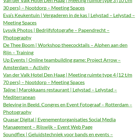
Van der Valk Hotel Den Haag | Meeting ruimte type 3 (10 t/m
30 pers) – Nootdorp – Meeting Spaces
Eva’s Keukentuin | Vergaderen in de kas | Lelystad – Lelystad –
Meeting Spaces
Lysvik Photos | Bedrijfsfotografie – Papendrecht –
Photography
De Thee Boom | Workshop theecocktails – Alphen aan den
Rijn – Training
Up Events | Online teambuilding game: Project Arrow –
Amsterdam – Activity
Van der Valk Hotel Den Haag | Meeting ruimte type 4 (12 t/m
70 pers) – Nootdorp – Meeting Spaces
Tajine | Marokkaans restaurant | Lelystad – Lelystad –
Mediterranean
Beleving in Beeld. Congres en Event Fotograaf – Rotterdam –
Photography
Quasar Digital | Evenementorganisaties Social Media
Management – Rijswijk – Event Web Page
Soundflex | Geluidstechniek voor bands en events –