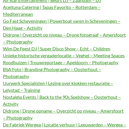
All Star Entertainment | Beurs DJ – Zaandam – DJ
Aceituna Catering | Tapas Favorito – Rotterdam –
Mediterranean
Go Fast Scheveningen | Powerboat varen in Scheveningen –
Den Haag – Activity
Didrone | Overzicht op niveau – Drone fotograaf – Amersfoort
– Photography
Wim De Feest DJ | Super Disco Show – Echt – Children
Unieke historische vergaderlocatie – Veghel – Meeting Spaces
Roodhuizen | Trouwreportage – Apeldoorn – Photography
BSA Foto | Branding Photography – Oosterhout –
Photography
Uurwerk Specialisten | Lezing over klokken restauratie –
Lelystad – Training
Nostalgia Events | Back to the 90s Spelshow – Oosterhout –
Activity
Didrone | Drone opname – Overzicht op niveau – Amersfoort
– Photography
De Fabriek Wergea | Locatie verhuur | Leeuwarden – Wergea –