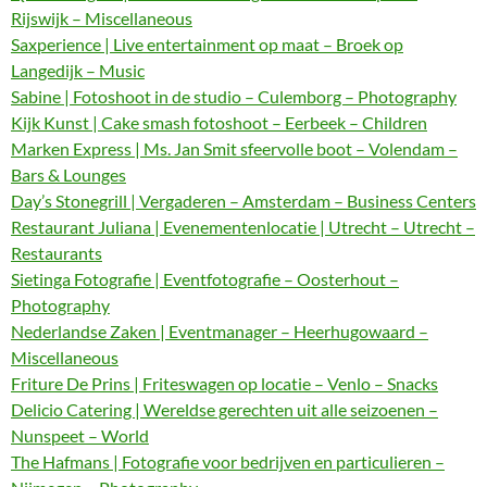
Rijswijk – Miscellaneous
Saxperience | Live entertainment op maat – Broek op
Langedijk – Music
Sabine | Fotoshoot in de studio – Culemborg – Photography
Kijk Kunst | Cake smash fotoshoot – Eerbeek – Children
Marken Express | Ms. Jan Smit sfeervolle boot – Volendam –
Bars & Lounges
Day’s Stonegrill | Vergaderen – Amsterdam – Business Centers
Restaurant Juliana | Evenementenlocatie | Utrecht – Utrecht –
Restaurants
Sietinga Fotografie | Eventfotografie – Oosterhout –
Photography
Nederlandse Zaken | Eventmanager – Heerhugowaard –
Miscellaneous
Friture De Prins | Friteswagen op locatie – Venlo – Snacks
Delicio Catering | Wereldse gerechten uit alle seizoenen –
Nunspeet – World
The Hafmans | Fotografie voor bedrijven en particulieren –