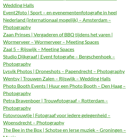
Wedding Halls
Event2foto | Sport – en evenementenfotografie in heel
Nederland (internationaal mogelijk) – Amsterdam –
Photography
Zaan Prinses | Vergaderen of BBQ tijdens het varen |
Wormerveer – Wormerveer – Meeting Spaces
Zaal 5 – Rijswijk – Meeting Spaces
Studio Dijkgraaf | Event fotografie – Bergschenhoek –
Photography
Lysvik Photos | Droneshots – Papendrecht – Photography
Wentsy | Trouwen Zalen – Rijswijk – Wedding Halls
Photo Booth Events | Huur een Photo Booth – Den Haag –
Photography
Petra Bravenboer | Trouwfotograaf – Rotterdam –
Photography
Fotovrouwtje | Fotograaf voor iedere gelegenheid –
Woensdrecht – Photography
The Bee in the Box | Schotse en Ierse muziek – Groningen –