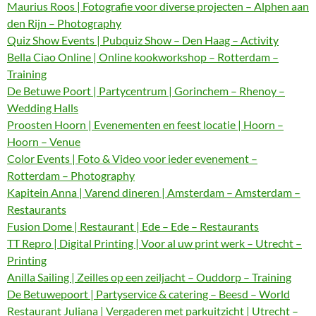
Maurius Roos | Fotografie voor diverse projecten – Alphen aan
den Rijn – Photography
Quiz Show Events | Pubquiz Show – Den Haag – Activity
Bella Ciao Online | Online kookworkshop – Rotterdam –
Training
De Betuwe Poort | Partycentrum | Gorinchem – Rhenoy –
Wedding Halls
Proosten Hoorn | Evenementen en feest locatie | Hoorn –
Hoorn – Venue
Color Events | Foto & Video voor ieder evenement –
Rotterdam – Photography
Kapitein Anna | Varend dineren | Amsterdam – Amsterdam –
Restaurants
Fusion Dome | Restaurant | Ede – Ede – Restaurants
TT Repro | Digital Printing | Voor al uw print werk – Utrecht –
Printing
Anilla Sailing | Zeilles op een zeiljacht – Ouddorp – Training
De Betuwepoort | Partyservice & catering – Beesd – World
Restaurant Juliana | Vergaderen met parkuitzicht | Utrecht –