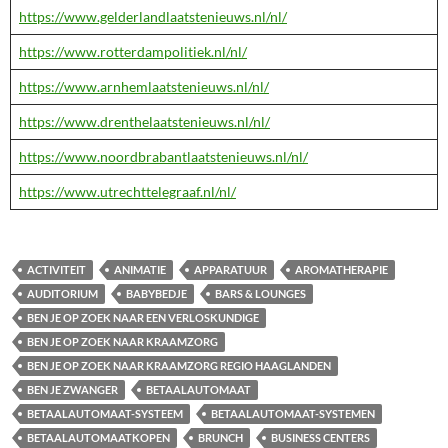
https://www.gelderlandlaatstenieuws.nl/nl/
https://www.rotterdampolitiek.nl/nl/
https://www.arnhemlaatstenieuws.nl/nl/
https://www.drenthelaatstenieuws.nl/nl/
https://www.noordbrabantlaatstenieuws.nl/nl/
https://www.utrechttelegraaf.nl/nl/
ACTIVITEIT
ANIMATIE
APPARATUUR
AROMATHERAPIE
AUDITORIUM
BABYBEDJE
BARS & LOUNGES
BEN JE OP ZOEK NAAR EEN VERLOSKUNDIGE
BEN JE OP ZOEK NAAR KRAAMZORG
BEN JE OP ZOEK NAAR KRAAMZORG REGIO HAAGLANDEN
BEN JE ZWANGER
BETAALAUTOMAAT
BETAALAUTOMAAT-SYSTEEM
BETAALAUTOMAAT-SYSTEMEN
BETAALAUTOMAATKOPEN
BRUNCH
BUSINESS CENTERS