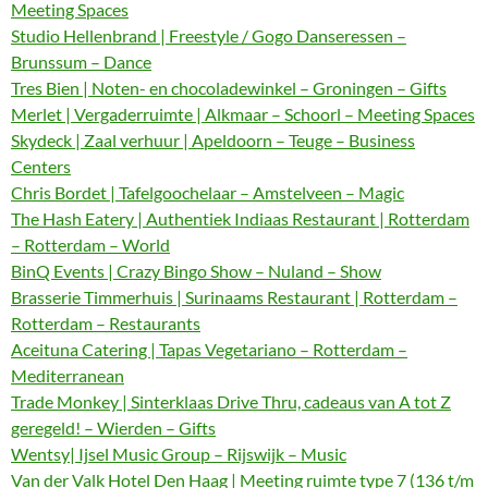
Meeting Spaces
Studio Hellenbrand | Freestyle / Gogo Danseressen –
Brunssum – Dance
Tres Bien | Noten- en chocoladewinkel – Groningen – Gifts
Merlet | Vergaderruimte | Alkmaar – Schoorl – Meeting Spaces
Skydeck | Zaal verhuur | Apeldoorn – Teuge – Business
Centers
Chris Bordet | Tafelgoochelaar – Amstelveen – Magic
The Hash Eatery | Authentiek Indiaas Restaurant | Rotterdam
– Rotterdam – World
BinQ Events | Crazy Bingo Show – Nuland – Show
Brasserie Timmerhuis | Surinaams Restaurant | Rotterdam –
Rotterdam – Restaurants
Aceituna Catering | Tapas Vegetariano – Rotterdam –
Mediterranean
Trade Monkey | Sinterklaas Drive Thru, cadeaus van A tot Z
geregeld! – Wierden – Gifts
Wentsy| Ijsel Music Group – Rijswijk – Music
Van der Valk Hotel Den Haag | Meeting ruimte type 7 (136 t/m