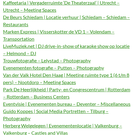
Kaffeetaria | Vergaderruimte ‘De Theaterzaal’ | Utrecht –
Utrecht – Meeting Spaces
De Beurs Schiedam | Locatie verhuur | Schiedam – Schiedam –
Restaurants
Marken Express | Visserskotter de VD 1 – Volendam –
Transportation
LiveMuziek.net | DJ drive-in-show of karaoke show op locatie
– Helmond – DJ
Trouwfotografie – Lelystad – Photography
Evenementen fotografie – Putten – Photography
Van der Valk Hotel Den Haag | Meeting ruimte type 1 (6 t/m 8
pers) – Nootdorp – Meeting Spaces
Park De Heerlijkheid | Party- en Congrescentrum | Rotterdam
– Rotterdam – Business Centers
Eventvisie | Evenementen bureau – Deventer – Miscellaneous
Guido Koppes | Social Media Portretten – Tilburg –
Photography
Herberg Welgelegen | Evenementenlocatie | Valkenburg –
Valkenburg – Castles and Villas