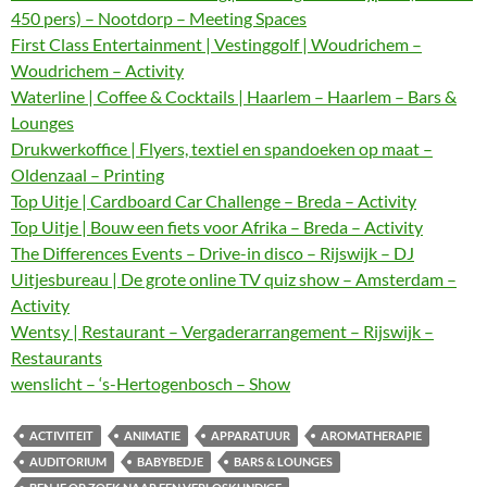
450 pers) – Nootdorp – Meeting Spaces
First Class Entertainment | Vestinggolf | Woudrichem –
Woudrichem – Activity
Waterline | Coffee & Cocktails | Haarlem – Haarlem – Bars &
Lounges
Drukwerkoffice | Flyers, textiel en spandoeken op maat –
Oldenzaal – Printing
Top Uitje | Cardboard Car Challenge – Breda – Activity
Top Uitje | Bouw een fiets voor Afrika – Breda – Activity
The Differences Events – Drive-in disco – Rijswijk – DJ
Uitjesbureau | De grote online TV quiz show – Amsterdam –
Activity
Wentsy | Restaurant – Vergaderarrangement – Rijswijk –
Restaurants
wenslicht – ‘s-Hertogenbosch – Show
ACTIVITEIT
ANIMATIE
APPARATUUR
AROMATHERAPIE
AUDITORIUM
BABYBEDJE
BARS & LOUNGES