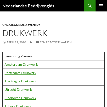
Ga
Zoeken
Nederlandse Bedrijvengids
naar
PRIMAI
de
MENU
inhoud
UNCATEGORIZED
,
WENTSY
DRUKWERK
APRIL 22, 2020
EEN REACTIE PLAATSEN
Eenvoudig Zoeken
Amsterdam Drukwerk
Rotterdam Drukwerk
The Hague Drukwerk
Utrecht Drukwerk
Eindhoven Drukwerk
Tilburg Drukwerk