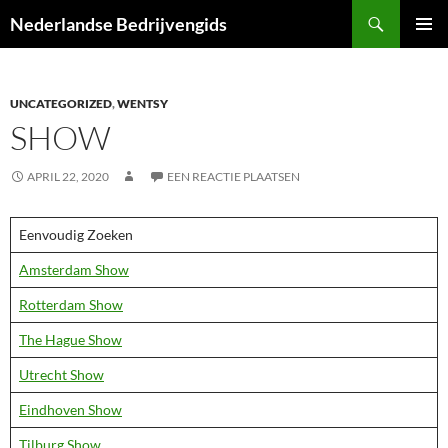
Ga
Zoeken
Nederlandse Bedrijvengids
naar
PRIMAI
de
MENU
inhoud
UNCATEGORIZED
,
WENTSY
SHOW
APRIL 22, 2020
EEN REACTIE PLAATSEN
Eenvoudig Zoeken
Amsterdam Show
Rotterdam Show
The Hague Show
Utrecht Show
Eindhoven Show
Tilburg Show