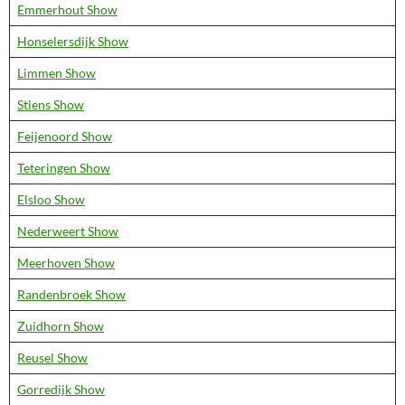
Emmerhout Show
Honselersdijk Show
Limmen Show
Stiens Show
Feijenoord Show
Teteringen Show
Elsloo Show
Nederweert Show
Meerhoven Show
Randenbroek Show
Zuidhorn Show
Reusel Show
Gorredijk Show