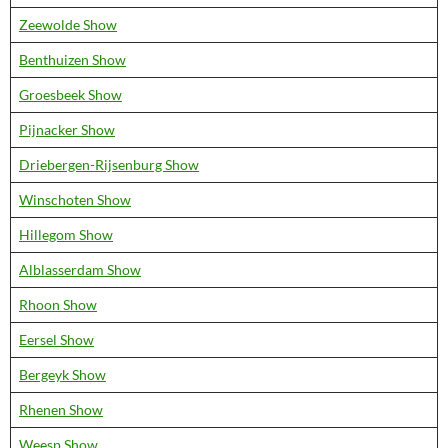
Zeewolde Show
Benthuizen Show
Groesbeek Show
Pijnacker Show
Driebergen-Rijsenburg Show
Winschoten Show
Hillegom Show
Alblasserdam Show
Rhoon Show
Eersel Show
Bergeyk Show
Rhenen Show
Weesp Show