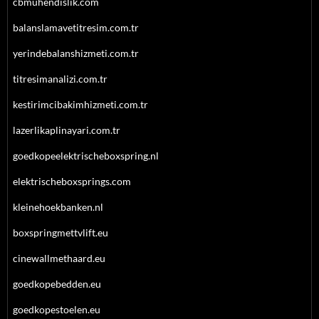
cbmuhendislik.com
balanslamavetitresim.com.tr
yerindebalanshizmeti.com.tr
titresimanalizi.com.tr
kestirimcibakimhizmeti.com.tr
lazerlikaplinayari.com.tr
goedkopeelektrischeboxspring.nl
elektrischeboxsprings.com
kleinehoekbanken.nl
boxspringmettvlift.eu
cinewallmethaard.eu
goedkopebedden.eu
goedkopestoelen.eu