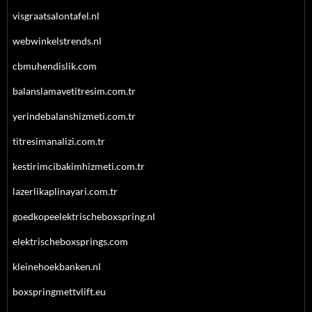
visgraatsalontafel.nl
webwinkelstrends.nl
cbmuhendislik.com
balanslamavetitresim.com.tr
yerindebalanshizmeti.com.tr
titresimanalizi.com.tr
kestirimcibakimhizmeti.com.tr
lazerlikaplinayari.com.tr
goedkopeelektrischeboxspring.nl
elektrischeboxsprings.com
kleinehoekbanken.nl
boxspringmettvlift.eu