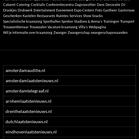
Cabaret
Catering
Cocktails
Conferentiecentra
Dagvoorzitter
Dans
Decoratie
DJ
Drankjes
Drukwerk
Entertainment
Evenement
Expo Centers
Foto
Gastheer
Gastvrouw
Geschenken
Kastelen
Restaurants
Ruimtes
Services
Show
Snacks
Specialistische kraamzorg
Sporthallen
Spreker
Stadions & Arena's
Trainingen
Transport
Trouwambtenaar
Trouwzalen
Vacature kraamzorg
Villa's
Webpagina
Wil je informatie over kraamzorg
Zwanger
Zwangerschap
zwangerschapsmaanden
amsterdamauditie.nl
amsterdamlaatstenieuws.nl
amsterdamtelegraaf.nl
arnhemlaatstenieuws.nl
drenthelaatstenieuws.nl
dutchlaatstenieuws.nl
eindhovenlaatstenieuws.nl