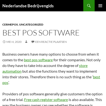
Ga
Zoeken
Nederlandse Bedrijvengids
naar
PRIMAI
de
MENU
inhoud
CERMEPOS
,
UNCATEGORIZED
BEST POS SOFTWARE
MEI 4, 2020
EEN REACTIE PLAATSEN
Business owners have many options to choose from when it
comes to the
best pos software
for their companies. Not only
do they have to take into account the degree of
store
automation
but also the functions they want to implement
into their stores. Therefore there is no such thing as the ‘
best
pos
’.
Providers of pos software generally give customers the option
of a free trial.
Free cash register software
is also available. This
way the business owner can see whether the software is