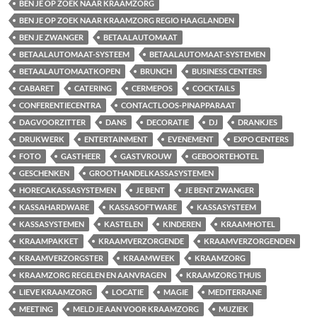
BEN JE OP ZOEK NAAR KRAAMZORG
BEN JE OP ZOEK NAAR KRAAMZORG REGIO HAAGLANDEN
BEN JE ZWANGER
BETAALAUTOMAAT
BETAALAUTOMAAT-SYSTEEM
BETAALAUTOMAAT-SYSTEMEN
BETAALAUTOMAATKOPEN
BRUNCH
BUSINESS CENTERS
CABARET
CATERING
CERMEPOS
COCKTAILS
CONFERENTIECENTRA
CONTACTLOOS-PINAPPARAAT
DAGVOORZITTER
DANS
DECORATIE
DJ
DRANKJES
DRUKWERK
ENTERTAINMENT
EVENEMENT
EXPO CENTERS
FOTO
GASTHEER
GASTVROUW
GEBOORTEHOTEL
GESCHENKEN
GROOTHANDELKASSASYSTEMEN
HORECAKASSASYSTEMEN
JE BENT
JE BENT ZWANGER
KASSAHARDWARE
KASSASOFTWARE
KASSASYSTEEM
KASSASYSTEMEN
KASTELEN
KINDEREN
KRAAMHOTEL
KRAAMPAKKET
KRAAMVERZORGENDE
KRAAMVERZORGENDEN
KRAAMVERZORGSTER
KRAAMWEEK
KRAAMZORG
KRAAMZORG REGELEN EN AANVRAGEN
KRAAMZORG THUIS
LIEVE KRAAMZORG
LOCATIE
MAGIE
MEDITERRANE
MEETING
MELD JE AAN VOOR KRAAMZORG
MUZIEK