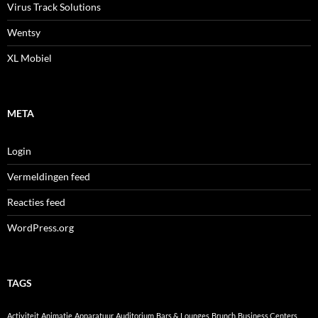
Virus Track Solutions
Wentsy
XL Mobiel
META
Login
Vermeldingen feed
Reacties feed
WordPress.org
TAGS
Activiteit
Animatie
Apparatuur
Auditorium
Bars & Lounges
Brunch
Business Centers