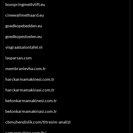
boxspringmettvlift.eu
cinewallmethaard.eu
goedkopebedden.eu
goedkopestoelen.eu
visgraatsalontafel.nl
lasparsan.com
membranlevha.com.tr
harckarmamakinesi.com.tr
harckarmamakinasi.com.tr
betonkarmamakinesi.com.tr
betonkarmamakinasi.com.tr
cbmuhendislik.com/titresim-analizi
cagsanmakine.com/tr/