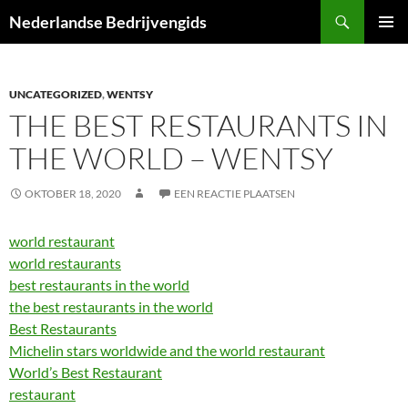
Ga
Zoeken
Nederlandse Bedrijvengids
naar
PRIMAI
de
MENU
inhoud
UNCATEGORIZED
,
WENTSY
THE BEST RESTAURANTS IN
THE WORLD – WENTSY
OKTOBER 18, 2020
EEN REACTIE PLAATSEN
world restaurant
world restaurants
best restaurants in the world
the best restaurants in the world
Best Restaurants
Michelin stars worldwide and the world restaurant
World’s Best Restaurant
restaurant