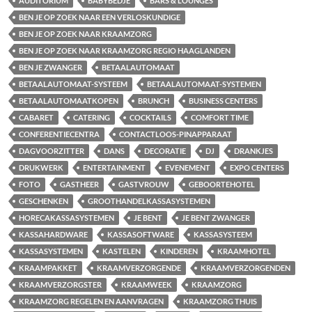
AUDITORIUM
BABYBEDJE
BARS & LOUNGES
BEN JE OP ZOEK NAAR EEN VERLOSKUNDIGE
BEN JE OP ZOEK NAAR KRAAMZORG
BEN JE OP ZOEK NAAR KRAAMZORG REGIO HAAGLANDEN
BEN JE ZWANGER
BETAALAUTOMAAT
BETAALAUTOMAAT-SYSTEEM
BETAALAUTOMAAT-SYSTEMEN
BETAALAUTOMAATKOPEN
BRUNCH
BUSINESS CENTERS
CABARET
CATERING
COCKTAILS
COMFORT TIME
CONFERENTIECENTRA
CONTACTLOOS-PINAPPARAAT
DAGVOORZITTER
DANS
DECORATIE
DJ
DRANKJES
DRUKWERK
ENTERTAINMENT
EVENEMENT
EXPO CENTERS
FOTO
GASTHEER
GASTVROUW
GEBOORTEHOTEL
GESCHENKEN
GROOTHANDELKASSASYSTEMEN
HORECAKASSASYSTEMEN
JE BENT
JE BENT ZWANGER
KASSAHARDWARE
KASSASOFTWARE
KASSASYSTEEM
KASSASYSTEMEN
KASTELEN
KINDEREN
KRAAMHOTEL
KRAAMPAKKET
KRAAMVERZORGENDE
KRAAMVERZORGENDEN
KRAAMVERZORGSTER
KRAAMWEEK
KRAAMZORG
KRAAMZORG REGELEN EN AANVRAGEN
KRAAMZORG THUIS