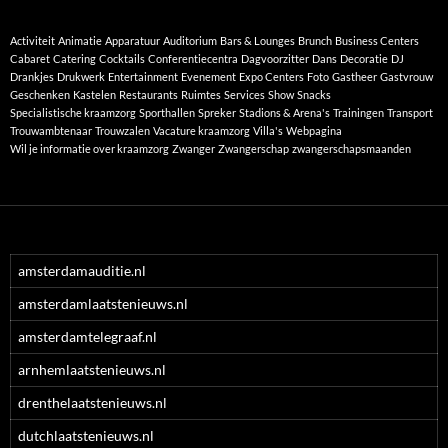
Activiteit
Animatie
Apparatuur
Auditorium
Bars & Lounges
Brunch
Business Centers
Cabaret
Catering
Cocktails
Conferentiecentra
Dagvoorzitter
Dans
Decoratie
DJ
Drankjes
Drukwerk
Entertainment
Evenement
Expo Centers
Foto
Gastheer
Gastvrouw
Geschenken
Kastelen
Restaurants
Ruimtes
Services
Show
Snacks
Specialistische kraamzorg
Sporthallen
Spreker
Stadions & Arena's
Trainingen
Transport
Trouwambtenaar
Trouwzalen
Vacature kraamzorg
Villa's
Webpagina
Wil je informatie over kraamzorg
Zwanger
Zwangerschap
zwangerschapsmaanden
amsterdamauditie.nl
amsterdamlaatstenieuws.nl
amsterdamtelegraaf.nl
arnhemlaatstenieuws.nl
drenthelaatstenieuws.nl
dutchlaatstenieuws.nl