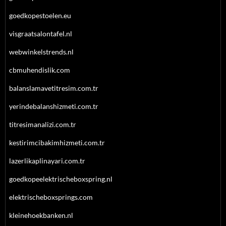
goedkopestoelen.eu
visgraatsalontafel.nl
webwinkelstrends.nl
cbmuhendislik.com
balanslamavetitresim.com.tr
yerindebalanshizmeti.com.tr
titresimanalizi.com.tr
kestirimcibakimhizmeti.com.tr
lazerlikaplinayari.com.tr
goedkopeelektrischeboxspring.nl
elektrischeboxsprings.com
kleinehoekbanken.nl