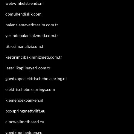
webwinkelstrends.nl
cbmuhendislik.com
balanslamavetitresim.com.tr
yerindebalanshizmeti.com.tr
titresimanalizi.com.tr
kestirimcibakimhizmeti.com.tr
lazerlikaplinayari.com.tr
goedkopeelektrischeboxspring.nl
elektrischeboxsprings.com
kleinehoekbanken.nl
boxspringmettvlift.eu
cinewallmethaard.eu
goedkopebedden.eu