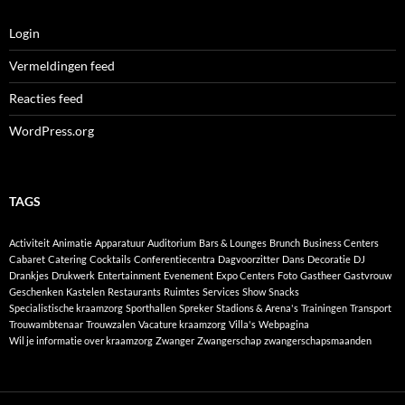
Login
Vermeldingen feed
Reacties feed
WordPress.org
TAGS
Activiteit
Animatie
Apparatuur
Auditorium
Bars & Lounges
Brunch
Business Centers
Cabaret
Catering
Cocktails
Conferentiecentra
Dagvoorzitter
Dans
Decoratie
DJ
Drankjes
Drukwerk
Entertainment
Evenement
Expo Centers
Foto
Gastheer
Gastvrouw
Geschenken
Kastelen
Restaurants
Ruimtes
Services
Show
Snacks
Specialistische kraamzorg
Sporthallen
Spreker
Stadions & Arena's
Trainingen
Transport
Trouwambtenaar
Trouwzalen
Vacature kraamzorg
Villa's
Webpagina
Wil je informatie over kraamzorg
Zwanger
Zwangerschap
zwangerschapsmaanden