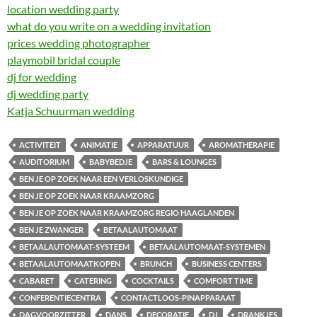
location wedding party
what do you write on a wedding invitation
prices wedding photographer
playmobil bridal couple
dj for wedding
dj wedding party
Katja Schuurman wedding
ACTIVITEIT
ANIMATIE
APPARATUUR
AROMATHERAPIE
AUDITORIUM
BABYBEDJE
BARS & LOUNGES
BEN JE OP ZOEK NAAR EEN VERLOSKUNDIGE
BEN JE OP ZOEK NAAR KRAAMZORG
BEN JE OP ZOEK NAAR KRAAMZORG REGIO HAAGLANDEN
BEN JE ZWANGER
BETAALAUTOMAAT
BETAALAUTOMAAT-SYSTEEM
BETAALAUTOMAAT-SYSTEMEN
BETAALAUTOMAATKOPEN
BRUNCH
BUSINESS CENTERS
CABARET
CATERING
COCKTAILS
COMFORT TIME
CONFERENTIECENTRA
CONTACTLOOS-PINAPPARAAT
DAGVOORZITTER
DANS
DECORATIE
DJ
DRANKJES