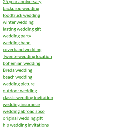
25 year anniversary
backdrop wedding
foodtruck wedding
winter wedding
lasting wedding gift
wedding party
wedding band
coverband wedding
Twente wedding location
bohemian wedding
Breda wedding
beach wedding
wedding picture
outdoor wedding
classic wedding invitation
wedding insurance
wedding abroad sbs6
original wedding gift
hip wedding invitations