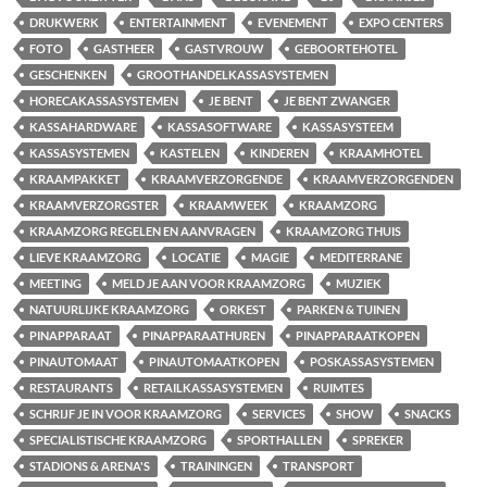
DRUKWERK
ENTERTAINMENT
EVENEMENT
EXPO CENTERS
FOTO
GASTHEER
GASTVROUW
GEBOORTEHOTEL
GESCHENKEN
GROOTHANDELKASSASYSTEMEN
HORECAKASSASYSTEMEN
JE BENT
JE BENT ZWANGER
KASSAHARDWARE
KASSASOFTWARE
KASSASYSTEEM
KASSASYSTEMEN
KASTELEN
KINDEREN
KRAAMHOTEL
KRAAMPAKKET
KRAAMVERZORGENDE
KRAAMVERZORGENDEN
KRAAMVERZORGSTER
KRAAMWEEK
KRAAMZORG
KRAAMZORG REGELEN EN AANVRAGEN
KRAAMZORG THUIS
LIEVE KRAAMZORG
LOCATIE
MAGIE
MEDITERRANE
MEETING
MELD JE AAN VOOR KRAAMZORG
MUZIEK
NATUURLIJKE KRAAMZORG
ORKEST
PARKEN & TUINEN
PINAPPARAAT
PINAPPARAATHUREN
PINAPPARAATKOPEN
PINAUTOMAAT
PINAUTOMAATKOPEN
POSKASSASYSTEMEN
RESTAURANTS
RETAILKASSASYSTEMEN
RUIMTES
SCHRIJF JE IN VOOR KRAAMZORG
SERVICES
SHOW
SNACKS
SPECIALISTISCHE KRAAMZORG
SPORTHALLEN
SPREKER
STADIONS & ARENA'S
TRAININGEN
TRANSPORT