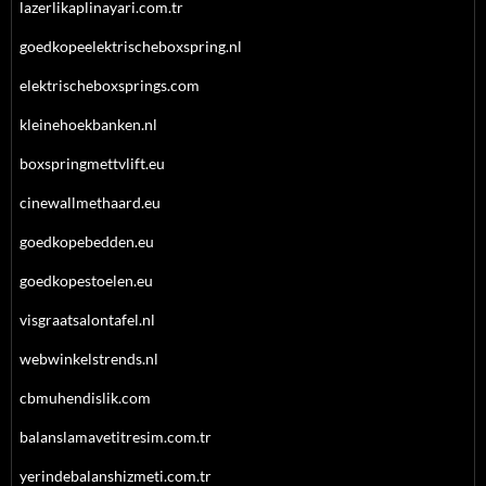
lazerlikaplinayari.com.tr
goedkopeelektrischeboxspring.nl
elektrischeboxsprings.com
kleinehoekbanken.nl
boxspringmettvlift.eu
cinewallmethaard.eu
goedkopebedden.eu
goedkopestoelen.eu
visgraatsalontafel.nl
webwinkelstrends.nl
cbmuhendislik.com
balanslamavetitresim.com.tr
yerindebalanshizmeti.com.tr