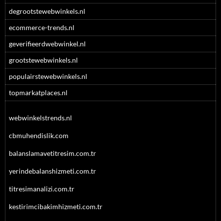
degrootstewebwinkels.nl
ecommerce-trends.nl
geverifieerdwebwinkel.nl
grootstewebwinkels.nl
populairstewebwinkels.nl
topmarkatplaces.nl
webwinkelstrends.nl
cbmuhendislik.com
balanslamavetitresim.com.tr
yerindebalanshizmeti.com.tr
titresimanalizi.com.tr
kestirimcibakimhizmeti.com.tr