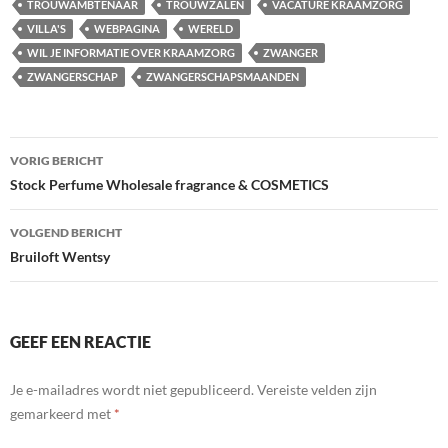
TROUWAMBTENAAR
TROUWZALEN
VACATURE KRAAMZORG
VILLA'S
WEBPAGINA
WERELD
WIL JE INFORMATIE OVER KRAAMZORG
ZWANGER
ZWANGERSCHAP
ZWANGERSCHAPSMAANDEN
Bericht
VORIG BERICHT
navigatie
Stock Perfume Wholesale fragrance & COSMETICS
VOLGEND BERICHT
Bruiloft Wentsy
GEEF EEN REACTIE
Je e-mailadres wordt niet gepubliceerd.
Vereiste velden zijn
gemarkeerd met
*