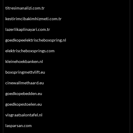
titresimanalizi.com.tr
kestirimcibakimhizmeti.com.tr
lazerlikaplinayari.com.tr
goedkopeelektrischeboxspring.nl
elektrischeboxsprings.com
kleinehoekbanken.nl
boxspringmettvlift.eu
cinewallmethaard.eu
goedkopebedden.eu
goedkopestoelen.eu
visgraatsalontafel.nl
lasparsan.com