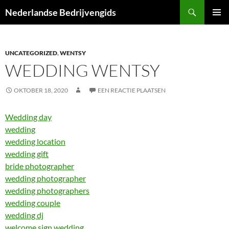
Ga
Zoeken
Nederlandse Bedrijvengids
naar
PRIMAI
de
MENU
inhoud
UNCATEGORIZED
,
WENTSY
WEDDING WENTSY
OKTOBER 18, 2020
EEN REACTIE PLAATSEN
Wedding day
wedding
wedding location
wedding gift
bride photographer
wedding photographer
wedding photographers
wedding couple
wedding dj
welcome sign wedding