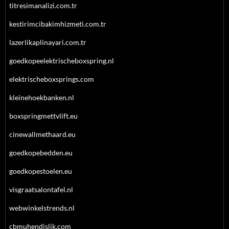
titresimanalizi.com.tr
kestirimcibakimhizmeti.com.tr
lazerlikaplinayari.com.tr
goedkopeelektrischeboxspring.nl
elektrischeboxsprings.com
kleinehoekbanken.nl
boxspringmettvlift.eu
cinewallmethaard.eu
goedkopebedden.eu
goedkopestoelen.eu
visgraatsalontafel.nl
webwinkelstrends.nl
cbmuhendislik.com