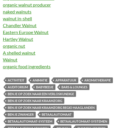
organic walnut producer
naked walnuts
walnut in-shell
Chandler Walnut
Eastern Europe Walnut
Hartley Walnut
organic nut
A shelled walnut
Walnut
organic food ingredients
ACTIVITEIT
ANIMATIE
APPARATUUR
AROMATHERAPIE
AUDITORIUM
BABYBEDJE
BARS & LOUNGES
BEN JE OP ZOEK NAAR EEN VERLOSKUNDIGE
BEN JE OP ZOEK NAAR KRAAMZORG
BEN JE OP ZOEK NAAR KRAAMZORG REGIO HAAGLANDEN
BEN JE ZWANGER
BETAALAUTOMAAT
BETAALAUTOMAAT-SYSTEEM
BETAALAUTOMAAT-SYSTEMEN