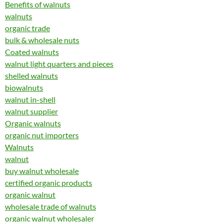
Benefits of walnuts
walnuts
organic trade
bulk & wholesale nuts
Coated walnuts
walnut light quarters and pieces
shelled walnuts
biowalnuts
walnut in-shell
walnut supplier
Organic walnuts
organic nut importers
Walnuts
walnut
buy walnut wholesale
certified organic products
organic walnut
wholesale trade of walnuts
organic walnut wholesaler