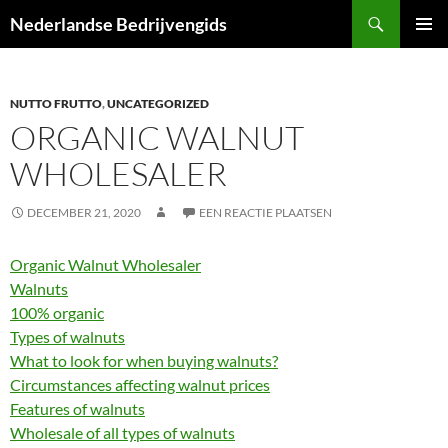
Ga
Zoeken
Nederlandse Bedrijvengids
naar
PRIMAI
de
MENU
inhoud
NUTTO FRUTTO
,
UNCATEGORIZED
ORGANIC WALNUT
WHOLESALER
DECEMBER 21, 2020
EEN REACTIE PLAATSEN
Organic Walnut Wholesaler
Walnuts
100% organic
Types of walnuts
What to look for when buying walnuts?
Circumstances affecting walnut prices
Features of walnuts
Wholesale of all types of walnuts