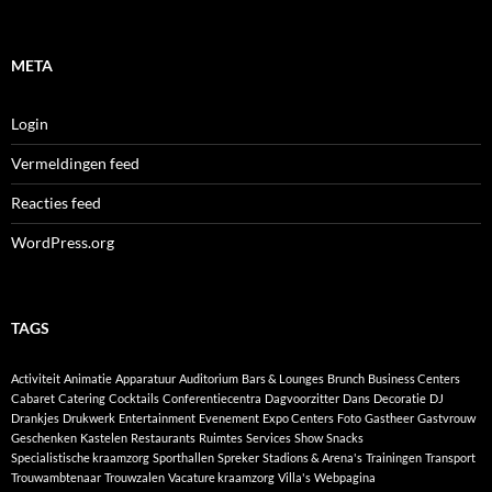
META
Login
Vermeldingen feed
Reacties feed
WordPress.org
TAGS
Activiteit
Animatie
Apparatuur
Auditorium
Bars & Lounges
Brunch
Business Centers
Cabaret
Catering
Cocktails
Conferentiecentra
Dagvoorzitter
Dans
Decoratie
DJ
Drankjes
Drukwerk
Entertainment
Evenement
Expo Centers
Foto
Gastheer
Gastvrouw
Geschenken
Kastelen
Restaurants
Ruimtes
Services
Show
Snacks
Specialistische kraamzorg
Sporthallen
Spreker
Stadions & Arena's
Trainingen
Transport
Trouwambtenaar
Trouwzalen
Vacature kraamzorg
Villa's
Webpagina