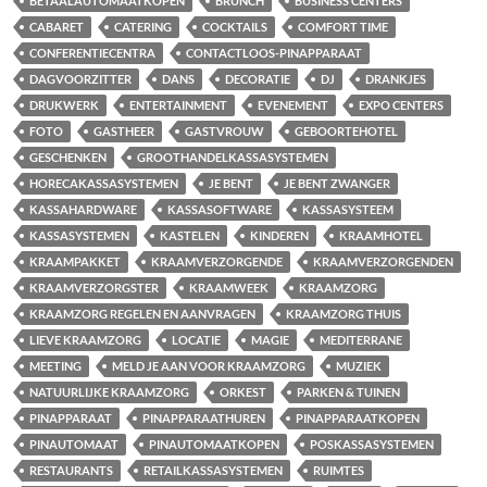
BETAALAUTOMAATKOPEN
BRUNCH
BUSINESS CENTERS
CABARET
CATERING
COCKTAILS
COMFORT TIME
CONFERENTIECENTRA
CONTACTLOOS-PINAPPARAAT
DAGVOORZITTER
DANS
DECORATIE
DJ
DRANKJES
DRUKWERK
ENTERTAINMENT
EVENEMENT
EXPO CENTERS
FOTO
GASTHEER
GASTVROUW
GEBOORTEHOTEL
GESCHENKEN
GROOTHANDELKASSASYSTEMEN
HORECAKASSASYSTEMEN
JE BENT
JE BENT ZWANGER
KASSAHARDWARE
KASSASOFTWARE
KASSASYSTEEM
KASSASYSTEMEN
KASTELEN
KINDEREN
KRAAMHOTEL
KRAAMPAKKET
KRAAMVERZORGENDE
KRAAMVERZORGENDEN
KRAAMVERZORGSTER
KRAAMWEEK
KRAAMZORG
KRAAMZORG REGELEN EN AANVRAGEN
KRAAMZORG THUIS
LIEVE KRAAMZORG
LOCATIE
MAGIE
MEDITERRANE
MEETING
MELD JE AAN VOOR KRAAMZORG
MUZIEK
NATUURLIJKE KRAAMZORG
ORKEST
PARKEN & TUINEN
PINAPPARAAT
PINAPPARAATHUREN
PINAPPARAATKOPEN
PINAUTOMAAT
PINAUTOMAATKOPEN
POSKASSASYSTEMEN
RESTAURANTS
RETAILKASSASYSTEMEN
RUIMTES