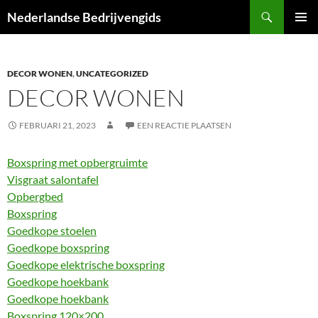
Ga
Zoeken
Nederlandse Bedrijvengids
naar
PRIMAI
de
MENU
inhoud
DECOR WONEN
,
UNCATEGORIZED
DECOR WONEN
FEBRUARI 21, 2023
EEN REACTIE PLAATSEN
Boxspring met opbergruimte
Visgraat salontafel
Opbergbed
Boxspring
Goedkope stoelen
Goedkope boxspring
Goedkope elektrische boxspring
Goedkope hoekbank
Goedkope hoekbank
Boxspring 120×200