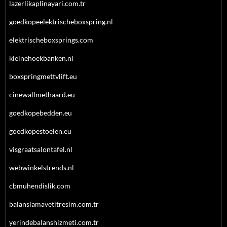
lazerlikaplinayari.com.tr
goedkopeelektrischeboxspring.nl
elektrischeboxsprings.com
kleinehoekbanken.nl
boxspringmettvlift.eu
cinewallmethaard.eu
goedkopebedden.eu
goedkopestoelen.eu
visgraatsalontafel.nl
webwinkelstrends.nl
cbmuhendislik.com
balanslamavetitresim.com.tr
yerindebalanshizmeti.com.tr