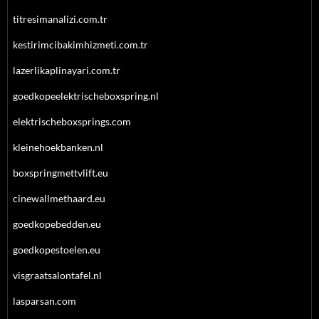
titresimanalizi.com.tr
kestirimcibakimhizmeti.com.tr
lazerlikaplinayari.com.tr
goedkopeelektrischeboxspring.nl
elektrischeboxsprings.com
kleinehoekbanken.nl
boxspringmettvlift.eu
cinewallmethaard.eu
goedkopebedden.eu
goedkopestoelen.eu
visgraatsalontafel.nl
lasparsan.com