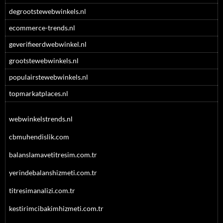
degrootstewebwinkels.nl
ecommerce-trends.nl
geverifieerdwebwinkel.nl
grootstewebwinkels.nl
populairstewebwinkels.nl
topmarkatplaces.nl
webwinkelstrends.nl
cbmuhendislik.com
balanslamavetitresim.com.tr
yerindebalanshizmeti.com.tr
titresimanalizi.com.tr
kestirimcibakimhizmeti.com.tr