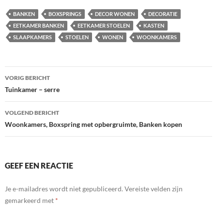
BANKEN
BOXSPRINGS
DECOR WONEN
DECORATIE
EETKAMER BANKEN
EETKAMER STOELEN
KASTEN
SLAAPKAMERS
STOELEN
WONEN
WOONKAMERS
Bericht
VORIG BERICHT
navigatie
Tuinkamer – serre
VOLGEND BERICHT
Woonkamers, Boxspring met opbergruimte, Banken kopen
GEEF EEN REACTIE
Je e-mailadres wordt niet gepubliceerd.
Vereiste velden zijn
gemarkeerd met
*