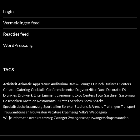
Login
Vermeldingen feed
Reacties feed
WordPress.org
TAGS
Activiteit
Animatie
Apparatuur
Auditorium
Bars & Lounges
Brunch
Business Centers
Cabaret
Catering
Cocktails
Conferentiecentra
Dagvoorzitter
Dans
Decoratie
DJ
Drankjes
Drukwerk
Entertainment
Evenement
Expo Centers
Foto
Gastheer
Gastvrouw
Geschenken
Kastelen
Restaurants
Ruimtes
Services
Show
Snacks
Specialistische kraamzorg
Sporthallen
Spreker
Stadions & Arena's
Trainingen
Transport
Trouwambtenaar
Trouwzalen
Vacature kraamzorg
Villa's
Webpagina
Wil je informatie over kraamzorg
Zwanger
Zwangerschap
zwangerschapsmaanden