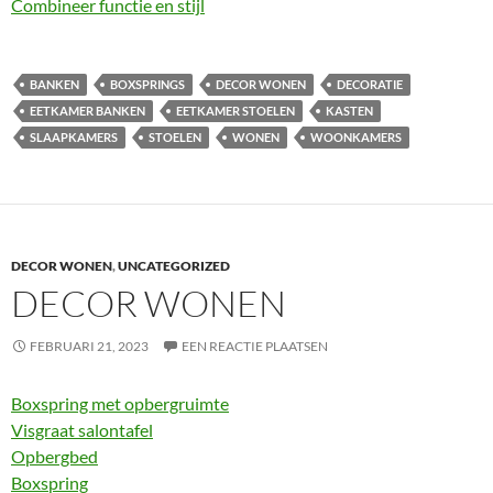
Combineer functie en stijl
BANKEN
BOXSPRINGS
DECOR WONEN
DECORATIE
EETKAMER BANKEN
EETKAMER STOELEN
KASTEN
SLAAPKAMERS
STOELEN
WONEN
WOONKAMERS
DECOR WONEN
,
UNCATEGORIZED
DECOR WONEN
FEBRUARI 21, 2023
EEN REACTIE PLAATSEN
Boxspring met opbergruimte
Visgraat salontafel
Opbergbed
Boxspring