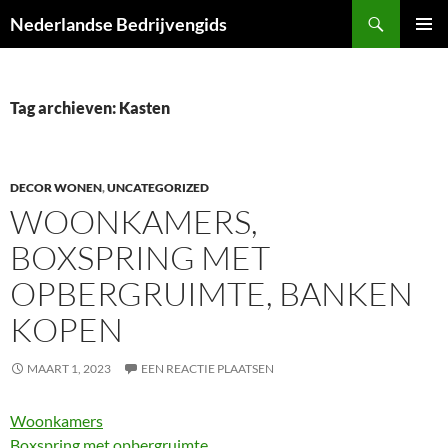
Ga
Zoeken
Nederlandse Bedrijvengids
naar
PRIMAI
de
MENU
inhoud
Tag archieven: Kasten
DECOR WONEN
,
UNCATEGORIZED
WOONKAMERS,
BOXSPRING MET
OPBERGRUIMTE, BANKEN
KOPEN
MAART 1, 2023
EEN REACTIE PLAATSEN
Woonkamers
Boxspring met opbergruimte