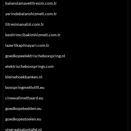
balanslamavetitresim.com.tr
yerindebalanshizmeti.com.tr
titresimanalizi.com.tr
kestirimcibakimhizmeti.com.tr
lazerlikaplinayari.com.tr
goedkopeelektrischeboxspring.nl
elektrischeboxsprings.com
kleinehoekbanken.nl
boxspringmettvlift.eu
cinewallmethaard.eu
goedkopebedden.eu
goedkopestoelen.eu
visgraatsalontafel.nl