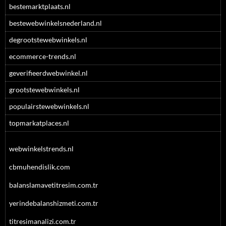
bestemarktplaats.nl
bestewebwinkelsnederland.nl
degrootstewebwinkels.nl
ecommerce-trends.nl
geverifieerdwebwinkel.nl
grootstewebwinkels.nl
populairstewebwinkels.nl
topmarkatplaces.nl
webwinkelstrends.nl
cbmuhendislik.com
balanslamavetitresim.com.tr
yerindebalanshizmeti.com.tr
titresimanalizi.com.tr