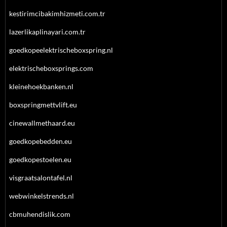
kestirimcibakimhizmeti.com.tr
lazerlikaplinayari.com.tr
goedkopeelektrischeboxspring.nl
elektrischeboxsprings.com
kleinehoekbanken.nl
boxspringmettvlift.eu
cinewallmethaard.eu
goedkopebedden.eu
goedkopestoelen.eu
visgraatsalontafel.nl
webwinkelstrends.nl
cbmuhendislik.com