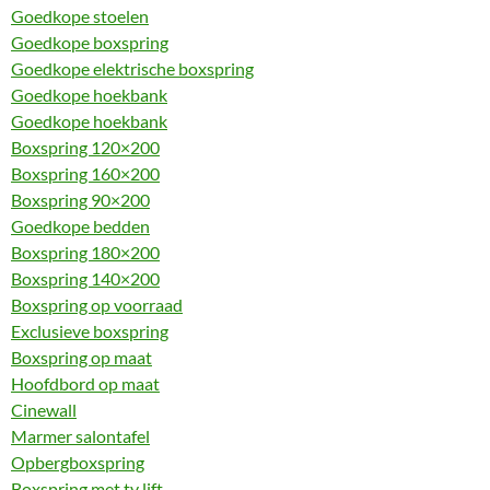
Goedkope stoelen
Goedkope boxspring
Goedkope elektrische boxspring
Goedkope hoekbank
Goedkope hoekbank
Boxspring 120×200
Boxspring 160×200
Boxspring 90×200
Goedkope bedden
Boxspring 180×200
Boxspring 140×200
Boxspring op voorraad
Exclusieve boxspring
Boxspring op maat
Hoofdbord op maat
Cinewall
Marmer salontafel
Opbergboxspring
Boxspring met tv lift