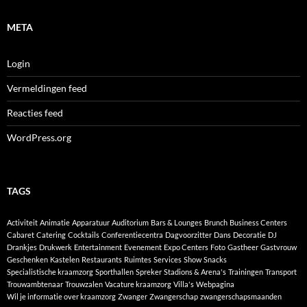
META
Login
Vermeldingen feed
Reacties feed
WordPress.org
TAGS
Activiteit
Animatie
Apparatuur
Auditorium
Bars & Lounges
Brunch
Business Centers
Cabaret
Catering
Cocktails
Conferentiecentra
Dagvoorzitter
Dans
Decoratie
DJ
Drankjes
Drukwerk
Entertainment
Evenement
Expo Centers
Foto
Gastheer
Gastvrouw
Geschenken
Kastelen
Restaurants
Ruimtes
Services
Show
Snacks
Specialistische kraamzorg
Sporthallen
Spreker
Stadions & Arena's
Trainingen
Transport
Trouwambtenaar
Trouwzalen
Vacature kraamzorg
Villa's
Webpagina
Wil je informatie over kraamzorg
Zwanger
Zwangerschap
zwangerschapsmaanden