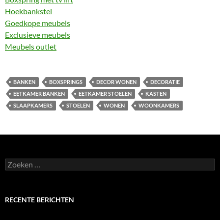
Hoekbankstel
Goedkope meubels
Exclusieve meubels
Meubels outlet
BANKEN
BOXSPRINGS
DECOR WONEN
DECORATIE
EETKAMER BANKEN
EETKAMER STOELEN
KASTEN
SLAAPKAMERS
STOELEN
WONEN
WOONKAMERS
Zoeken
naar:
RECENTE BERICHTEN