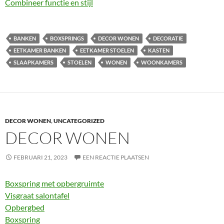
Combineer functie en stijl
BANKEN
BOXSPRINGS
DECOR WONEN
DECORATIE
EETKAMER BANKEN
EETKAMER STOELEN
KASTEN
SLAAPKAMERS
STOELEN
WONEN
WOONKAMERS
DECOR WONEN
,
UNCATEGORIZED
DECOR WONEN
FEBRUARI 21, 2023
EEN REACTIE PLAATSEN
Boxspring met opbergruimte
Visgraat salontafel
Opbergbed
Boxspring