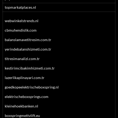
topmarkatplaces.nl
webwinkelstrends.nl
cbmuhendislik.com
balanslamavetitresim.com.tr
yerindebalanshizmeti.com.tr
titresimanalizi.com.tr
kestirimcibakimhizmeti.com.tr
lazerlikaplinayari.com.tr
goedkopeelektrischeboxspring.nl
elektrischeboxsprings.com
kleinehoekbanken.nl
boxspringmettvlift.eu