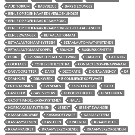
AUDITORIUM
BABYBEDJE
BARS & LOUNGES
BEN JE OP ZOEK NAAR EEN VERLOSKUNDIGE
BEN JE OP ZOEK NAAR KRAAMZORG
BEN JE OP ZOEK NAAR KRAAMZORG REGIO HAAGLANDEN
BEN JE ZWANGER
BETAALAUTOMAAT
BETAALAUTOMAAT-SYSTEEM
BETAALAUTOMAAT-SYSTEMEN
BETAALAUTOMAATKOPEN
BRUNCH
BUSINESS CENTERS
BUURT
C2CMARKETPLACE-SOFTWARE
CABARET
CATERING
COCKTAILS
CONFERENTIECENTRA
CONTACTLOOS-PINAPPARAAT
DAGVOORZITTER
DANS
DECORATIE
DIGITAL-AGENCY
DJ
DRANKJES
DRUKWERK
E-COMMERCE-SOFTWARE
ENTERTAINMENT
EVENEMENT
EXPO CENTERS
FOTO
GASTHEER
GASTVROUW
GEBOORTEHOTEL
GESCHENKEN
GROOTHANDELKASSASYSTEMEN
HALAL
HORECAKASSASYSTEMEN
JE BENT
JE BENT ZWANGER
KASSAHARDWARE
KASSASOFTWARE
KASSASYSTEEM
KASSASYSTEMEN
KASTELEN
KINDEREN
KRAAMHOTEL
KRAAMPAKKET
KRAAMVERZORGENDE
KRAAMVERZORGENDEN