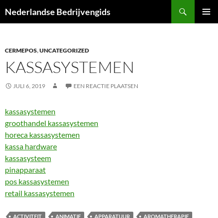
Ga
Zoeken
Nederlandse Bedrijvengids
naar
PRIMAI
de
MENU
inhoud
CERMEPOS
,
UNCATEGORIZED
KASSASYSTEMEN
JULI 6, 2019
EEN REACTIE PLAATSEN
kassasystemen
groothandel kassasystemen
horeca kassasystemen
kassa hardware
kassasysteem
pinapparaat
pos kassasystemen
retail kassasystemen
ACTIVITEIT
ANIMATIE
APPARATUUR
AROMATHERAPIE