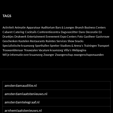
TAGS
Activiteit
Animatie
Apparatuur
Auditorium
Bars & Lounges
Brunch
Business Centers
Cabaret
Catering
Cocktails
Conferentiecentra
Dagvoorzitter
Dans
Decoratie
DJ
Drankjes
Drukwerk
Entertainment
Evenement
Expo Centers
Foto
Gastheer
Gastvrouw
Geschenken
Kastelen
Restaurants
Ruimtes
Services
Show
Snacks
Specialistische kraamzorg
Sporthallen
Spreker
Stadions & Arena's
Trainingen
Transport
Trouwambtenaar
Trouwzalen
Vacature kraamzorg
Villa's
Webpagina
Wil je informatie over kraamzorg
Zwanger
Zwangerschap
zwangerschapsmaanden
amsterdamauditie.nl
amsterdamlaatstenieuws.nl
amsterdamtelegraaf.nl
arnhemlaatstenieuws.nl