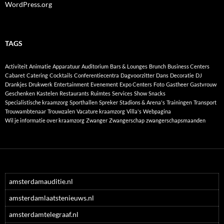
WordPress.org
TAGS
Activiteit
Animatie
Apparatuur
Auditorium
Bars & Lounges
Brunch
Business Centers
Cabaret
Catering
Cocktails
Conferentiecentra
Dagvoorzitter
Dans
Decoratie
DJ
Drankjes
Drukwerk
Entertainment
Evenement
Expo Centers
Foto
Gastheer
Gastvrouw
Geschenken
Kastelen
Restaurants
Ruimtes
Services
Show
Snacks
Specialistische kraamzorg
Sporthallen
Spreker
Stadions & Arena's
Trainingen
Transport
Trouwambtenaar
Trouwzalen
Vacature kraamzorg
Villa's
Webpagina
Wil je informatie over kraamzorg
Zwanger
Zwangerschap
zwangerschapsmaanden
amsterdamauditie.nl
amsterdamlaatstenieuws.nl
amsterdamtelegraaf.nl