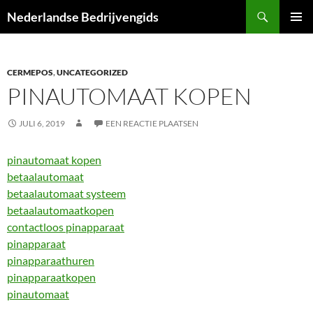
Ga
Zoeken
Nederlandse Bedrijvengids
naar
PRIMAI
de
MENU
inhoud
CERMEPOS
,
UNCATEGORIZED
PINAUTOMAAT KOPEN
JULI 6, 2019
EEN REACTIE PLAATSEN
pinautomaat kopen
betaalautomaat
betaalautomaat systeem
betaalautomaatkopen
contactloos pinapparaat
pinapparaat
pinapparaathuren
pinapparaatkopen
pinautomaat