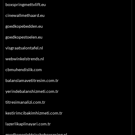
boxspringmettvlift.eu
cinewallmethaard.eu
goedkopebedden.eu
goedkopestoelen.eu
visgraatsalontafel.nl
webwinkelstrends.nl
cbmuhendislik.com
balanslamavetitresim.com.tr
yerindebalanshizmeti.com.tr
titresimanalizi.com.tr
kestirimcibakimhizmeti.com.tr
lazerlikaplinayari.com.tr
goedkopeelektrischeboxspring.nl