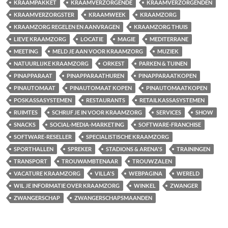
KRAAMPAKKET
KRAAMVERZORGENDE
KRAAMVERZORGENDEN
KRAAMVERZORGSTER
KRAAMWEEK
KRAAMZORG
KRAAMZORG REGELEN EN AANVRAGEN
KRAAMZORG THUIS
LIEVE KRAAMZORG
LOCATIE
MAGIE
MEDITERRANE
MEETING
MELD JE AAN VOOR KRAAMZORG
MUZIEK
NATUURLIJKE KRAAMZORG
ORKEST
PARKEN & TUINEN
PINAPPARAAT
PINAPPARAATHUREN
PINAPPARAATKOPEN
PINAUTOMAAT
PINAUTOMAAT KOPEN
PINAUTOMAATKOPEN
POSKASSASYSTEMEN
RESTAURANTS
RETAILKASSASYSTEMEN
RUIMTES
SCHRIJF JE IN VOOR KRAAMZORG
SERVICES
SHOW
SNACKS
SOCIAL-MEDIA-MARKETING
SOFTWARE-FRANCHISE
SOFTWARE-RESELLER
SPECIALISTISCHE KRAAMZORG
SPORTHALLEN
SPREKER
STADIONS & ARENA'S
TRAININGEN
TRANSPORT
TROUWAMBTENAAR
TROUWZALEN
VACATURE KRAAMZORG
VILLA'S
WEBPAGINA
WERELD
WIL JE INFORMATIE OVER KRAAMZORG
WINKEL
ZWANGER
ZWANGERSCHAP
ZWANGERSCHAPSMAANDEN