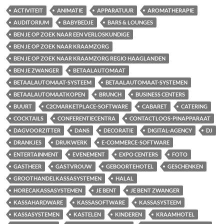
ACTIVITEIT
ANIMATIE
APPARATUUR
AROMATHERAPIE
AUDITORIUM
BABYBEDJE
BARS & LOUNGES
BEN JE OP ZOEK NAAR EEN VERLOSKUNDIGE
BEN JE OP ZOEK NAAR KRAAMZORG
BEN JE OP ZOEK NAAR KRAAMZORG REGIO HAAGLANDEN
BEN JE ZWANGER
BETAALAUTOMAAT
BETAALAUTOMAAT-SYSTEEM
BETAALAUTOMAAT-SYSTEMEN
BETAALAUTOMAATKOPEN
BRUNCH
BUSINESS CENTERS
BUURT
C2CMARKETPLACE-SOFTWARE
CABARET
CATERING
COCKTAILS
CONFERENTIECENTRA
CONTACTLOOS-PINAPPARAAT
DAGVOORZITTER
DANS
DECORATIE
DIGITAL-AGENCY
DJ
DRANKJES
DRUKWERK
E-COMMERCE-SOFTWARE
ENTERTAINMENT
EVENEMENT
EXPO CENTERS
FOTO
GASTHEER
GASTVROUW
GEBOORTEHOTEL
GESCHENKEN
GROOTHANDELKASSASYSTEMEN
HALAL
HORECAKASSASYSTEMEN
JE BENT
JE BENT ZWANGER
KASSAHARDWARE
KASSASOFTWARE
KASSASYSTEEM
KASSASYSTEMEN
KASTELEN
KINDEREN
KRAAMHOTEL