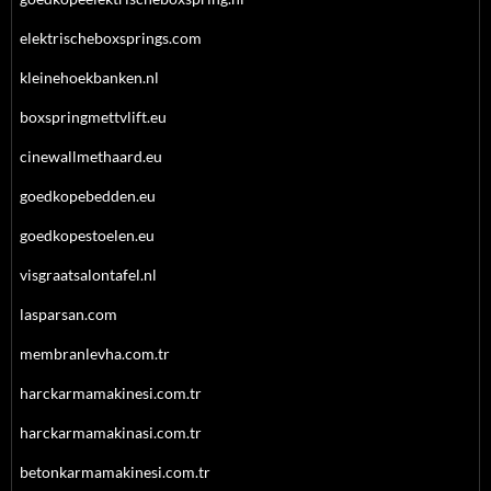
elektrischeboxsprings.com
kleinehoekbanken.nl
boxspringmettvlift.eu
cinewallmethaard.eu
goedkopebedden.eu
goedkopestoelen.eu
visgraatsalontafel.nl
lasparsan.com
membranlevha.com.tr
harckarmamakinesi.com.tr
harckarmamakinasi.com.tr
betonkarmamakinesi.com.tr